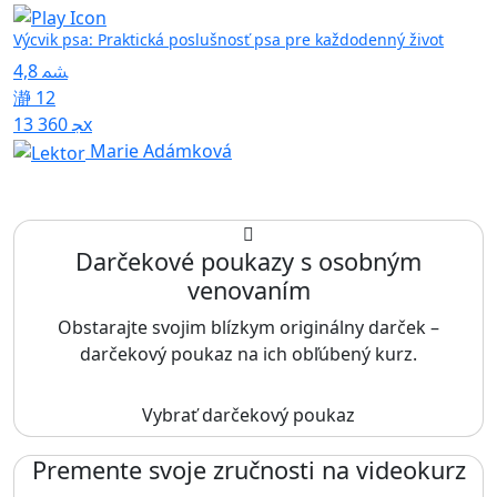
Výcvik psa: Praktická poslušnosť psa pre každodenný život
4,8
12
13 360x
Marie Adámková
Darčekové poukazy s osobným
venovaním
Obstarajte svojim blízkym originálny darček –
darčekový poukaz na ich obľúbený kurz.
Vybrať darčekový poukaz
Premente svoje zručnosti na videokurz