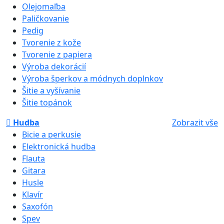
Olejomaľba
Paličkovanie
Pedig
Tvorenie z kože
Tvorenie z papiera
Výroba dekorácií
Výroba šperkov a módnych doplnkov
Šitie a vyšívanie
Šitie topánok
Hudba
Zobrazit vše
Bicie a perkusie
Elektronická hudba
Flauta
Gitara
Husle
Klavír
Saxofón
Spev