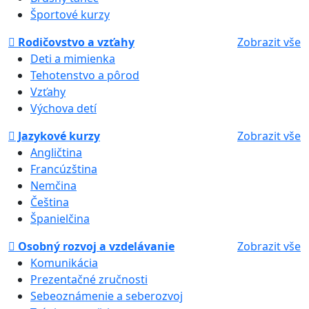
Športové kurzy
Rodičovstvo a vzťahy
Zobrazit vše
Deti a mimienka
Tehotenstvo a pôrod
Vzťahy
Výchova detí
Jazykové kurzy
Zobrazit vše
Angličtina
Francúzština
Nemčina
Čeština
Španielčina
Osobný rozvoj a vzdelávanie
Zobrazit vše
Komunikácia
Prezentačné zručnosti
Sebeoznámenie a seberozvoj