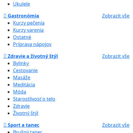
Ukulele
Gastronómia
Zobrazit vše
Kurzy pečenia
Kurzy varenia
Ostatné
Príprava nápojov
Zdravie a životný štýl
Zobrazit vše
Bylinky
Cestovanie
Masáže
Meditácia
Móda
Starostlivosť o telo
Zdravie
Životný štýl
Sport a tanec
Zobrazit vše
Brušný tanec