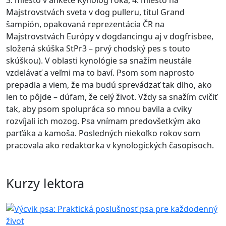
3. miesto v ankete Kynológ roka, 4. miesto na
Majstrovstvách sveta v dog pulleru, titul Grand
šampión, opakovaná reprezentácia ČR na
Majstrovstvách Európy v dogdancingu aj v dogfrisbee,
složená skúška StPr3 – prvý chodský pes s touto
skúškou). V oblasti kynológie sa snažím neustále
vzdelávať a veľmi ma to baví. Psom som naprosto
prepadla a viem, že ma budú sprevádzať tak dlho, ako
len to pôjde – dúfam, že celý život. Vždy sa snažím cvičiť
tak, aby psom spolupráca so mnou bavila a cviky
rozvíjali ich mozog. Psa vnímam predovšetkým ako
parťáka a kamoša. Posledných niekoľko rokov som
pracovala ako redaktorka v kynologických časopisoch.
Kurzy lektora