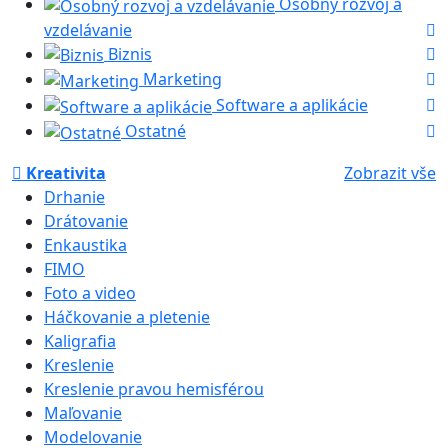
Osobný rozvoj a
vzdelávanie
Biznis
Marketing
Software a aplikácie
Ostatné
Kreativita
Zobrazit vše
Drhanie
Drátovanie
Enkaustika
FIMO
Foto a video
Háčkovanie a pletenie
Kaligrafia
Kreslenie
Kreslenie pravou hemisférou
Maľovanie
Modelovanie