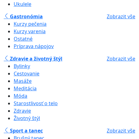
Ukulele
Gastronómia
Zobrazit vše
Kurzy pečenia
Kurzy varenia
Ostatné
Príprava nápojov
Zdravie a životný štýl
Zobrazit vše
Bylinky
Cestovanie
Masáže
Meditácia
Móda
Starostlivosť o telo
Zdravie
Životný štýl
Sport a tanec
Zobrazit vše
Brušný tanec