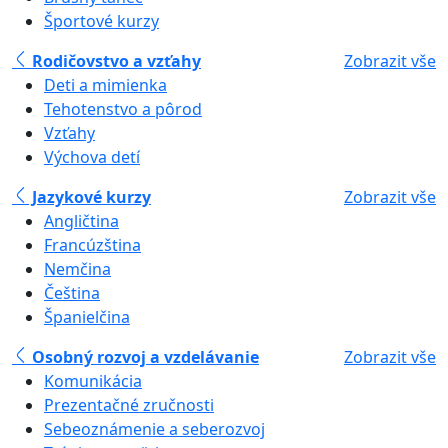
Športové kurzy
Rodičovstvo a vzťahy
Zobrazit vše
Deti a mimienka
Tehotenstvo a pôrod
Vzťahy
Výchova detí
Jazykové kurzy
Zobrazit vše
Angličtina
Francúzština
Nemčina
Čeština
Španielčina
Osobný rozvoj a vzdelávanie
Zobrazit vše
Komunikácia
Prezentačné zručnosti
Sebeoznámenie a seberozvoj