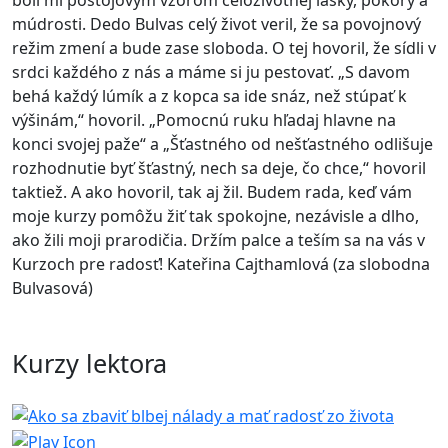
boli mi postojovým vzorom celoživotnej lásky, pokory a
múdrosti. Dedo Bulvas celý život veril, že sa povojnový
režim zmení a bude zase sloboda. O tej hovoril, že sídli v
srdci každého z nás a máme si ju pestovať. „S davom
behá každý lúmík a z kopca sa ide snáz, než stúpať k
výšinám,“ hovoril. „Pomocnú ruku hľadaj hlavne na
konci svojej paže“ a „Šťastného od nešťastného odlišuje
rozhodnutie byť šťastný, nech sa deje, čo chce,“ hovoril
taktiež. A ako hovoril, tak aj žil. Budem rada, keď vám
moje kurzy pomôžu žiť tak spokojne, nezávisle a dlho,
ako žili moji prarodičia. Držím palce a teším sa na vás v
Kurzoch pre radosť! Kateřina Cajthamlová (za slobodna
Bulvasová)
Kurzy lektora