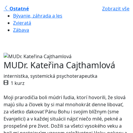
Ostatné
Zobrazit vše
Bývanie, záhrada a les
Zvieratá
Zábava
MUDr. Kateřina Cajthamlová
internistka, systemická psychoterapeutka
1 kurz
Moji prarodičia boli múdri ľudia, ktorí hovorili, že slová
majú silu a človek by si mal mnohokrát denne libovať,
za všetko ďakovať Pánu Bohu i svojim blížnym (sme
Evanjelici) a v každej situácii nájsť niečo milé, pekné a
prospešné pre život. Dožili sa všetci vysokého veku a