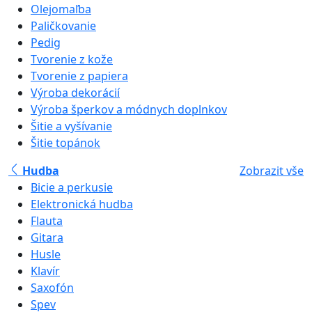
Olejomaľba
Paličkovanie
Pedig
Tvorenie z kože
Tvorenie z papiera
Výroba dekorácií
Výroba šperkov a módnych doplnkov
Šitie a vyšívanie
Šitie topánok
Hudba
Zobrazit vše
Bicie a perkusie
Elektronická hudba
Flauta
Gitara
Husle
Klavír
Saxofón
Spev