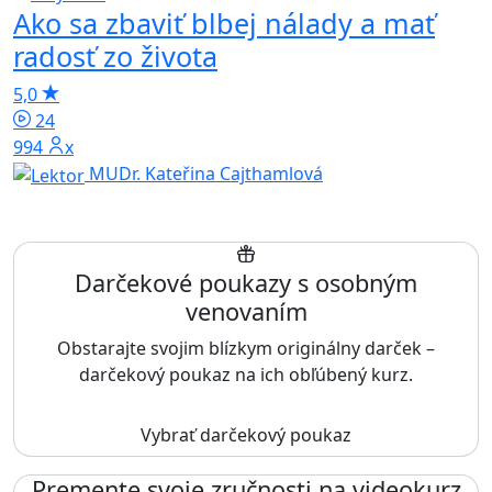
Ako sa zbaviť blbej nálady a mať
radosť zo života
5,0
24
994x
MUDr. Kateřina Cajthamlová
Darčekové poukazy s osobným
venovaním
Obstarajte svojim blízkym originálny darček –
darčekový poukaz na ich obľúbený kurz.
Vybrať darčekový poukaz
Premente svoje zručnosti na videokurz