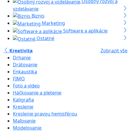
Osobný rozvoj a
vzdelávanie
Biznis
Marketing
Software a aplikácie
Ostatné
Kreativita
Zobrazit vše
Drhanie
Drátovanie
Enkaustika
FIMO
Foto a video
Háčkovanie a pletenie
Kaligrafia
Kreslenie
Kreslenie pravou hemisférou
Maľovanie
Modelovanie