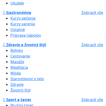
Ukulele
Gastronómia
Zobrazit vše
Kurzy pečenia
Kurzy varenia
Ostatné
Príprava nápojov
Zdravie a životný štýl
Zobrazit vše
Bylinky
Cestovanie
Masáže
Meditácia
Móda
Starostlivosť o telo
Zdravie
Životný štýl
Sport a tanec
Zobrazit vše
Brušný tanec