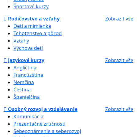
Športové kurzy
Rodičovstvo a vzťahy
Zobrazit vše
Deti a mimienka
Tehotenstvo a pôrod
Vzťahy
Výchova detí
Jazykové kurzy
Zobrazit vše
Angličtina
Francúzština
Nemčina
Čeština
Španielčina
Osobný rozvoj a vzdelávanie
Zobrazit vše
Komunikácia
Prezentačné zručnosti
Sebeoznámenie a seberozvoj