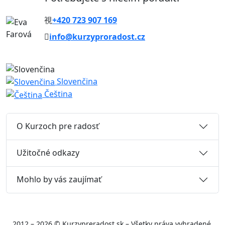
+420 723 907 169
info@kurzyproradost.cz
Slovenčina
Čeština
O Kurzoch pre radosť
Užitočné odkazy
Mohlo by vás zaujímať
2012 – 2026 © Kurzypreradost.sk – Všetky práva vyhradené.