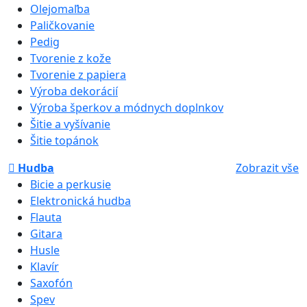
Olejomaľba
Paličkovanie
Pedig
Tvorenie z kože
Tvorenie z papiera
Výroba dekorácií
Výroba šperkov a módnych doplnkov
Šitie a vyšívanie
Šitie topánok
Hudba
Zobrazit vše
Bicie a perkusie
Elektronická hudba
Flauta
Gitara
Husle
Klavír
Saxofón
Spev