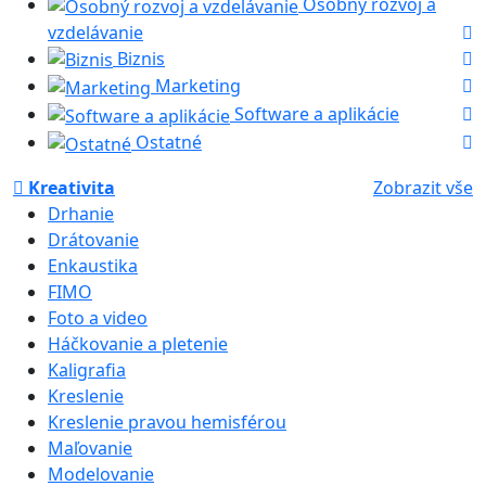
Osobný rozvoj a
vzdelávanie
Biznis
Marketing
Software a aplikácie
Ostatné
Kreativita
Zobrazit vše
Drhanie
Drátovanie
Enkaustika
FIMO
Foto a video
Háčkovanie a pletenie
Kaligrafia
Kreslenie
Kreslenie pravou hemisférou
Maľovanie
Modelovanie