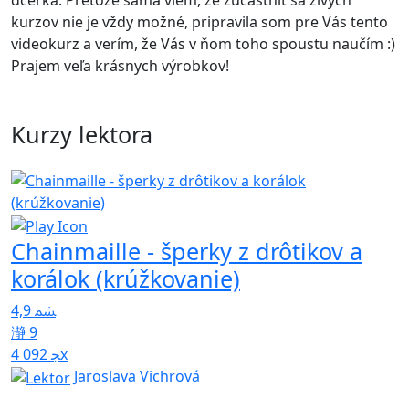
dcérka. Pretože sama viem, že zúčastniť sa živých
kurzov nie je vždy možné, pripravila som pre Vás tento
videokurz a verím, že Vás v ňom toho spoustu naučím :)
Prajem veľa krásnych výrobkov!
Kurzy lektora
Chainmaille - šperky z drôtikov a
korálok (krúžkovanie)
4,9
9
4 092x
Jaroslava Vichrová