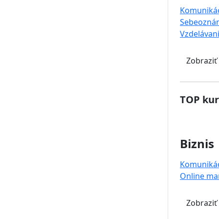
Komuniká
Sebeoznám
Vzdelávan
Zobraziť
TOP kur
Biznis
Komuniká
Online ma
Zobraziť