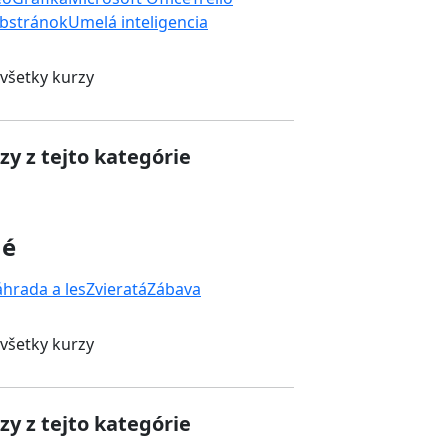
bstránok
Umelá inteligencia
 všetky kurzy
zy z tejto kategórie
né
áhrada a les
Zvieratá
Zábava
 všetky kurzy
zy z tejto kategórie