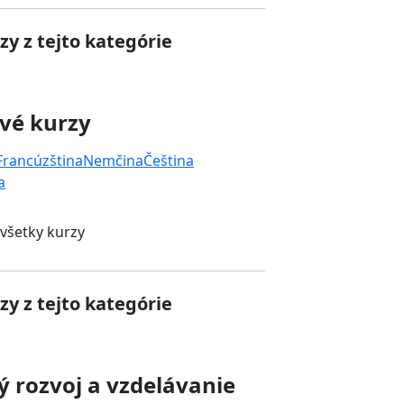
zy z tejto kategórie
vé kurzy
Francúzština
Nemčina
Čeština
a
 všetky kurzy
zy z tejto kategórie
 rozvoj a vzdelávanie