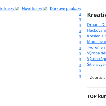
ie kurzy
Nové kurzy
Dárkové poukazy
Kreati
Drhanie
Dr
Háčkovanie
Kreslenie
Modelova
Tvorenie z
Výroba dek
Výroba šp
Šitie a vyš
Zobraziť
TOP kur