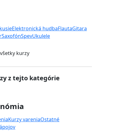
rkusie
Elektronická hudba
Flauta
Gitara
r
Saxofón
Spev
Ukulele
 všetky kurzy
zy z tejto kategórie
onómia
enia
Kurzy varenia
Ostatné
nápojov