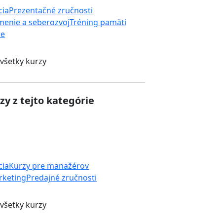
cia
Prezentačné zručnosti
enie a seberozvoj
Tréning pamäti
ie
 všetky kurzy
zy z tejto kategórie
cia
Kurzy pre manažérov
rketing
Predajné zručnosti
 všetky kurzy