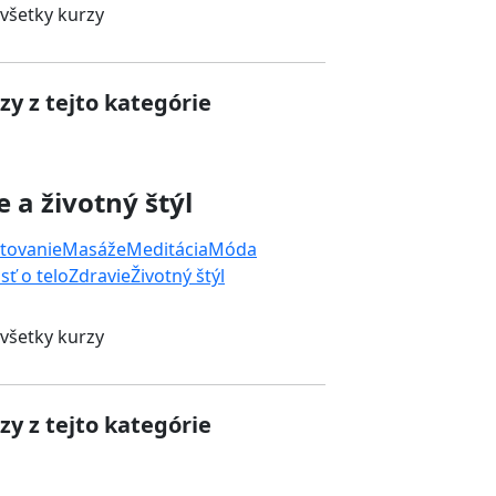
 všetky kurzy
zy z tejto kategórie
e a životný štýl
tovanie
Masáže
Meditácia
Móda
sť o telo
Zdravie
Životný štýl
 všetky kurzy
zy z tejto kategórie