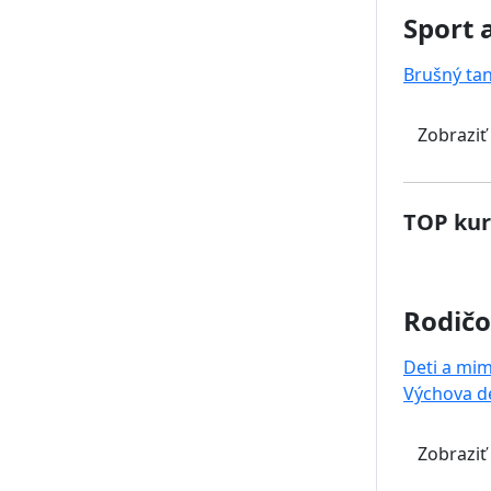
Sport 
Brušný ta
Zobraziť
TOP kur
Rodičo
Deti a mi
Výchova de
Zobraziť