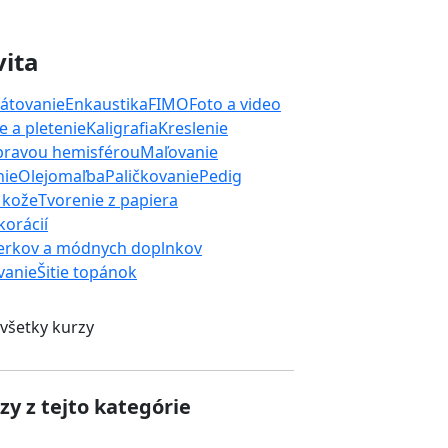
vita
átovanie
Enkaustika
FIMO
Foto a video
 a pletenie
Kaligrafia
Kreslenie
 pravou hemisférou
Maľovanie
nie
Olejomaľba
Paličkovanie
Pedig
 kože
Tvorenie z papiera
orácií
erkov a módnych doplnkov
ívanie
Šitie topánok
 všetky kurzy
zy z tejto kategórie