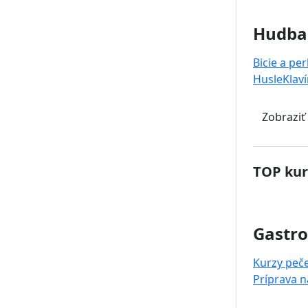
Hudba
Bicie a pe
Husle
Klaví
Zobraziť
TOP kur
Gastr
Kurzy peč
Príprava 