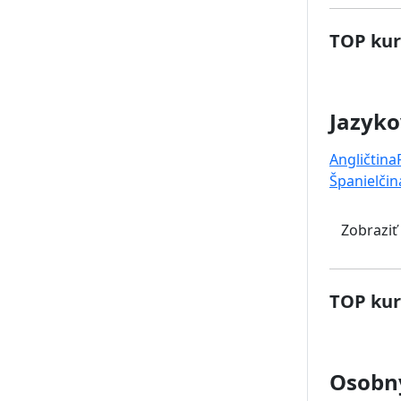
TOP kur
Jazyko
Angličtina
Španielčin
Zobraziť
TOP kur
Osobný