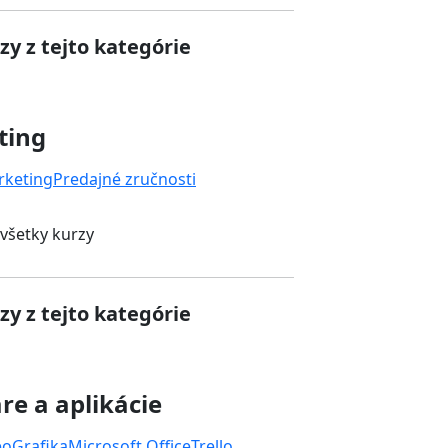
zy z tejto kategórie
ting
rketing
Predajné zručnosti
 všetky kurzy
zy z tejto kategórie
re a aplikácie
eo
Grafika
Microsoft Office
Trello