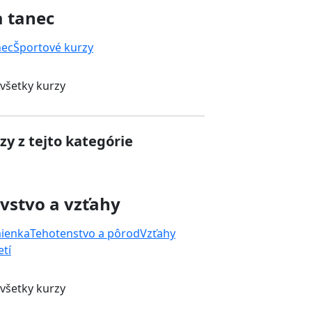
a tanec
nec
Športové kurzy
 všetky kurzy
zy z tejto kategórie
vstvo a vzťahy
mienka
Tehotenstvo a pôrod
Vzťahy
tí
 všetky kurzy