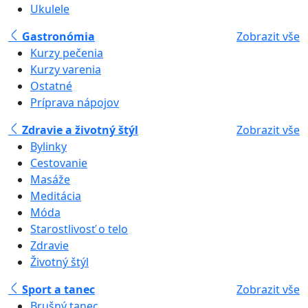
Ukulele
Gastronómia
Zobrazit vše
Kurzy pečenia
Kurzy varenia
Ostatné
Príprava nápojov
Zdravie a životný štýl
Zobrazit vše
Bylinky
Cestovanie
Masáže
Meditácia
Móda
Starostlivosť o telo
Zdravie
Životný štýl
Sport a tanec
Zobrazit vše
Brušný tanec