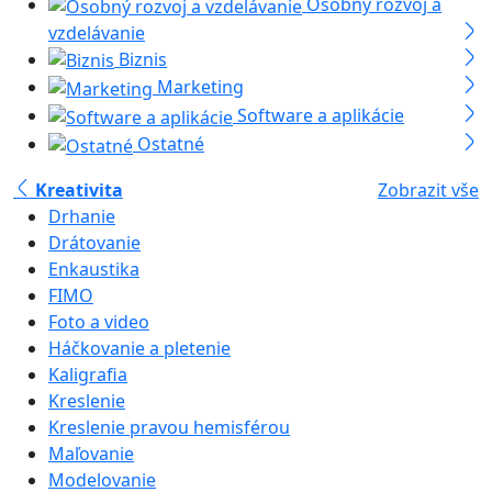
Osobný rozvoj a
vzdelávanie
Biznis
Marketing
Software a aplikácie
Ostatné
Kreativita
Zobrazit vše
Drhanie
Drátovanie
Enkaustika
FIMO
Foto a video
Háčkovanie a pletenie
Kaligrafia
Kreslenie
Kreslenie pravou hemisférou
Maľovanie
Modelovanie