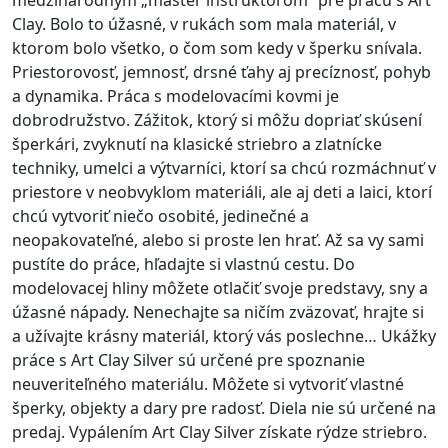
medzinárodným „master instruktorom“ pre prácu s Art
Clay. Bolo to úžasné, v rukách som mala materiál, v
ktorom bolo všetko, o čom som kedy v šperku snívala.
Priestorovosť, jemnosť, drsné ťahy aj precíznosť, pohyb
a dynamika. Práca s modelovacími kovmi je
dobrodružstvo. Zážitok, ktorý si môžu dopriať skúsení
šperkári, zvyknutí na klasické striebro a zlatnícke
techniky, umelci a výtvarníci, ktorí sa chcú rozmáchnuť v
priestore v neobvyklom materiáli, ale aj deti a laici, ktorí
chcú vytvoriť niečo osobité, jedinečné a
neopakovateľné, alebo si proste len hrať. Až sa vy sami
pustíte do práce, hľadajte si vlastnú cestu. Do
modelovacej hliny môžete otlačiť svoje predstavy, sny a
úžasné nápady. Nenechajte sa ničím zväzovať, hrajte si
a užívajte krásny materiál, ktorý vás poslechne… Ukážky
práce s Art Clay Silver sú určené pre spoznanie
neuveriteľného materiálu. Môžete si vytvoriť vlastné
šperky, objekty a dary pre radosť. Diela nie sú určené na
predaj. Vypálením Art Clay Silver získate rýdze striebro.