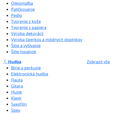
Olejomaľba
Paličkovanie
Pedig
Tvorenie z kože
Tvorenie z papiera
Výroba dekorácií
Výroba šperkov a módnych doplnkov
Šitie a vyšívanie
Šitie topánok
Hudba
Zobrazit vše
Bicie a perkusie
Elektronická hudba
Flauta
Gitara
Husle
Klavír
Saxofón
Spev