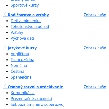
Športové kurzy
Rodičovstvo a vzťahy
Zobrazit vše
Deti a mimienka
Tehotenstvo a pôrod
Vzťahy
Výchova detí
Jazykové kurzy
Zobrazit vše
Angličtina
Francúzština
Nemčina
Čeština
Španielčina
Osobný rozvoj a vzdelávanie
Zobrazit vše
Komunikácia
Prezentačné zručnosti
Sebeoznámenie a seberozvoj