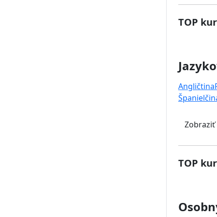
TOP kur
Jazyko
Angličtina
Španielčin
Zobraziť
TOP kur
Osobný