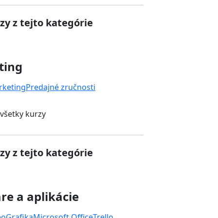
zy z tejto kategórie
ting
rketing
Predajné zručnosti
 všetky kurzy
zy z tejto kategórie
re a aplikácie
eo
Grafika
Microsoft Office
Trello