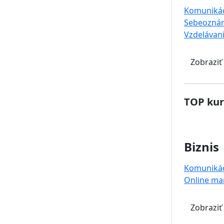
Komuniká
Sebeoznám
Vzdelávan
Zobraziť
TOP kur
Biznis
Komuniká
Online ma
Zobraziť