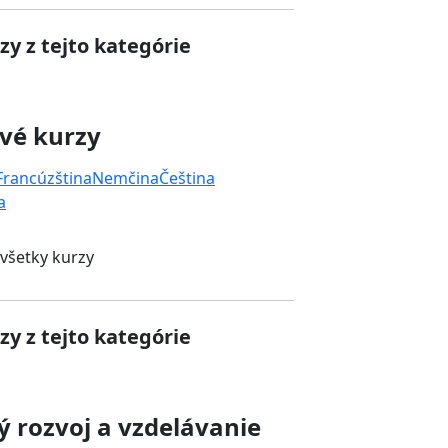
zy z tejto kategórie
vé kurzy
Francúzština
Nemčina
Čeština
a
 všetky kurzy
zy z tejto kategórie
 rozvoj a vzdelávanie