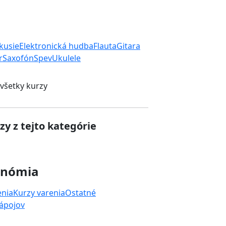
rkusie
Elektronická hudba
Flauta
Gitara
r
Saxofón
Spev
Ukulele
 všetky kurzy
zy z tejto kategórie
onómia
enia
Kurzy varenia
Ostatné
nápojov