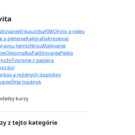
vita
átovanie
Enkaustika
FIMO
Foto a video
 a pletenie
Kaligrafia
Kreslenie
 pravou hemisférou
Maľovanie
nie
Olejomaľba
Paličkovanie
Pedig
 kože
Tvorenie z papiera
orácií
erkov a módnych doplnkov
ívanie
Šitie topánok
 všetky kurzy
zy z tejto kategórie