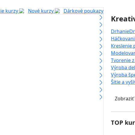
ie kurzy
Nové kurzy
Dárkové poukazy
Kreati
Drhanie
Dr
Háčkovanie
Kreslenie
Modelova
Tvorenie z
Výroba dek
Výroba šp
Šitie a vyš
Zobraziť
TOP kur