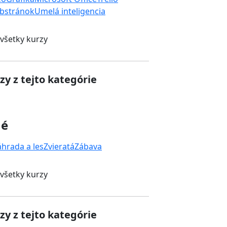
bstránok
Umelá inteligencia
 všetky kurzy
zy z tejto kategórie
né
áhrada a les
Zvieratá
Zábava
 všetky kurzy
zy z tejto kategórie