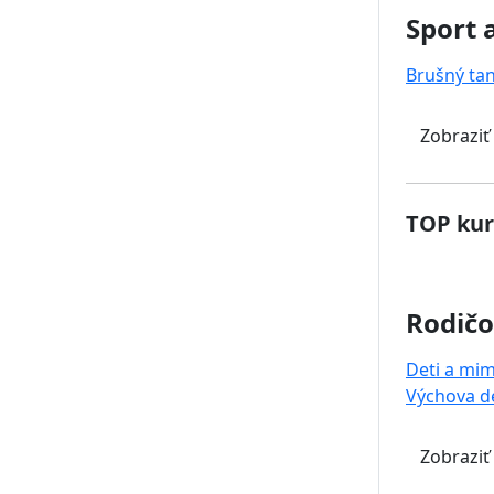
Sport 
Brušný ta
Zobraziť
TOP kur
Rodičo
Deti a mi
Výchova de
Zobraziť