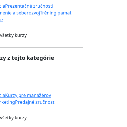
cia
Prezentačné zručnosti
enie a seberozvoj
Tréning pamäti
ie
 všetky kurzy
zy z tejto kategórie
cia
Kurzy pre manažérov
rketing
Predajné zručnosti
 všetky kurzy