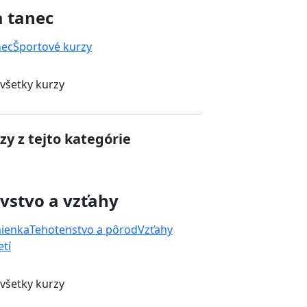
a tanec
nec
Športové kurzy
 všetky kurzy
zy z tejto kategórie
vstvo a vzťahy
mienka
Tehotenstvo a pôrod
Vzťahy
tí
 všetky kurzy