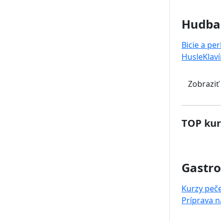
Hudba
Bicie a pe
Husle
Klaví
Zobraziť
TOP kur
Gastr
Kurzy peč
Príprava 