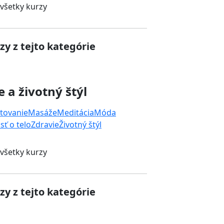
 všetky kurzy
zy z tejto kategórie
e a životný štýl
tovanie
Masáže
Meditácia
Móda
sť o telo
Zdravie
Životný štýl
 všetky kurzy
zy z tejto kategórie