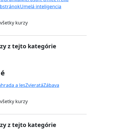
bstránok
Umelá inteligencia
 všetky kurzy
zy z tejto kategórie
né
áhrada a les
Zvieratá
Zábava
 všetky kurzy
zy z tejto kategórie