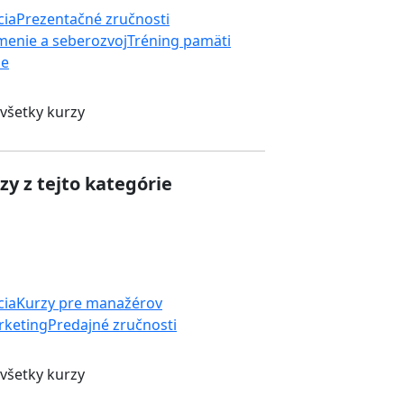
cia
Prezentačné zručnosti
enie a seberozvoj
Tréning pamäti
ie
 všetky kurzy
zy z tejto kategórie
cia
Kurzy pre manažérov
rketing
Predajné zručnosti
 všetky kurzy