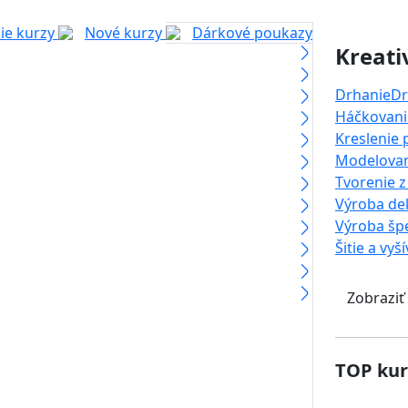
ie kurzy
Nové kurzy
Dárkové poukazy
Kreati
Drhanie
Dr
Háčkovanie
Kreslenie
Modelova
Tvorenie z
Výroba dek
Výroba šp
Šitie a vyš
Zobraziť
TOP kur