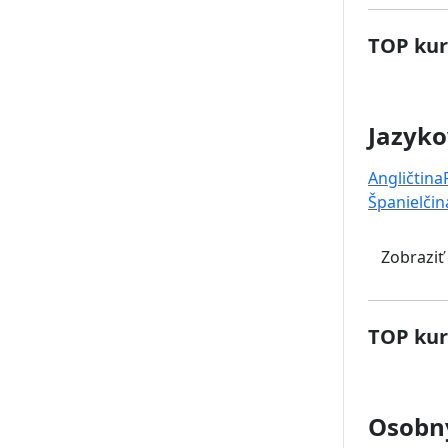
TOP kur
Jazyko
Angličtina
Španielčin
Zobraziť
TOP kur
Osobný