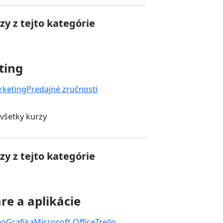
zy z tejto kategórie
ting
rketing
Predajné zručnosti
 všetky kurzy
zy z tejto kategórie
re a aplikácie
eo
Grafika
Microsoft Office
Trello