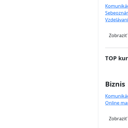
Komuniká
Sebeoznám
Vzdelávan
Zobraziť
TOP kur
Biznis
Komuniká
Online ma
Zobraziť