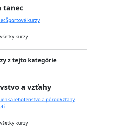
a tanec
nec
Športové kurzy
 všetky kurzy
zy z tejto kategórie
vstvo a vzťahy
mienka
Tehotenstvo a pôrod
Vzťahy
tí
 všetky kurzy