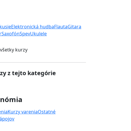
rkusie
Elektronická hudba
Flauta
Gitara
r
Saxofón
Spev
Ukulele
 všetky kurzy
zy z tejto kategórie
onómia
enia
Kurzy varenia
Ostatné
nápojov