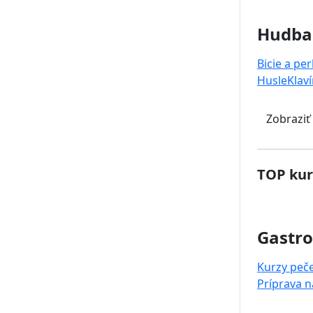
Hudba
Bicie a pe
Husle
Klaví
Zobraziť
TOP kur
Gastr
Kurzy peč
Príprava 