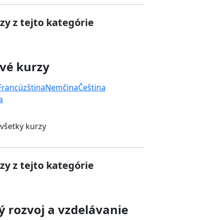
zy z tejto kategórie
vé kurzy
Francúzština
Nemčina
Čeština
a
 všetky kurzy
zy z tejto kategórie
 rozvoj a vzdelávanie