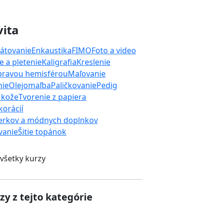
vita
átovanie
Enkaustika
FIMO
Foto a video
 a pletenie
Kaligrafia
Kreslenie
 pravou hemisférou
Maľovanie
nie
Olejomaľba
Paličkovanie
Pedig
 kože
Tvorenie z papiera
orácií
erkov a módnych doplnkov
ívanie
Šitie topánok
 všetky kurzy
zy z tejto kategórie