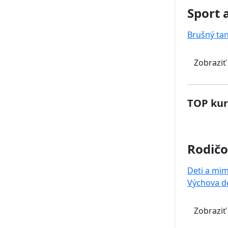
Sport 
Brušný ta
Zobraziť
TOP kur
Rodičo
Deti a mi
Výchova de
Zobraziť