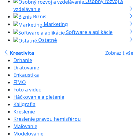
Osobný rozvoj a
vzdelávanie
Biznis
Marketing
Software a aplikácie
Ostatné
Kreativita
Zobrazit vše
Drhanie
Drátovanie
Enkaustika
FIMO
Foto a video
Háčkovanie a pletenie
Kaligrafia
Kreslenie
Kreslenie pravou hemisférou
Maľovanie
Modelovanie