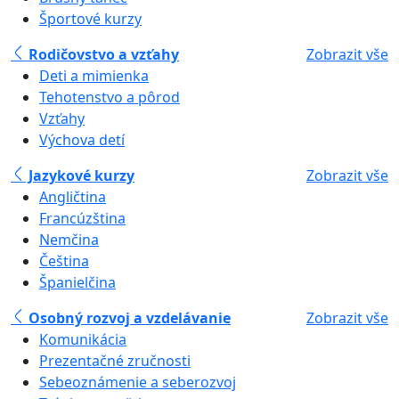
Športové kurzy
Rodičovstvo a vzťahy
Zobrazit vše
Deti a mimienka
Tehotenstvo a pôrod
Vzťahy
Výchova detí
Jazykové kurzy
Zobrazit vše
Angličtina
Francúzština
Nemčina
Čeština
Španielčina
Osobný rozvoj a vzdelávanie
Zobrazit vše
Komunikácia
Prezentačné zručnosti
Sebeoznámenie a seberozvoj