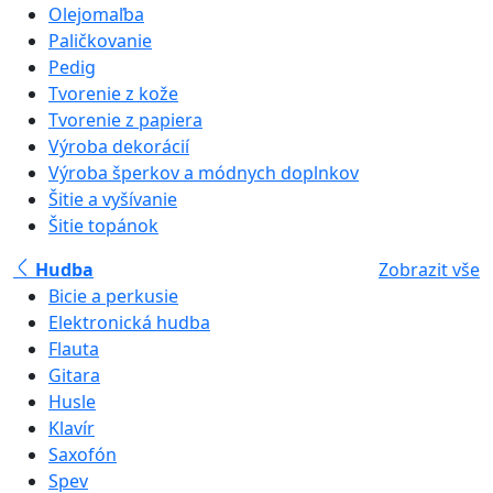
Olejomaľba
Paličkovanie
Pedig
Tvorenie z kože
Tvorenie z papiera
Výroba dekorácií
Výroba šperkov a módnych doplnkov
Šitie a vyšívanie
Šitie topánok
Hudba
Zobrazit vše
Bicie a perkusie
Elektronická hudba
Flauta
Gitara
Husle
Klavír
Saxofón
Spev