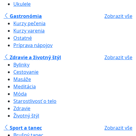
Ukulele
Gastronómia
Zobrazit vše
Kurzy pečenia
Kurzy varenia
Ostatné
Príprava nápojov
Zdravie a životný štýl
Zobrazit vše
Bylinky
Cestovanie
Masáže
Meditácia
Móda
Starostlivosť o telo
Zdravie
Životný štýl
Sport a tanec
Zobrazit vše
Brušný tanec