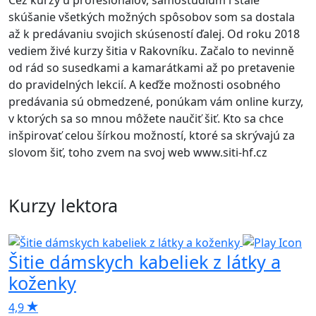
Cez kurzy u profesionálov, samostudium i stále
skúšanie všetkých možných spôsobov som sa dostala
až k predávaniu svojich skúseností ďalej. Od roku 2018
vediem živé kurzy šitia v Rakovníku. Začalo to nevinně
od rád so susedkami a kamarátkami až po pretavenie
do pravidelných lekcií. A keďže možnosti osobného
predávania sú obmedzené, ponúkam vám online kurzy,
v ktorých sa so mnou môžete naučiť šiť. Kto sa chce
inšpirovať celou šírkou možností, ktoré sa skrývajú za
slovom šiť, toho zvem na svoj web www.siti-hf.cz
Kurzy lektora
Šitie dámskych kabeliek z látky a
Š
koženky
4
4,9