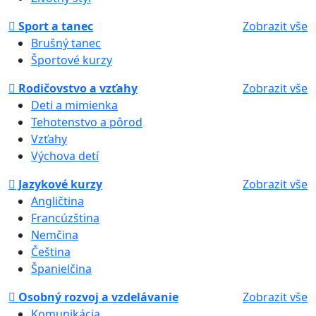
Sport a tanec
Zobrazit vše
Brušný tanec
Športové kurzy
Rodičovstvo a vzťahy
Zobrazit vše
Deti a mimienka
Tehotenstvo a pôrod
Vzťahy
Výchova detí
Jazykové kurzy
Zobrazit vše
Angličtina
Francúzština
Nemčina
Čeština
Španielčina
Osobný rozvoj a vzdelávanie
Zobrazit vše
Komunikácia