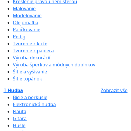
Kreslenie pravou hemisférou
Maľovanie
Modelovanie
Olejomaľba
Paličkovanie
Pedig
Tvorenie z kože
Tvorenie z papiera
Výroba dekorácií
Výroba šperkov a módnych doplnkov
Šitie a vyšívanie
Šitie topánok
Hudba
Zobrazit vše
Bicie a perkusie
Elektronická hudba
Flauta
Gitara
Husle