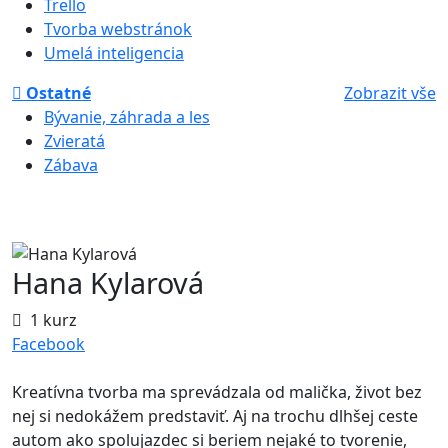
Trello
Tvorba webstránok
Umelá inteligencia
Ostatné
Zobrazit vše
Bývanie, záhrada a les
Zvieratá
Zábava
Hana Kylarová
1 kurz
Facebook
Kreatívna tvorba ma sprevádzala od malička, život bez
nej si nedokážem predstaviť. Aj na trochu dlhšej ceste
autom ako spolujazdec si beriem nejaké to tvorenie,