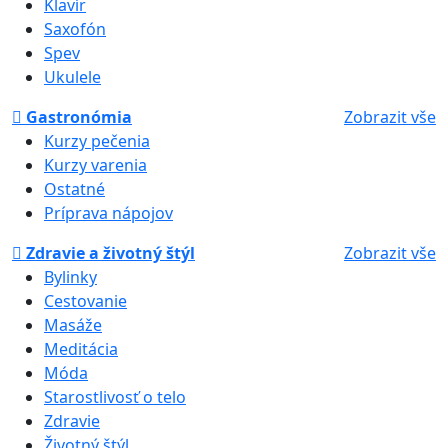
Klavír
Saxofón
Spev
Ukulele
Gastronómia
Zobrazit vše
Kurzy pečenia
Kurzy varenia
Ostatné
Príprava nápojov
Zdravie a životný štýl
Zobrazit vše
Bylinky
Cestovanie
Masáže
Meditácia
Móda
Starostlivosť o telo
Zdravie
Životný štýl