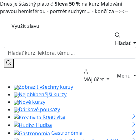
Dnes je šťastný piatok!
Sleva 50 %
na kurz Malování
pravou hemisférou - portrét suchým… - končí za
--:--:--
Využiť zľavu
Hľadať
Menu
Môj účet
Zobrazit všechny kurzy
Nejoblíbenější kurzy
Nové kurzy
Dárkové poukazy
Kreativita
Hudba
Gastronómia