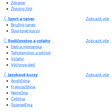
Zdravie
Životný štýl
Sport a tanec
Zobrazit vše
Brušný tanec
Športové kurzy
Rodičovstvo a vzťahy
Zobrazit vše
Deti a mimienka
Tehotenstvo a pôrod
Vzťahy
Výchova detí
Jazykové kurzy
Zobrazit vše
Angličtina
Francúzština
Nemčina
Čeština
Španielčina