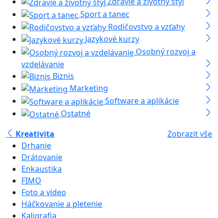
Zdravie a životný štýl
Sport a tanec
Rodičovstvo a vzťahy
Jazykové kurzy
Osobný rozvoj a
vzdelávanie
Biznis
Marketing
Software a aplikácie
Ostatné
Kreativita
Zobrazit vše
Drhanie
Drátovanie
Enkaustika
FIMO
Foto a video
Háčkovanie a pletenie
Kaligrafia