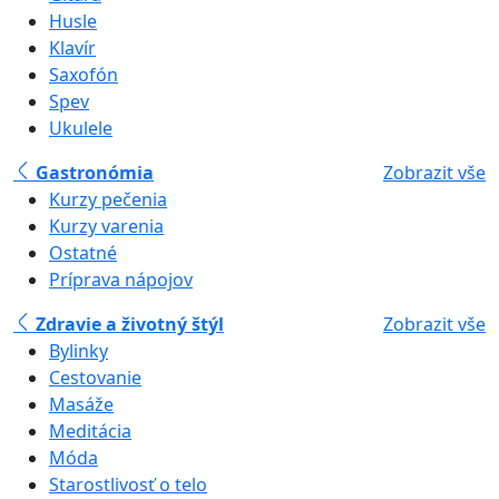
Husle
Klavír
Saxofón
Spev
Ukulele
Gastronómia
Zobrazit vše
Kurzy pečenia
Kurzy varenia
Ostatné
Príprava nápojov
Zdravie a životný štýl
Zobrazit vše
Bylinky
Cestovanie
Masáže
Meditácia
Móda
Starostlivosť o telo