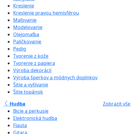
Kreslenie
Kreslenie pravou hemisférou
Maľovanie
Modelovanie
Olejomaľba
Paličkovanie
Pedig
Tvorenie z kože
Tvorenie z papiera
Výroba dekorácií
Výroba šperkov a módnych doplnkov
Šitie a vyšívanie
Šitie topánok
Hudba
Zobrazit vše
Bicie a perkusie
Elektronická hudba
Flauta
Gitara