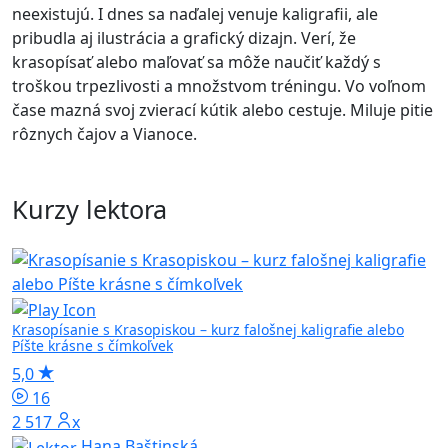
neexistujú. I dnes sa naďalej venuje kaligrafii, ale
pribudla aj ilustrácia a grafický dizajn. Verí, že
krasopísať alebo maľovať sa môže naučiť každý s
troškou trpezlivosti a množstvom tréningu. Vo voľnom
čase mazná svoj zvierací kútik alebo cestuje. Miluje pitie
rôznych čajov a Vianoce.
Kurzy lektora
Krasopísanie s Krasopiskou – kurz falošnej kaligrafie alebo
Píšte krásne s čímkoľvek
5,0
16
2 517x
Hana Baštinská