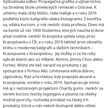
Vyštudovala odbor Propagačná grafika a výtvarníctvo
na Strednej škole umeleckých remesiel v Ostrave. K
umeniu mala vždy blízko, rada maľuje a v roku 2016
podľahla kúzlu kaligrafie vďaka Instagramu. Z koníčka
sa, vďaka kurzom, o rok neskôr stala profesia. Dnes má
na konte už cez 1000 študentov, ktorých naučila krásne
písať osobne. neskôr Krasopiska vydala svoju prvú
Krasopísanku v ČR, a v roku 2019 taktiež prvú obsiahlu
knihu o modernej kaligrafii a ďalších technikách –
Krasopsanie s Krasopiskou. Jej služby si za tie roky
vybrali klienti ako sú mBank, Notino, Jimmy Choo alebo
Forbes. Mohli ste tiež naraziť na produkty z jej
spolupráce s firmou Albi. Limitovaná edícia diárov,
zápisníkov, fliaš a hrnčekov, kde prepojila akvarel a
krasopsanie, vznikla v roku 2019. Spolupracuje mimo
iné aj s neziskovým projektom Charity gums. neskôr sa
okrem kurzov, tvorby logotypov a písania na všetky
možné povrchy, rozhodla prinášať na český trh
produkty, ktoré u nás neboli dostupné alebo vôbec