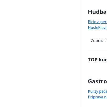
Hudba
Bicie a pe
Husle
Klaví
Zobraziť
TOP kur
Gastr
Kurzy peč
Príprava 