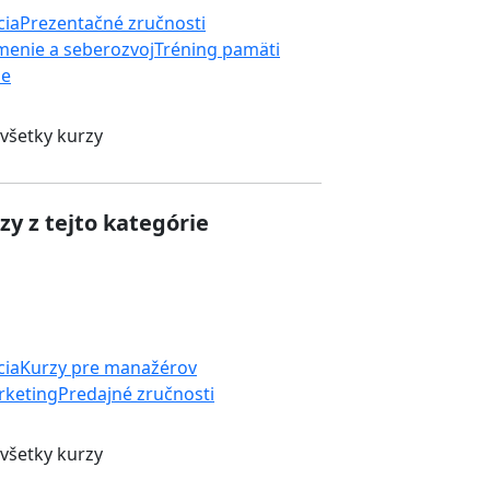
cia
Prezentačné zručnosti
enie a seberozvoj
Tréning pamäti
ie
 všetky kurzy
zy z tejto kategórie
cia
Kurzy pre manažérov
rketing
Predajné zručnosti
 všetky kurzy