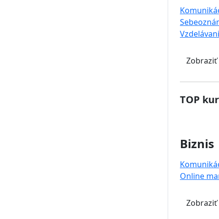
Komuniká
Sebeoznám
Vzdelávan
Zobraziť
TOP kur
Biznis
Komuniká
Online ma
Zobraziť