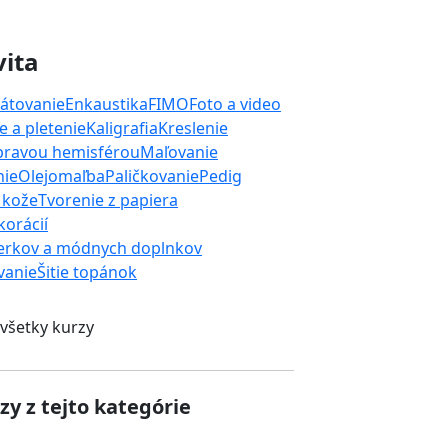
vita
átovanie
Enkaustika
FIMO
Foto a video
 a pletenie
Kaligrafia
Kreslenie
 pravou hemisférou
Maľovanie
nie
Olejomaľba
Paličkovanie
Pedig
 kože
Tvorenie z papiera
orácií
erkov a módnych doplnkov
ívanie
Šitie topánok
 všetky kurzy
zy z tejto kategórie