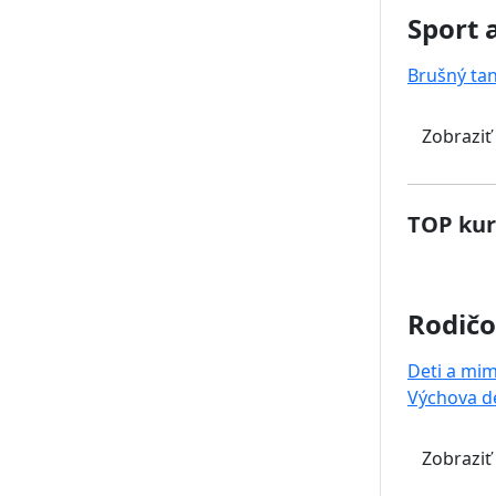
Sport 
Brušný ta
Zobraziť
TOP kur
Rodičo
Deti a mi
Výchova de
Zobraziť