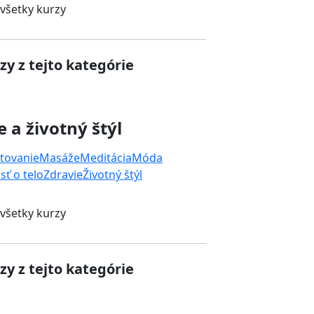
 všetky kurzy
zy z tejto kategórie
e a životný štýl
tovanie
Masáže
Meditácia
Móda
sť o telo
Zdravie
Životný štýl
 všetky kurzy
zy z tejto kategórie