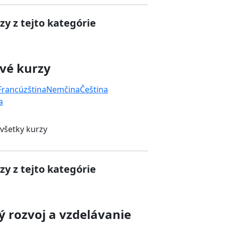
zy z tejto kategórie
vé kurzy
Francúzština
Nemčina
Čeština
a
 všetky kurzy
zy z tejto kategórie
 rozvoj a vzdelávanie