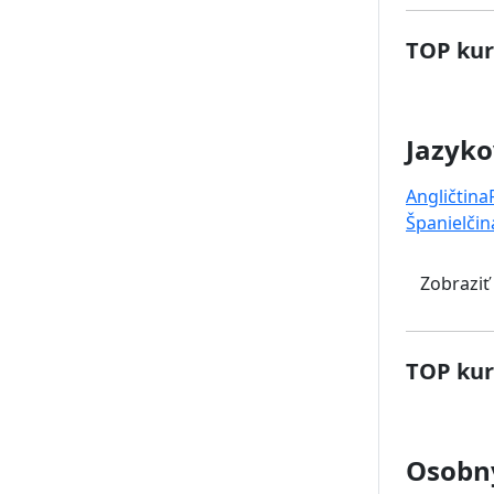
TOP kur
Jazyko
Angličtina
Španielčin
Zobraziť
TOP kur
Osobný