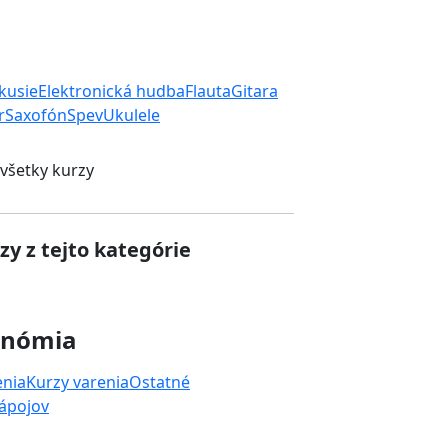
rkusie
Elektronická hudba
Flauta
Gitara
r
Saxofón
Spev
Ukulele
 všetky kurzy
zy z tejto kategórie
onómia
enia
Kurzy varenia
Ostatné
nápojov