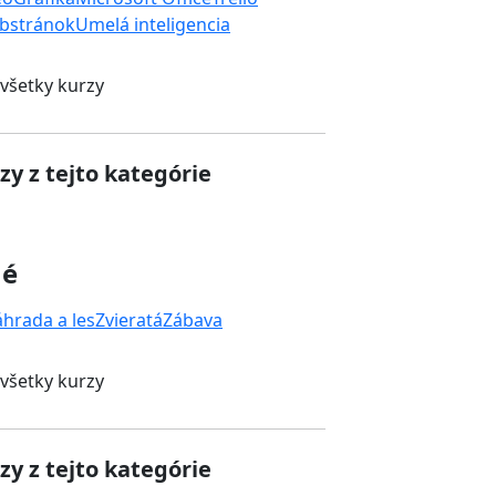
bstránok
Umelá inteligencia
 všetky kurzy
zy z tejto kategórie
né
áhrada a les
Zvieratá
Zábava
 všetky kurzy
zy z tejto kategórie