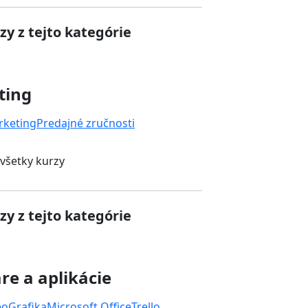
zy z tejto kategórie
ting
rketing
Predajné zručnosti
 všetky kurzy
zy z tejto kategórie
re a aplikácie
eo
Grafika
Microsoft Office
Trello