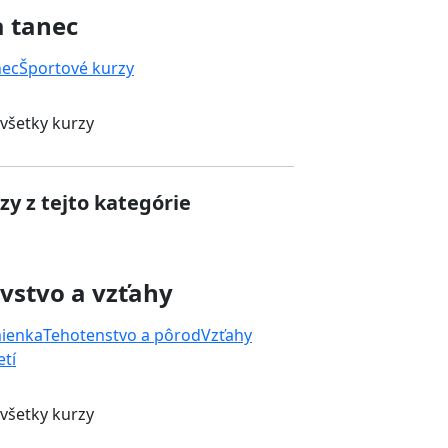
a tanec
nec
Športové kurzy
 všetky kurzy
zy z tejto kategórie
vstvo a vzťahy
mienka
Tehotenstvo a pôrod
Vzťahy
tí
 všetky kurzy