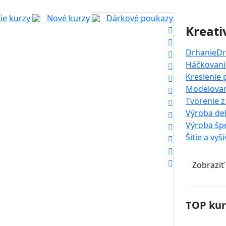
ie kurzy
Nové kurzy
Dárkové poukazy
Kreati
Drhanie
Dr
Háčkovanie
Kreslenie
Modelova
Tvorenie z
Výroba dek
Výroba šp
Šitie a vyš
Zobraziť
TOP kur