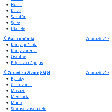
Husle
Klavír
Saxofón
Spev
Ukulele
Gastronómia
Zobrazit vše
Kurzy pečenia
Kurzy varenia
Ostatné
Príprava nápojov
Zdravie a životný štýl
Zobrazit vše
Bylinky
Cestovanie
Masáže
Meditácia
Móda
Starostlivosť o telo