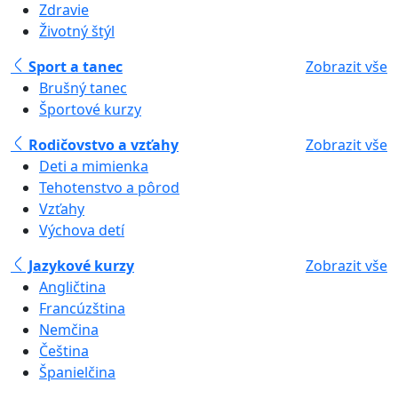
Zdravie
Životný štýl
Sport a tanec
Zobrazit vše
Brušný tanec
Športové kurzy
Rodičovstvo a vzťahy
Zobrazit vše
Deti a mimienka
Tehotenstvo a pôrod
Vzťahy
Výchova detí
Jazykové kurzy
Zobrazit vše
Angličtina
Francúzština
Nemčina
Čeština
Španielčina