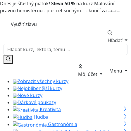
Dnes je šťastný piatok!
Sleva 50 %
na kurz Malování
pravou hemisférou - portrét suchým… - končí za
--:--:--
Využiť zľavu
Hľadať
Menu
Môj účet
Zobrazit všechny kurzy
Nejoblíbenější kurzy
Nové kurzy
Dárkové poukazy
Kreativita
Hudba
Gastronómia