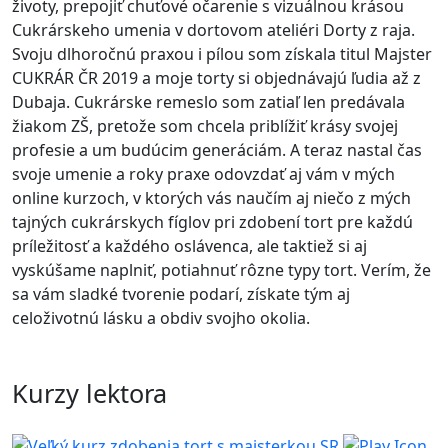
životy, prepojiť chuťové očarenie s vizuálnou krásou
Cukrárskeho umenia v dortovom ateliéri Dorty z raja.
Svoju dlhoročnú praxou i pílou som získala titul Majster
CUKRÁR ČR 2019 a moje torty si objednávajú ľudia až z
Dubaja. Cukrárske remeslo som zatiaľ len predávala
žiakom ZŠ, pretože som chcela priblížiť krásy svojej
profesie a um budúcim generáciám. A teraz nastal čas
svoje umenie a roky praxe odovzdať aj vám v mých
online kurzoch, v ktorých vás naučím aj niečo z mých
tajných cukrárskych fíglov pri zdobení tort pre každú
príležitosť a každého oslávenca, ale taktiež si aj
vyskúšame naplniť, potiahnuť rôzne typy tort. Verím, že
sa vám sladké tvorenie podarí, získate tým aj
celoživotnú lásku a obdiv svojho okolia.
Kurzy lektora