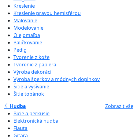
Kreslenie
Kreslenie pravou hemisférou
Maľovanie
Modelovanie
Olejomaľba
Paličkovanie
Pedig
Tvorenie z kože
Tvorenie z papiera
Výroba dekorácií
Výroba šperkov a módnych doplnkov
Šitie a vyšívanie
Šitie topánok
Hudba
Zobrazit vše
Bicie a perkusie
Elektronická hudba
Flauta
Gitara