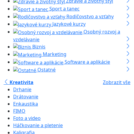
Zdravie a životný štýl
Sport a tanec
Rodičovstvo a vzťahy
Jazykové kurzy
Osobný rozvoj a
vzdelávanie
Biznis
Marketing
Software a aplikácie
Ostatné
Kreativita
Zobrazit vše
Drhanie
Drátovanie
Enkaustika
FIMO
Foto a video
Háčkovanie a pletenie
Kaligrafia