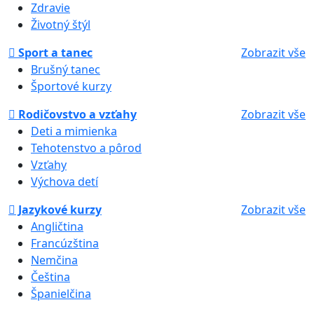
Zdravie
Životný štýl
Sport a tanec
Zobrazit vše
Brušný tanec
Športové kurzy
Rodičovstvo a vzťahy
Zobrazit vše
Deti a mimienka
Tehotenstvo a pôrod
Vzťahy
Výchova detí
Jazykové kurzy
Zobrazit vše
Angličtina
Francúzština
Nemčina
Čeština
Španielčina