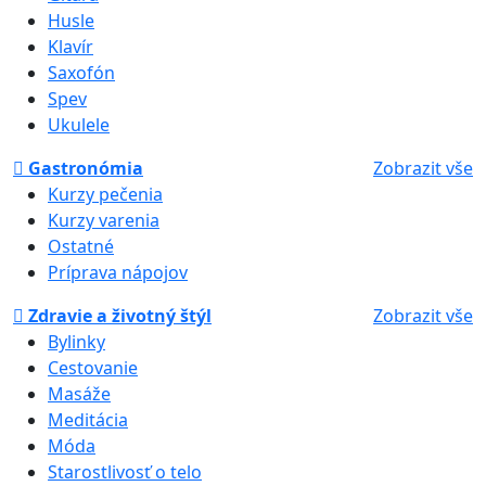
Husle
Klavír
Saxofón
Spev
Ukulele
Gastronómia
Zobrazit vše
Kurzy pečenia
Kurzy varenia
Ostatné
Príprava nápojov
Zdravie a životný štýl
Zobrazit vše
Bylinky
Cestovanie
Masáže
Meditácia
Móda
Starostlivosť o telo