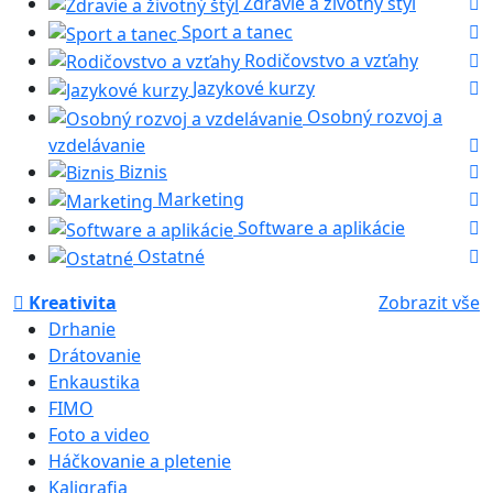
Zdravie a životný štýl
Sport a tanec
Rodičovstvo a vzťahy
Jazykové kurzy
Osobný rozvoj a
vzdelávanie
Biznis
Marketing
Software a aplikácie
Ostatné
Kreativita
Zobrazit vše
Drhanie
Drátovanie
Enkaustika
FIMO
Foto a video
Háčkovanie a pletenie
Kaligrafia