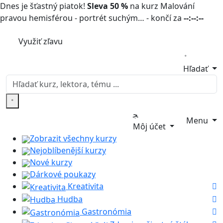
Dnes je šťastný piatok!
Sleva 50 %
na kurz Malování
pravou hemisférou - portrét suchým… - končí za
--:--:--
Využiť zľavu
Hľadať
Menu
Môj účet
Zobrazit všechny kurzy
Nejoblíbenější kurzy
Nové kurzy
Dárkové poukazy
Kreativita
Hudba
Gastronómia