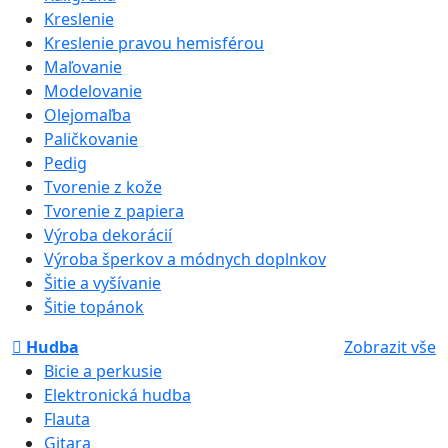
Kreslenie
Kreslenie pravou hemisférou
Maľovanie
Modelovanie
Olejomaľba
Paličkovanie
Pedig
Tvorenie z kože
Tvorenie z papiera
Výroba dekorácií
Výroba šperkov a módnych doplnkov
Šitie a vyšívanie
Šitie topánok
Hudba
Zobrazit vše
Bicie a perkusie
Elektronická hudba
Flauta
Gitara