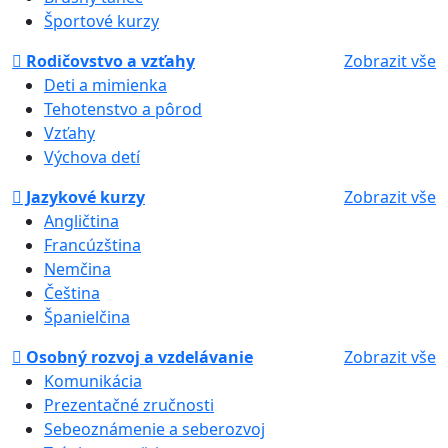
Športové kurzy
Rodičovstvo a vzťahy
Zobrazit vše
Deti a mimienka
Tehotenstvo a pôrod
Vzťahy
Výchova detí
Jazykové kurzy
Zobrazit vše
Angličtina
Francúzština
Nemčina
Čeština
Španielčina
Osobný rozvoj a vzdelávanie
Zobrazit vše
Komunikácia
Prezentačné zručnosti
Sebeoznámenie a seberozvoj