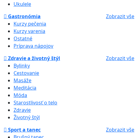
Ukulele
Gastronómia
Zobrazit vše
Kurzy pečenia
Kurzy varenia
Ostatné
Príprava nápojov
Zdravie a životný štýl
Zobrazit vše
Bylinky
Cestovanie
Masáže
Meditácia
Móda
Starostlivosť o telo
Zdravie
Životný štýl
Sport a tanec
Zobrazit vše
Brušný tanec