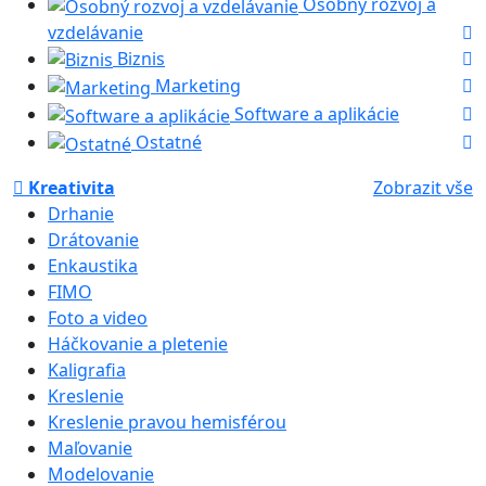
Osobný rozvoj a
vzdelávanie
Biznis
Marketing
Software a aplikácie
Ostatné
Kreativita
Zobrazit vše
Drhanie
Drátovanie
Enkaustika
FIMO
Foto a video
Háčkovanie a pletenie
Kaligrafia
Kreslenie
Kreslenie pravou hemisférou
Maľovanie
Modelovanie