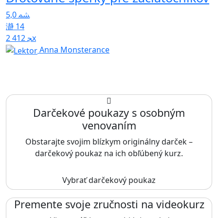
5,0
14
4
2 412x
Anna Monsterance
Darčekové poukazy s osobným
venovaním
Obstarajte svojim blízkym originálny darček –
darčekový poukaz na ich obľúbený kurz.
Vybrať darčekový poukaz
Premente svoje zručnosti na videokurz