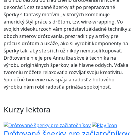
si dlhou cestou od tradičného drôtovania hrncov a
dekorácií, cez tepané šperky až po prepracované
šperky s fantasy motívmi, v ktorých kombinuje
americký štýl práce s drôtom, tzv. wire-wrapping. Vo
svojich videokurzoch vám predstaví základné techniky z
oboch smerov drôtovania, prezradí tipy a triky pre
prácu s drôtom a ukáže, ako si vyrobiť komponenty na
šperky tak, aby ste si ich už nikdy nemuseli kupovať.
Drôtovanie nie je pre Annu iba skvelá technika na
výrobu originálnych šperkov, ale hlavne oddych. Vďaka
tvoreniu môžete relaxovať a rozvíjať svoju kreativitu.
Spoločné tvorenie nás spája a radosť z hotového
výrobku nám robí radosť a prináša spokojnosť.
Kurzy lektora
Drôtované šperky pre začiatočníkov