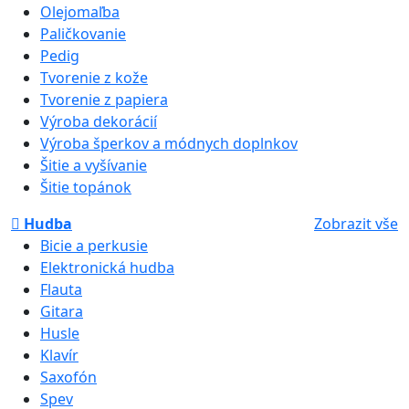
Olejomaľba
Paličkovanie
Pedig
Tvorenie z kože
Tvorenie z papiera
Výroba dekorácií
Výroba šperkov a módnych doplnkov
Šitie a vyšívanie
Šitie topánok
Hudba
Zobrazit vše
Bicie a perkusie
Elektronická hudba
Flauta
Gitara
Husle
Klavír
Saxofón
Spev