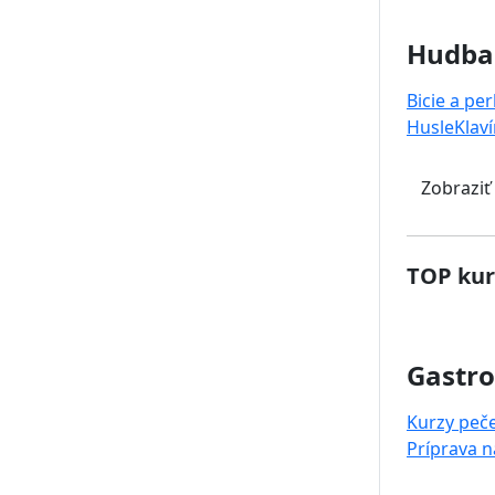
Hudba
Bicie a pe
Husle
Klaví
Zobraziť
TOP kur
Gastr
Kurzy peč
Príprava 