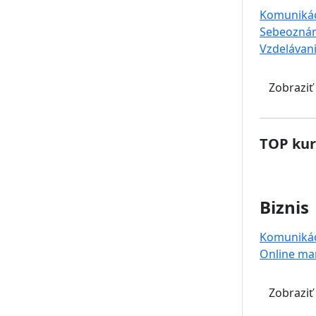
Komuniká
Sebeoznám
Vzdelávan
Zobraziť
TOP kur
Biznis
Komuniká
Online ma
Zobraziť