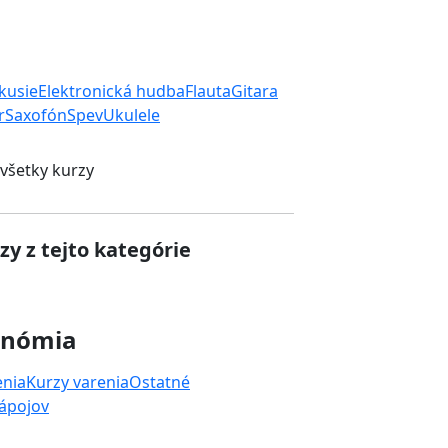
rkusie
Elektronická hudba
Flauta
Gitara
r
Saxofón
Spev
Ukulele
 všetky kurzy
zy z tejto kategórie
onómia
enia
Kurzy varenia
Ostatné
nápojov