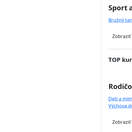
Sport 
Brušný ta
Zobraziť
TOP kur
Rodičo
Deti a mi
Výchova de
Zobraziť