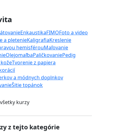
vita
átovanie
Enkaustika
FIMO
Foto a video
 a pletenie
Kaligrafia
Kreslenie
 pravou hemisférou
Maľovanie
nie
Olejomaľba
Paličkovanie
Pedig
 kože
Tvorenie z papiera
orácií
erkov a módnych doplnkov
ívanie
Šitie topánok
 všetky kurzy
zy z tejto kategórie