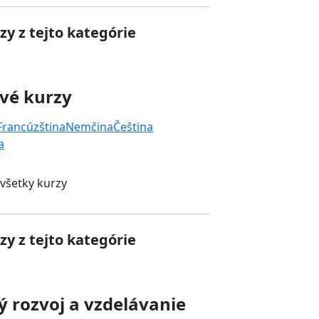
zy z tejto kategórie
vé kurzy
Francúzština
Nemčina
Čeština
a
 všetky kurzy
zy z tejto kategórie
 rozvoj a vzdelávanie