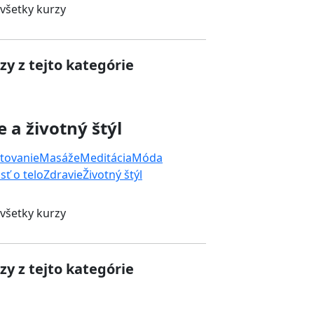
 všetky kurzy
zy z tejto kategórie
e a životný štýl
tovanie
Masáže
Meditácia
Móda
sť o telo
Zdravie
Životný štýl
 všetky kurzy
zy z tejto kategórie