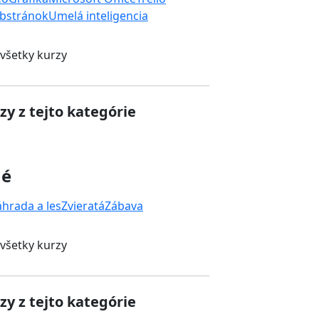
bstránok
Umelá inteligencia
 všetky kurzy
zy z tejto kategórie
né
áhrada a les
Zvieratá
Zábava
 všetky kurzy
zy z tejto kategórie