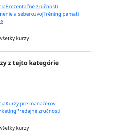
cia
Prezentačné zručnosti
enie a seberozvoj
Tréning pamäti
ie
 všetky kurzy
zy z tejto kategórie
cia
Kurzy pre manažérov
rketing
Predajné zručnosti
 všetky kurzy