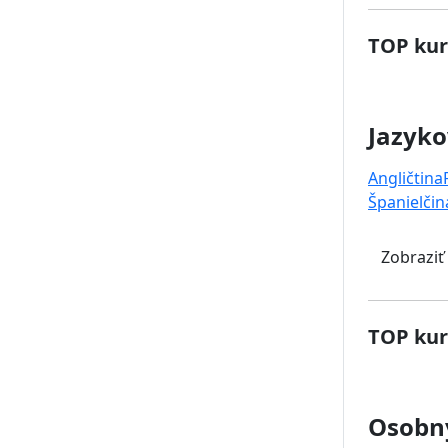
TOP kur
Jazyko
Angličtina
Španielčin
Zobraziť
TOP kur
Osobný