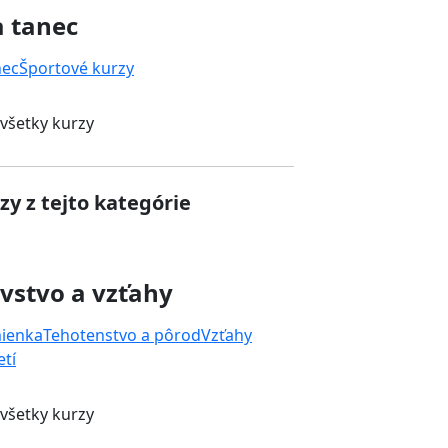
a tanec
nec
Športové kurzy
 všetky kurzy
zy z tejto kategórie
vstvo a vzťahy
mienka
Tehotenstvo a pôrod
Vzťahy
tí
 všetky kurzy