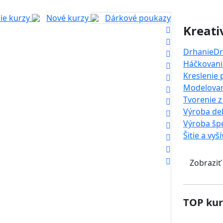
ie kurzy
Nové kurzy
Dárkové poukazy
Kreati
Drhanie
Dr
Háčkovanie
Kreslenie
Modelova
Tvorenie z
Výroba dek
Výroba šp
Šitie a vyš
Zobraziť
TOP kur