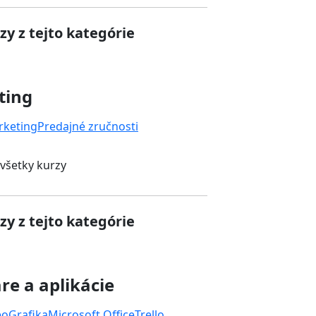
zy z tejto kategórie
ting
rketing
Predajné zručnosti
 všetky kurzy
zy z tejto kategórie
re a aplikácie
eo
Grafika
Microsoft Office
Trello