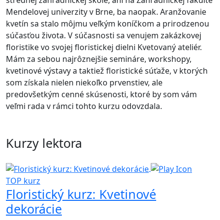
strednej záhradníckej škole, ani na Záhradníckej fakulte
Mendelovej univerzity v Brne, ba naopak. Aranžovanie
kvetín sa stalo môjmu veľkým koníčkom a prirodzenou
súčasťou života. V súčasnosti sa venujem zakázkovej
floristike vo svojej floristickej dielni Kvetovaný ateliér.
Mám za sebou najrôznejšie semináre, workshopy,
kvetinové výstavy a taktiež floristické súťaže, v ktorých
som získala nielen niekoľko prvenstiev, ale
predovšetkým cenné skúsenosti, ktoré by som vám
veľmi rada v rámci tohto kurzu odovzdala.
Kurzy lektora
TOP kurz
Floristický kurz: Kvetinové
dekorácie