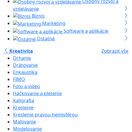
Osobný rozvoj a
vzdelávanie
Biznis
Marketing
Software a aplikácie
Ostatné
Kreativita
Zobrazit vše
Drhanie
Drátovanie
Enkaustika
FIMO
Foto a video
Háčkovanie a pletenie
Kaligrafia
Kreslenie
Kreslenie pravou hemisférou
Maľovanie
Modelovanie