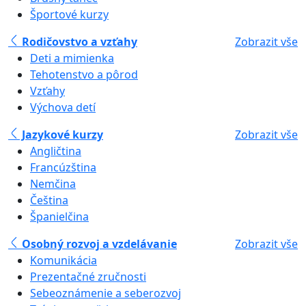
Športové kurzy
Rodičovstvo a vzťahy
Zobrazit vše
Deti a mimienka
Tehotenstvo a pôrod
Vzťahy
Výchova detí
Jazykové kurzy
Zobrazit vše
Angličtina
Francúzština
Nemčina
Čeština
Španielčina
Osobný rozvoj a vzdelávanie
Zobrazit vše
Komunikácia
Prezentačné zručnosti
Sebeoznámenie a seberozvoj