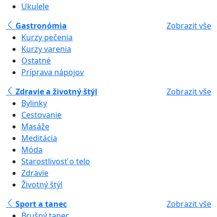
Ukulele
Gastronómia
Zobrazit vše
Kurzy pečenia
Kurzy varenia
Ostatné
Príprava nápojov
Zdravie a životný štýl
Zobrazit vše
Bylinky
Cestovanie
Masáže
Meditácia
Móda
Starostlivosť o telo
Zdravie
Životný štýl
Sport a tanec
Zobrazit vše
Brušný tanec