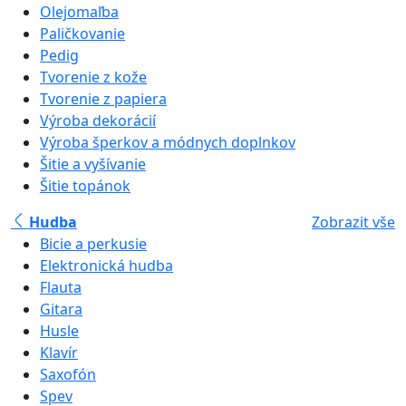
Olejomaľba
Paličkovanie
Pedig
Tvorenie z kože
Tvorenie z papiera
Výroba dekorácií
Výroba šperkov a módnych doplnkov
Šitie a vyšívanie
Šitie topánok
Hudba
Zobrazit vše
Bicie a perkusie
Elektronická hudba
Flauta
Gitara
Husle
Klavír
Saxofón
Spev