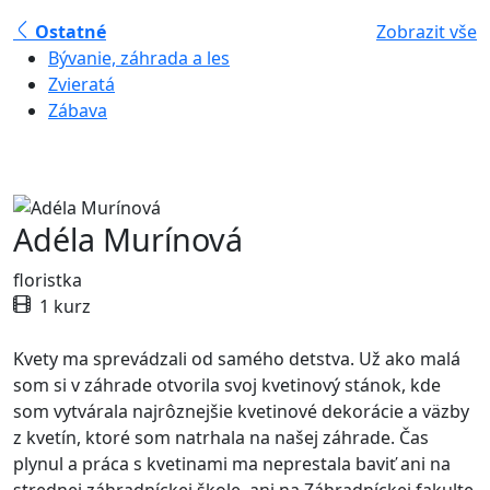
Ostatné
Zobrazit vše
Bývanie, záhrada a les
Zvieratá
Zábava
Adéla Murínová
floristka
1 kurz
Kvety ma sprevádzali od samého detstva. Už ako malá
som si v záhrade otvorila svoj kvetinový stánok, kde
som vytvárala najrôznejšie kvetinové dekorácie a väzby
z kvetín, ktoré som natrhala na našej záhrade. Čas
plynul a práca s kvetinami ma neprestala baviť ani na