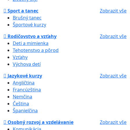
Sport a tanec
Zobrazit vše
Brušný tanec
Športové kurzy
Rodičovstvo a vzťahy
Zobrazit vše
Deti a mimienka
Tehotenstvo a pôrod
Vzťahy
Výchova detí
Jazykové kurzy
Zobrazit vše
Angličtina
Francúzština
Nemčina
Čeština
Španielčina
Osobný rozvoj a vzdelávanie
Zobrazit vše
Komunikácia