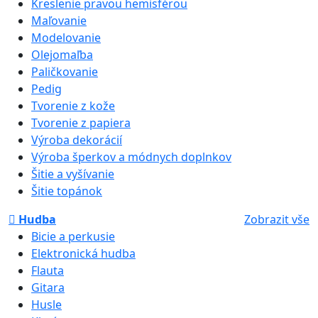
Kreslenie pravou hemisférou
Maľovanie
Modelovanie
Olejomaľba
Paličkovanie
Pedig
Tvorenie z kože
Tvorenie z papiera
Výroba dekorácií
Výroba šperkov a módnych doplnkov
Šitie a vyšívanie
Šitie topánok
Hudba
Zobrazit vše
Bicie a perkusie
Elektronická hudba
Flauta
Gitara
Husle