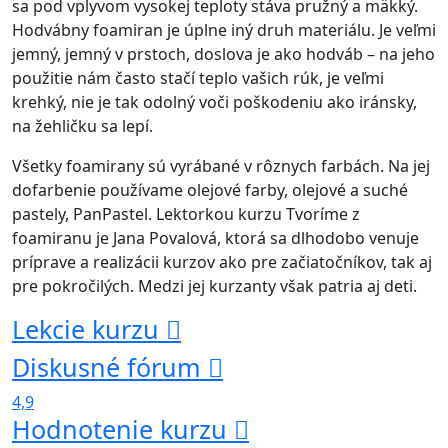
sa pod vplyvom vysokej teploty stáva pružný a mäkký.
Hodvábny foamiran je úplne iný druh materiálu. Je veľmi
jemný, jemný v prstoch, doslova je ako hodváb – na jeho
použitie nám často stačí teplo vašich rúk, je veľmi
krehký, nie je tak odolný voči poškodeniu ako iránsky,
na žehličku sa lepí.
Všetky foamirany sú vyrábané v rôznych farbách. Na jej
dofarbenie používame olejové farby, olejové a suché
pastely, PanPastel. Lektorkou kurzu Tvoríme z
foamiranu je Jana Povalová, ktorá sa dlhodobo venuje
príprave a realizácii kurzov ako pre začiatočníkov, tak aj
pre pokročilých. Medzi jej kurzanty však patria aj deti.
Lekcie kurzu
Diskusné fórum
4,9
Hodnotenie kurzu