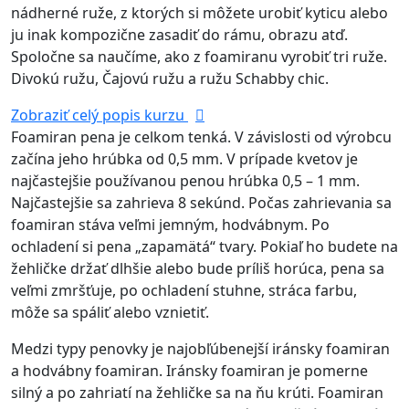
nádherné ruže, z ktorých si môžete urobiť kyticu alebo
ju inak kompozične zasadiť do rámu, obrazu atď.
Spoločne sa naučíme, ako z foamiranu vyrobiť tri ruže.
Divokú ružu, Čajovú ružu a ružu Schabby chic.
Zobraziť celý popis kurzu
Foamiran pena je celkom tenká. V závislosti od výrobcu
začína jeho hrúbka od 0,5 mm. V prípade kvetov je
najčastejšie používanou penou hrúbka 0,5 – 1 mm.
Najčastejšie sa zahrieva 8 sekúnd. Počas zahrievania sa
foamiran stáva veľmi jemným, hodvábnym. Po
ochladení si pena „zapamätá“ tvary. Pokiaľ ho budete na
žehličke držať dlhšie alebo bude príliš horúca, pena sa
veľmi zmršťuje, po ochladení stuhne, stráca farbu,
môže sa spáliť alebo vznietiť.
Medzi typy penovky je najobľúbenejší iránsky foamiran
a hodvábny foamiran. Iránsky foamiran je pomerne
silný a po zahriatí na žehličke sa na ňu krúti. Foamiran