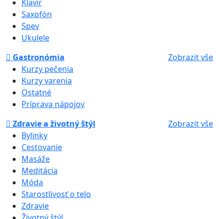
Klavír
Saxofón
Spev
Ukulele
Gastronómia
Zobrazit vše
Kurzy pečenia
Kurzy varenia
Ostatné
Príprava nápojov
Zdravie a životný štýl
Zobrazit vše
Bylinky
Cestovanie
Masáže
Meditácia
Móda
Starostlivosť o telo
Zdravie
Životný štýl