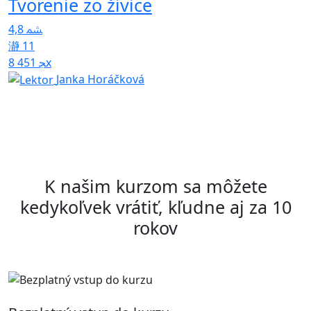
Tvorenie zo živice
T
F
4,8
11
8 451x
5
Janka Horáčková
K našim kurzom sa môžete
kedykoľvek vrátiť, kľudne aj za 10
rokov