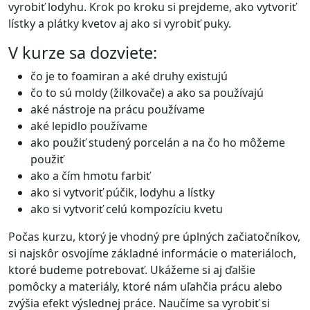
vyrobiť lodyhu. Krok po kroku si prejdeme, ako vytvoriť
lístky a plátky kvetov aj ako si vyrobiť puky.
V kurze sa dozviete:
čo je to foamiran a aké druhy existujú
čo to sú moldy (žilkovače) a ako sa používajú
aké nástroje na prácu používame
aké lepidlo používame
ako použiť studený porcelán a na čo ho môžeme
použiť
ako a čím hmotu farbiť
ako si vytvoriť púčik, lodyhu a lístky
ako si vytvoriť celú kompozíciu kvetu
Počas kurzu, ktorý je vhodný pre úplných začiatočníkov,
si najskôr osvojíme základné informácie o materiáloch,
ktoré budeme potrebovať. Ukážeme si aj ďalšie
pomôcky a materiály, ktoré nám uľahčia prácu alebo
zvýšia efekt výslednej práce. Naučíme sa vyrobiť si