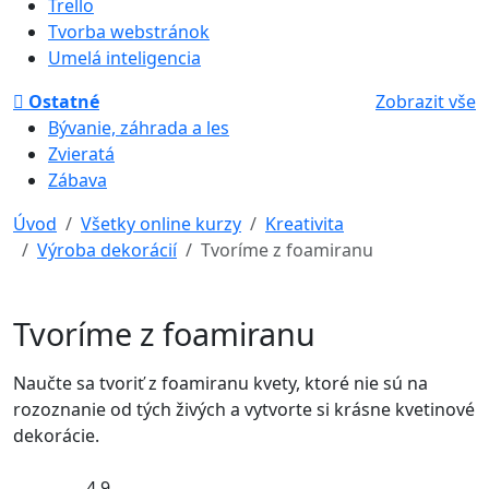
Trello
Tvorba webstránok
Umelá inteligencia
Ostatné
Zobrazit vše
Bývanie, záhrada a les
Zvieratá
Zábava
Úvod
Všetky online kurzy
Kreativita
Výroba dekorácií
Tvoríme z foamiranu
Tvoríme z foamiranu
Naučte sa tvoriť z foamiranu kvety, ktoré nie sú na
rozoznanie od tých živých a vytvorte si krásne kvetinové
dekorácie.
4,9