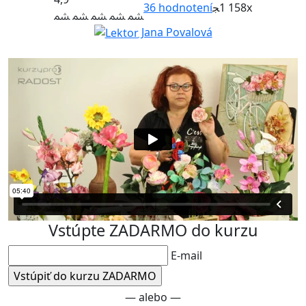
36
hodnotení
1 158x
Jana Povalová
Vstúpte ZADARMO do kurzu
E-mail
— alebo —