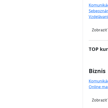
Komuniká
Sebeoznám
Vzdelávan
Zobraziť
TOP kur
Biznis
Komuniká
Online ma
Zobraziť