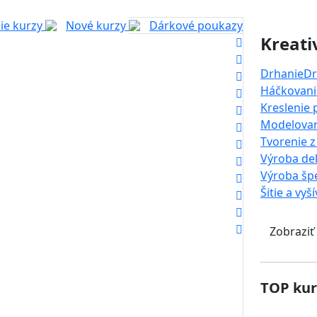
ie kurzy
Nové kurzy
Dárkové poukazy
Kreati
Drhanie
Dr
Háčkovanie
Kreslenie
Modelova
Tvorenie z
Výroba dek
Výroba šp
Šitie a vyš
Zobraziť
TOP kur