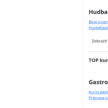
Hudba
Bicie a pe
Husle
Klaví
Zobraziť
TOP kur
Gastr
Kurzy peč
Príprava 