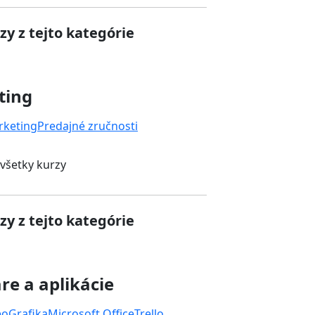
zy z tejto kategórie
ting
rketing
Predajné zručnosti
 všetky kurzy
zy z tejto kategórie
re a aplikácie
eo
Grafika
Microsoft Office
Trello