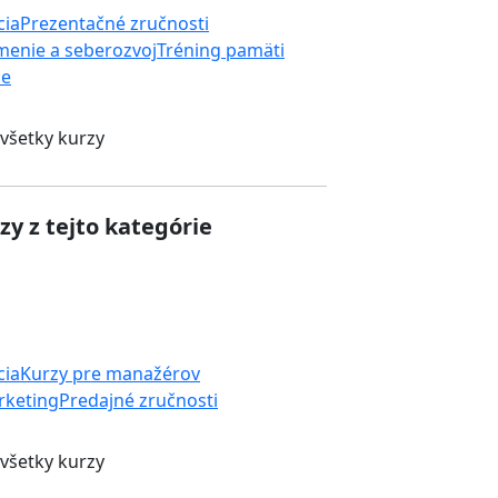
cia
Prezentačné zručnosti
enie a seberozvoj
Tréning pamäti
ie
 všetky kurzy
zy z tejto kategórie
cia
Kurzy pre manažérov
rketing
Predajné zručnosti
 všetky kurzy