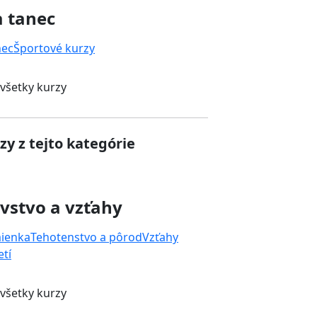
a tanec
nec
Športové kurzy
 všetky kurzy
zy z tejto kategórie
vstvo a vzťahy
mienka
Tehotenstvo a pôrod
Vzťahy
tí
 všetky kurzy