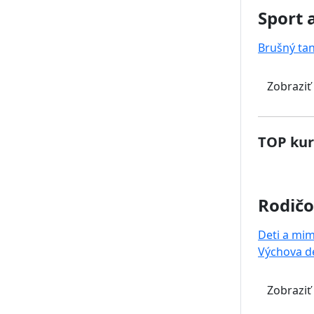
Sport 
Brušný ta
Zobraziť
TOP kur
Rodičo
Deti a mi
Výchova de
Zobraziť