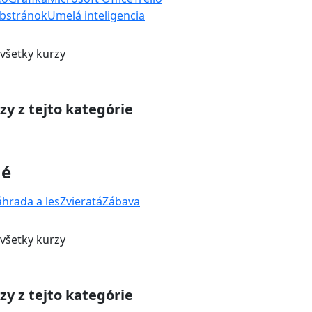
bstránok
Umelá inteligencia
 všetky kurzy
zy z tejto kategórie
né
áhrada a les
Zvieratá
Zábava
 všetky kurzy
zy z tejto kategórie