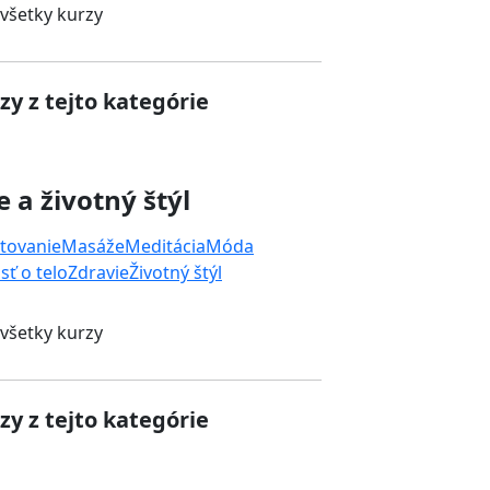
 všetky kurzy
zy z tejto kategórie
e a životný štýl
tovanie
Masáže
Meditácia
Móda
sť o telo
Zdravie
Životný štýl
 všetky kurzy
zy z tejto kategórie