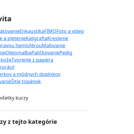
vita
átovanie
Enkaustika
FIMO
Foto a video
 a pletenie
Kaligrafia
Kreslenie
 pravou hemisférou
Maľovanie
nie
Olejomaľba
Paličkovanie
Pedig
 kože
Tvorenie z papiera
orácií
erkov a módnych doplnkov
ívanie
Šitie topánok
 všetky kurzy
zy z tejto kategórie