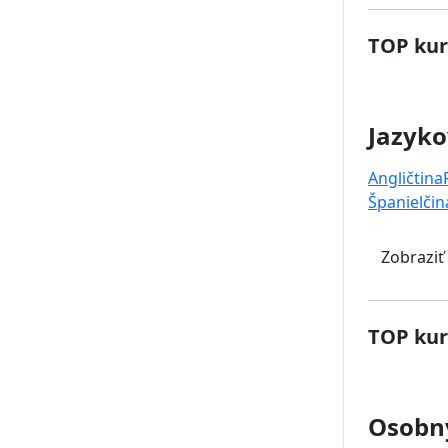
TOP kur
Jazyko
Angličtina
Španielčin
Zobraziť
TOP kur
Osobný