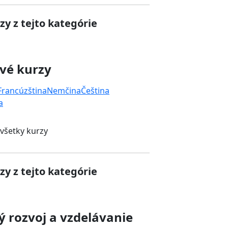
zy z tejto kategórie
vé kurzy
Francúzština
Nemčina
Čeština
a
 všetky kurzy
zy z tejto kategórie
 rozvoj a vzdelávanie