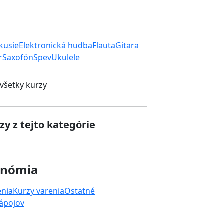
rkusie
Elektronická hudba
Flauta
Gitara
r
Saxofón
Spev
Ukulele
 všetky kurzy
zy z tejto kategórie
onómia
enia
Kurzy varenia
Ostatné
nápojov