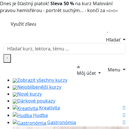
Dnes je šťastný piatok!
Sleva 50 %
na kurz Malování
pravou hemisférou - portrét suchým… - končí za
--:--:--
Využiť zľavu
Hľadať
Menu
Môj účet
Zobrazit všechny kurzy
Nejoblíbenější kurzy
Nové kurzy
Dárkové poukazy
Kreativita
Hudba
Gastronómia