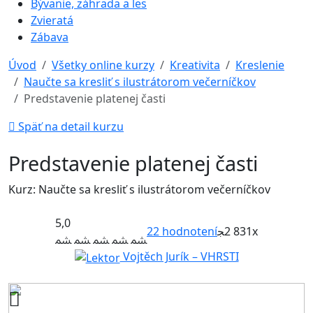
Bývanie, záhrada a les
Zvieratá
Zábava
Úvod
Všetky online kurzy
Kreativita
Kreslenie
Naučte sa kresliť s ilustrátorom večerníčkov
Predstavenie platenej časti
Späť na detail kurzu
Predstavenie platenej časti
Kurz: Naučte sa kresliť s ilustrátorom večerníčkov
5,0
22
hodnotení
2 831x
Vojtěch Jurík – VHRSTI