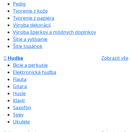
Pedig
Tvorenie z kože
Tvorenie z papiera
Výroba dekorácií
Výroba šperkov a módnych doplnkov
Šitie a vyšívanie
Šitie topánok
Hudba
Zobrazit vše
Bicie a perkusie
Elektronická hudba
Flauta
Gitara
Husle
Klavír
Saxofón
Spev
Ukulele