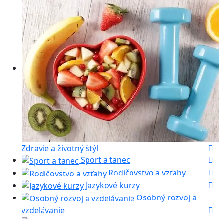
Zdravie a životný štýl
Sport a tanec
Rodičovstvo a vzťahy
Jazykové kurzy
Osobný rozvoj a
vzdelávanie