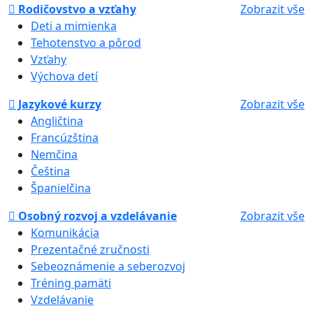
Rodičovstvo a vzťahy
Zobrazit vše
Deti a mimienka
Tehotenstvo a pôrod
Vzťahy
Výchova detí
Jazykové kurzy
Zobrazit vše
Angličtina
Francúzština
Nemčina
Čeština
Španielčina
Osobný rozvoj a vzdelávanie
Zobrazit vše
Komunikácia
Prezentačné zručnosti
Sebeoznámenie a seberozvoj
Tréning pamäti
Vzdelávanie