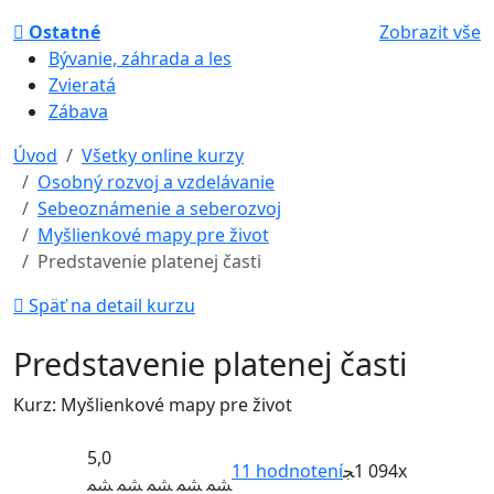
Ostatné
Zobrazit vše
Bývanie, záhrada a les
Zvieratá
Zábava
Úvod
Všetky online kurzy
Osobný rozvoj a vzdelávanie
Sebeoznámenie a seberozvoj
Myšlienkové mapy pre život
Predstavenie platenej časti
Späť na detail kurzu
Predstavenie platenej časti
Kurz: Myšlienkové mapy pre život
5,0
11
hodnotení
1 094x