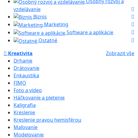
Osobný rozvoj a
vzdelávanie
Biznis
Marketing
Software a aplikácie
Ostatné
Kreativita
Zobrazit vše
Drhanie
Drátovanie
Enkaustika
FIMO
Foto a video
Háčkovanie a pletenie
Kaligrafia
Kreslenie
Kreslenie pravou hemisférou
Maľovanie
Modelovanie