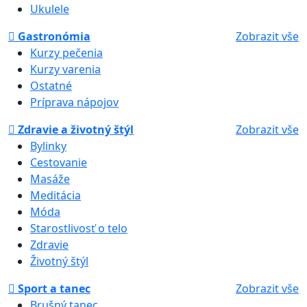
Ukulele
Gastronómia
Zobrazit vše
Kurzy pečenia
Kurzy varenia
Ostatné
Príprava nápojov
Zdravie a životný štýl
Zobrazit vše
Bylinky
Cestovanie
Masáže
Meditácia
Móda
Starostlivosť o telo
Zdravie
Životný štýl
Sport a tanec
Zobrazit vše
Brušný tanec