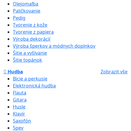
Olejomaľba
Paličkovanie
Pedig
Tvorenie z kože
Tvorenie z papiera
Výroba dekorácií
Výroba šperkov a módnych doplnkov
Šitie a vyšívanie
Šitie topánok
Hudba
Zobrazit vše
Bicie a perkusie
Elektronická hudba
Flauta
Gitara
Husle
Klavír
Saxofón
Spev