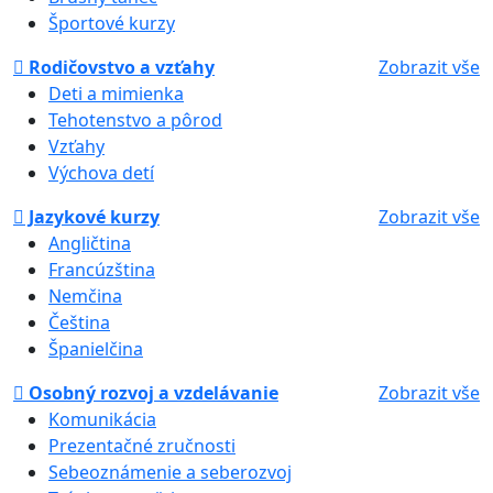
Športové kurzy
Rodičovstvo a vzťahy
Zobrazit vše
Deti a mimienka
Tehotenstvo a pôrod
Vzťahy
Výchova detí
Jazykové kurzy
Zobrazit vše
Angličtina
Francúzština
Nemčina
Čeština
Španielčina
Osobný rozvoj a vzdelávanie
Zobrazit vše
Komunikácia
Prezentačné zručnosti
Sebeoznámenie a seberozvoj