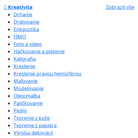
Kreativita
Zobrazit vše
Drhanie
Drátovanie
Enkaustika
FIMO
Foto a video
Háčkovanie a pletenie
Kaligrafia
Kreslenie
Kreslenie pravou hemisférou
Maľovanie
Modelovanie
Olejomaľba
Paličkovanie
Pedig
Tvorenie z kože
Tvorenie z papiera
Výroba dekorácií