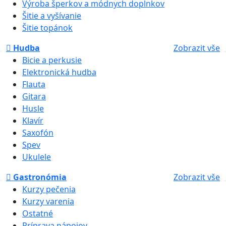
Výroba šperkov a módnych doplnkov
Šitie a vyšívanie
Šitie topánok
Hudba
Zobrazit vše
Bicie a perkusie
Elektronická hudba
Flauta
Gitara
Husle
Klavír
Saxofón
Spev
Ukulele
Gastronómia
Zobrazit vše
Kurzy pečenia
Kurzy varenia
Ostatné
Príprava nápojov