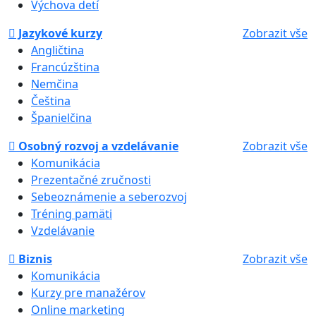
Výchova detí
Jazykové kurzy
Zobrazit vše
Angličtina
Francúzština
Nemčina
Čeština
Španielčina
Osobný rozvoj a vzdelávanie
Zobrazit vše
Komunikácia
Prezentačné zručnosti
Sebeoznámenie a seberozvoj
Tréning pamäti
Vzdelávanie
Biznis
Zobrazit vše
Komunikácia
Kurzy pre manažérov
Online marketing