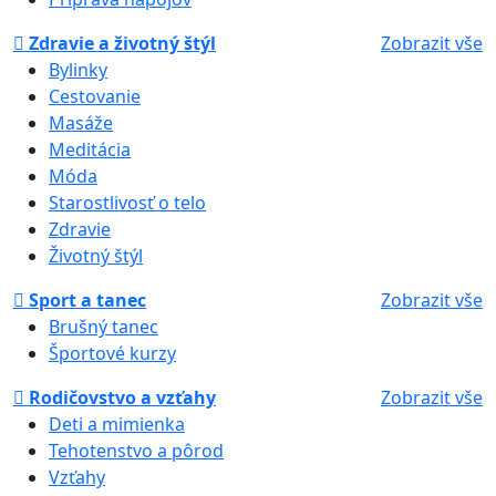
Zdravie a životný štýl
Zobrazit vše
Bylinky
Cestovanie
Masáže
Meditácia
Móda
Starostlivosť o telo
Zdravie
Životný štýl
Sport a tanec
Zobrazit vše
Brušný tanec
Športové kurzy
Rodičovstvo a vzťahy
Zobrazit vše
Deti a mimienka
Tehotenstvo a pôrod
Vzťahy