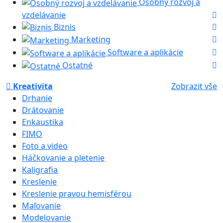
Osobný rozvoj a
vzdelávanie
Biznis
Marketing
Software a aplikácie
Ostatné
Kreativita
Zobrazit vše
Drhanie
Drátovanie
Enkaustika
FIMO
Foto a video
Háčkovanie a pletenie
Kaligrafia
Kreslenie
Kreslenie pravou hemisférou
Maľovanie
Modelovanie