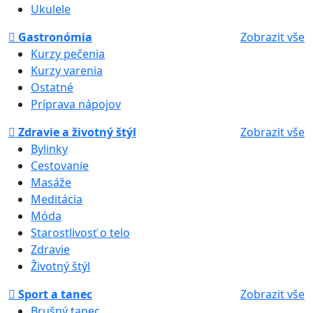
Ukulele
Gastronómia
Zobrazit vše
Kurzy pečenia
Kurzy varenia
Ostatné
Príprava nápojov
Zdravie a životný štýl
Zobrazit vše
Bylinky
Cestovanie
Masáže
Meditácia
Móda
Starostlivosť o telo
Zdravie
Životný štýl
Sport a tanec
Zobrazit vše
Brušný tanec