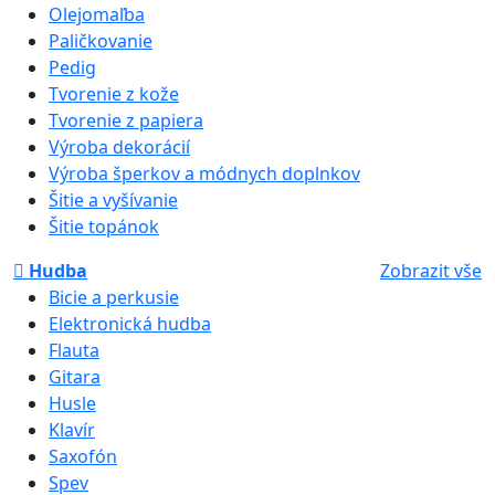
Olejomaľba
Paličkovanie
Pedig
Tvorenie z kože
Tvorenie z papiera
Výroba dekorácií
Výroba šperkov a módnych doplnkov
Šitie a vyšívanie
Šitie topánok
Hudba
Zobrazit vše
Bicie a perkusie
Elektronická hudba
Flauta
Gitara
Husle
Klavír
Saxofón
Spev