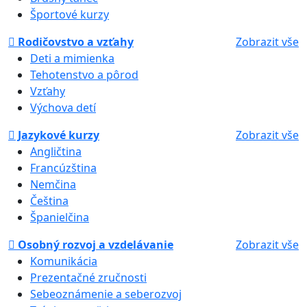
Športové kurzy
Rodičovstvo a vzťahy
Zobrazit vše
Deti a mimienka
Tehotenstvo a pôrod
Vzťahy
Výchova detí
Jazykové kurzy
Zobrazit vše
Angličtina
Francúzština
Nemčina
Čeština
Španielčina
Osobný rozvoj a vzdelávanie
Zobrazit vše
Komunikácia
Prezentačné zručnosti
Sebeoznámenie a seberozvoj