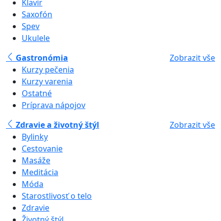
Klavír
Saxofón
Spev
Ukulele
Gastronómia
Zobrazit vše
Kurzy pečenia
Kurzy varenia
Ostatné
Príprava nápojov
Zdravie a životný štýl
Zobrazit vše
Bylinky
Cestovanie
Masáže
Meditácia
Móda
Starostlivosť o telo
Zdravie
Životný štýl