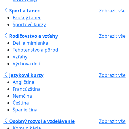
Sport a tanec
Zobrazit vše
Brušný tanec
Športové kurzy
Rodičovstvo a vzťahy
Zobrazit vše
Deti a mimienka
Tehotenstvo a pôrod
Vzťahy
Výchova detí
Jazykové kurzy
Zobrazit vše
Angličtina
Francúzština
Nemčina
Čeština
Španielčina
Osobný rozvoj a vzdelávanie
Zobrazit vše
Komunikácia