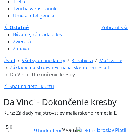
Trello
Tvorba webstránok
Umelá inteligencia
Ostatné
Zobrazit vše
Bývanie, záhrada a les
Zvieratá
Zábava
Úvod
Všetky online kurzy
Kreativita
Maľovanie
Základy majstrovstiev maliarskeho remesla II
Da Vinci - Dokončenie kresby
Späť na detail kurzu
Da Vinci - Dokončenie kresby
Kurz: Základy majstrovstiev maliarskeho remesla II
5,0
Jaroslav Platil
9
hodnotení
590x