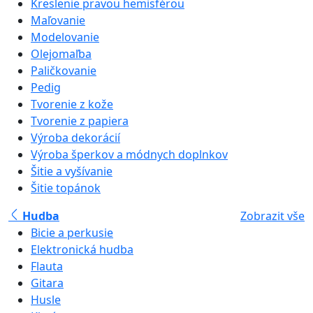
Kreslenie pravou hemisférou
Maľovanie
Modelovanie
Olejomaľba
Paličkovanie
Pedig
Tvorenie z kože
Tvorenie z papiera
Výroba dekorácií
Výroba šperkov a módnych doplnkov
Šitie a vyšívanie
Šitie topánok
Hudba
Zobrazit vše
Bicie a perkusie
Elektronická hudba
Flauta
Gitara
Husle