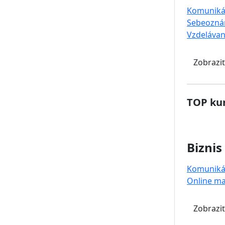
Komuniká
Sebeozná
Vzdelávan
Zobraziť
TOP kur
Biznis
Komuniká
Online ma
Zobraziť