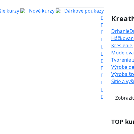
šie kurzy
Nové kurzy
Dárkové poukazy
Kreati
Drhanie
D
Háčkovani
Kreslenie
Modelova
Tvorenie 
Výroba de
Výroba š
Šitie a vyš
Zobraziť
TOP kur