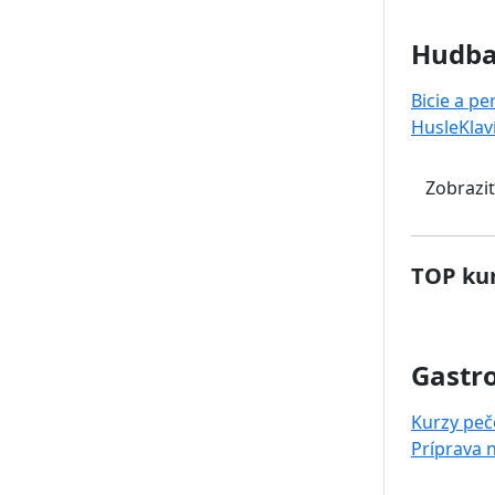
Hudb
Bicie a pe
Husle
Klav
Zobraziť
TOP kur
Gastr
Kurzy peč
Príprava 