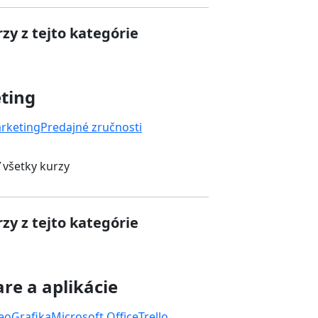
zy z tejto kategórie
ting
rketing
Predajné zručnosti
 všetky kurzy
zy z tejto kategórie
re a aplikácie
deo
Grafika
Microsoft Office
Trello