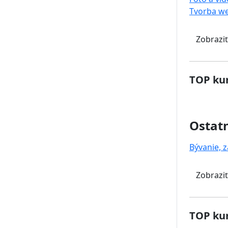
Tvorba w
Zobraziť
TOP kur
Ostat
Bývanie, z
Zobraziť
TOP kur