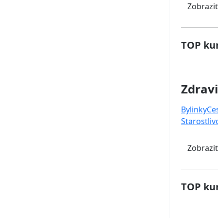
Zobraziť
TOP kur
Zdravi
Bylinky
Ce
Starostliv
Zobraziť
TOP kur