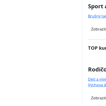
Sport 
Brušný ta
Zobraziť
TOP kur
Rodičo
Deti a mi
Výchova d
Zobraziť