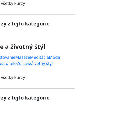
 všetky kurzy
zy z tejto kategórie
e a životný štýl
stovanie
Masáže
Meditácia
Móda
osť o telo
Zdravie
Životný štýl
 všetky kurzy
zy z tejto kategórie