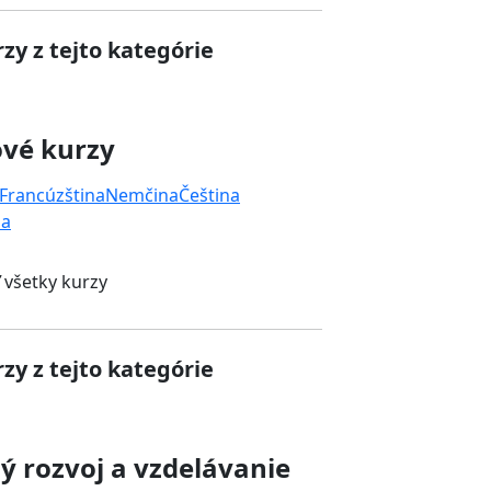
zy z tejto kategórie
ové kurzy
Francúzština
Nemčina
Čeština
na
 všetky kurzy
zy z tejto kategórie
 rozvoj a vzdelávanie