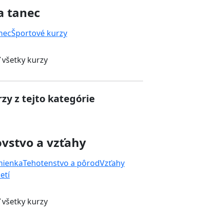
a tanec
nec
Športové kurzy
 všetky kurzy
zy z tejto kategórie
vstvo a vzťahy
mienka
Tehotenstvo a pôrod
Vzťahy
etí
 všetky kurzy