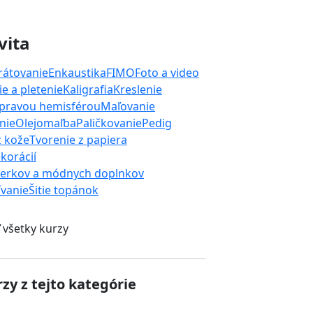
vita
rátovanie
Enkaustika
FIMO
Foto a video
e a pletenie
Kaligrafia
Kreslenie
 pravou hemisférou
Maľovanie
nie
Olejomaľba
Paličkovanie
Pedig
z kože
Tvorenie z papiera
korácií
perkov a módnych doplnkov
ívanie
Šitie topánok
 všetky kurzy
zy z tejto kategórie