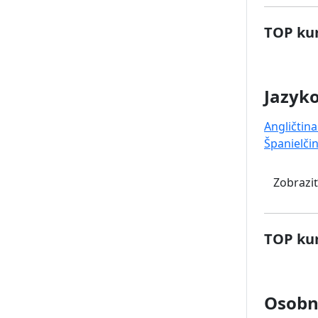
TOP kur
Jazyk
Angličtina
Španielči
Zobraziť
TOP kur
Osobný