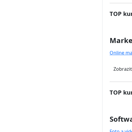
TOP kur
Marke
Online ma
Zobraziť
TOP kur
Softwa
Foto a vi