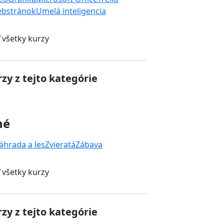
ebstránok
Umelá inteligencia
 všetky kurzy
zy z tejto kategórie
né
áhrada a les
Zvieratá
Zábava
 všetky kurzy
zy z tejto kategórie