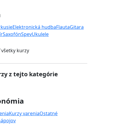
a
rkusie
Elektronická hudba
Flauta
Gitara
ír
Saxofón
Spev
Ukulele
 všetky kurzy
zy z tejto kategórie
onómia
enia
Kurzy varenia
Ostatné
nápojov