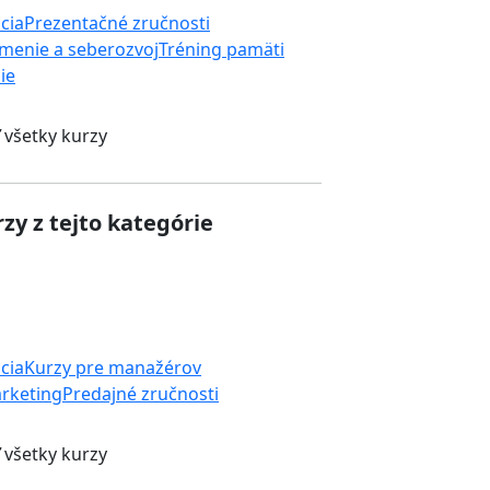
cia
Prezentačné zručnosti
menie a seberozvoj
Tréning pamäti
ie
 všetky kurzy
zy z tejto kategórie
cia
Kurzy pre manažérov
rketing
Predajné zručnosti
 všetky kurzy