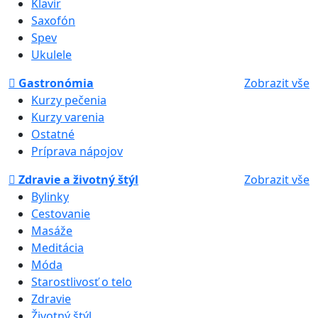
Klavír
Saxofón
Spev
Ukulele
Gastronómia
Zobrazit vše
Kurzy pečenia
Kurzy varenia
Ostatné
Príprava nápojov
Zdravie a životný štýl
Zobrazit vše
Bylinky
Cestovanie
Masáže
Meditácia
Móda
Starostlivosť o telo
Zdravie
Životný štýl