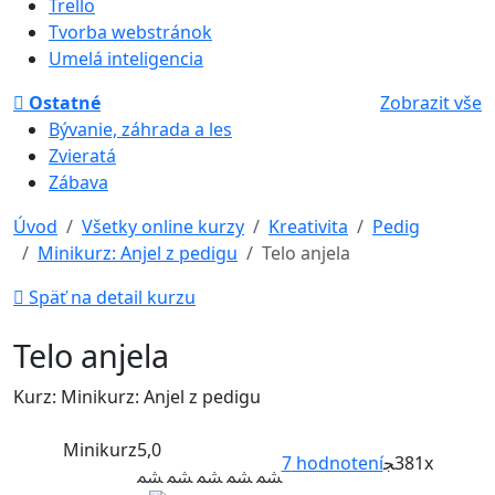
Trello
Tvorba webstránok
Umelá inteligencia
Ostatné
Zobrazit vše
Bývanie, záhrada a les
Zvieratá
Zábava
Úvod
Všetky online kurzy
Kreativita
Pedig
Minikurz: Anjel z pedigu
Telo anjela
Späť na detail kurzu
Telo anjela
Kurz: Minikurz: Anjel z pedigu
Minikurz
5,0
7
hodnotení
381x