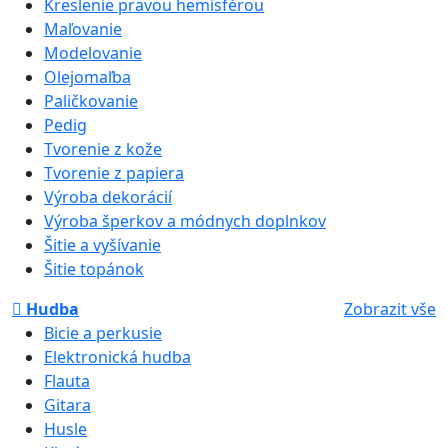
Kreslenie pravou hemisférou
Maľovanie
Modelovanie
Olejomaľba
Paličkovanie
Pedig
Tvorenie z kože
Tvorenie z papiera
Výroba dekorácií
Výroba šperkov a módnych doplnkov
Šitie a vyšívanie
Šitie topánok
Hudba
Zobrazit vše
Bicie a perkusie
Elektronická hudba
Flauta
Gitara
Husle