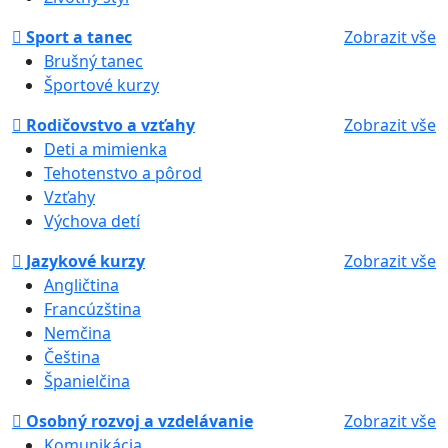
Sport a tanec
Zobrazit vše
Brušný tanec
Športové kurzy
Rodičovstvo a vzťahy
Zobrazit vše
Deti a mimienka
Tehotenstvo a pôrod
Vzťahy
Výchova detí
Jazykové kurzy
Zobrazit vše
Angličtina
Francúzština
Nemčina
Čeština
Španielčina
Osobný rozvoj a vzdelávanie
Zobrazit vše
Komunikácia