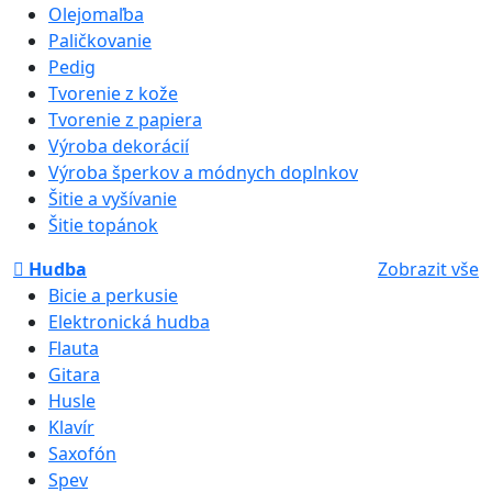
Olejomaľba
Paličkovanie
Pedig
Tvorenie z kože
Tvorenie z papiera
Výroba dekorácií
Výroba šperkov a módnych doplnkov
Šitie a vyšívanie
Šitie topánok
Hudba
Zobrazit vše
Bicie a perkusie
Elektronická hudba
Flauta
Gitara
Husle
Klavír
Saxofón
Spev