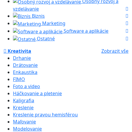
Osobný rozvoj a
vzdelávanie
Biznis
Marketing
Software a aplikácie
Ostatné
Kreativita
Zobrazit vše
Drhanie
Drátovanie
Enkaustika
FIMO
Foto a video
Háčkovanie a pletenie
Kaligrafia
Kreslenie
Kreslenie pravou hemisférou
Maľovanie
Modelovanie