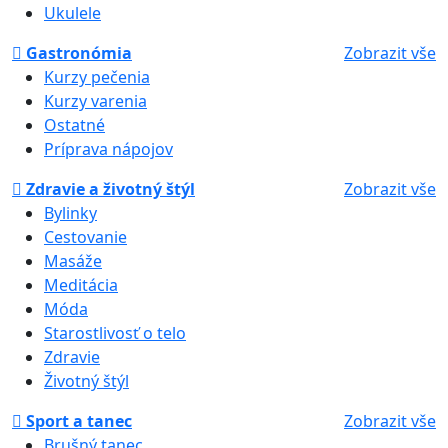
Ukulele
Gastronómia
Zobrazit vše
Kurzy pečenia
Kurzy varenia
Ostatné
Príprava nápojov
Zdravie a životný štýl
Zobrazit vše
Bylinky
Cestovanie
Masáže
Meditácia
Móda
Starostlivosť o telo
Zdravie
Životný štýl
Sport a tanec
Zobrazit vše
Brušný tanec