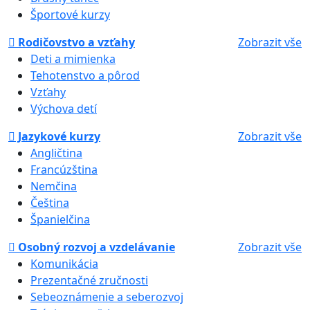
Športové kurzy
Rodičovstvo a vzťahy
Zobrazit vše
Deti a mimienka
Tehotenstvo a pôrod
Vzťahy
Výchova detí
Jazykové kurzy
Zobrazit vše
Angličtina
Francúzština
Nemčina
Čeština
Španielčina
Osobný rozvoj a vzdelávanie
Zobrazit vše
Komunikácia
Prezentačné zručnosti
Sebeoznámenie a seberozvoj