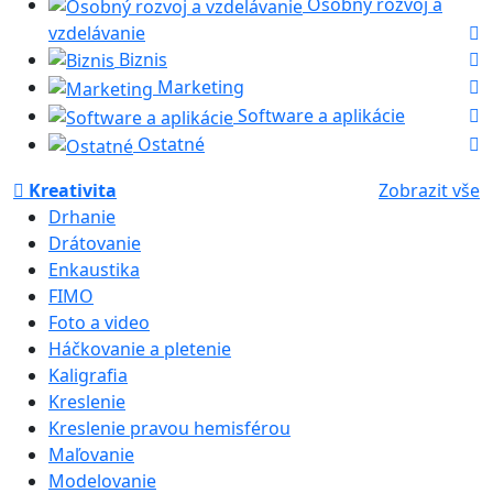
Osobný rozvoj a
vzdelávanie
Biznis
Marketing
Software a aplikácie
Ostatné
Kreativita
Zobrazit vše
Drhanie
Drátovanie
Enkaustika
FIMO
Foto a video
Háčkovanie a pletenie
Kaligrafia
Kreslenie
Kreslenie pravou hemisférou
Maľovanie
Modelovanie