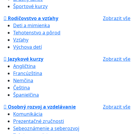
Športové kurzy
Rodičovstvo a vzťahy
Zobrazit vše
Deti a mimienka
Tehotenstvo a pôrod
Vzťahy
Výchova detí
Jazykové kurzy
Zobrazit vše
Angličtina
Francúzština
Nemčina
Čeština
Španielčina
Osobný rozvoj a vzdelávanie
Zobrazit vše
Komunikácia
Prezentačné zručnosti
Sebeoznámenie a seberozvoj