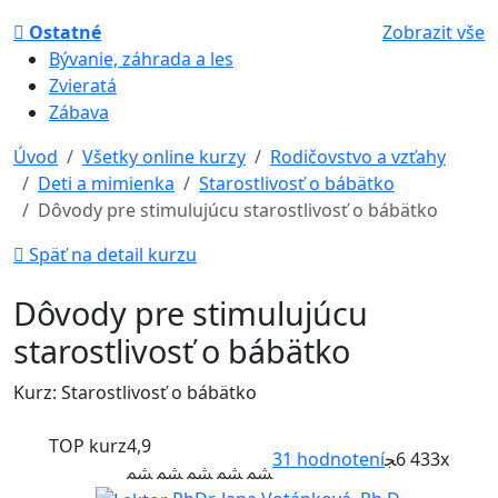
Ostatné
Zobrazit vše
Bývanie, záhrada a les
Zvieratá
Zábava
Úvod
Všetky online kurzy
Rodičovstvo a vzťahy
Deti a mimienka
Starostlivosť o bábätko
Dôvody pre stimulujúcu starostlivosť o bábätko
Späť na detail kurzu
Dôvody pre stimulujúcu
starostlivosť o bábätko
Kurz: Starostlivosť o bábätko
TOP kurz
4,9
31
hodnotení
6 433x