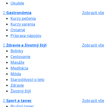
Ukulele
Gastronómia
Zobrazit vše
Kurzy pečenia
Kurzy varenia
Ostatné
Príprava nápojov
Zdravie a životný štýl
Zobrazit vše
Bylinky
Cestovanie
Masáže
Meditácia
Móda
Starostlivosť o telo
Zdravie
Životný štýl
Sport a tanec
Zobrazit vše
Brušný tanec