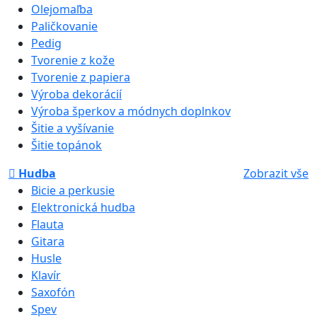
Olejomaľba
Paličkovanie
Pedig
Tvorenie z kože
Tvorenie z papiera
Výroba dekorácií
Výroba šperkov a módnych doplnkov
Šitie a vyšívanie
Šitie topánok
Hudba
Zobrazit vše
Bicie a perkusie
Elektronická hudba
Flauta
Gitara
Husle
Klavír
Saxofón
Spev