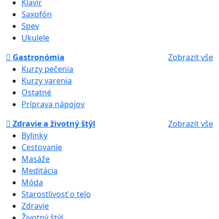
Klavír
Saxofón
Spev
Ukulele
Gastronómia
Zobrazit vše
Kurzy pečenia
Kurzy varenia
Ostatné
Príprava nápojov
Zdravie a životný štýl
Zobrazit vše
Bylinky
Cestovanie
Masáže
Meditácia
Móda
Starostlivosť o telo
Zdravie
Životný štýl