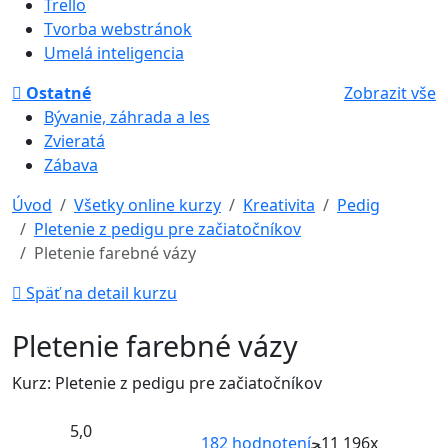
Trello
Tvorba webstránok
Umelá inteligencia
Ostatné
Zobrazit vše
Bývanie, záhrada a les
Zvieratá
Zábava
Úvod
Všetky online kurzy
Kreativita
Pedig
Pletenie z pedigu pre začiatočníkov
Pletenie farebné vázy
Späť na detail kurzu
Pletenie farebné vázy
Kurz: Pletenie z pedigu pre začiatočníkov
5,0
182
hodnotení
11 196x