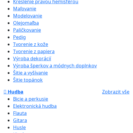
Kreslenie pravou hemisférou
Maľovanie
Modelovanie
Olejomaľba
Paličkovanie
Pedig
Tvorenie z kože
Tvorenie z papiera
Výroba dekorácií
Výroba šperkov a módnych doplnkov
Šitie a vyšívanie
Šitie topánok
Hudba
Zobrazit vše
Bicie a perkusie
Elektronická hudba
Flauta
Gitara
Husle