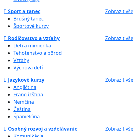
Sport a tanec
Zobrazit vše
Brušný tanec
Športové kurzy
Rodičovstvo a vzťahy
Zobrazit vše
Deti a mimienka
Tehotenstvo a pôrod
Vzťahy
Výchova detí
Jazykové kurzy
Zobrazit vše
Angličtina
Francúzština
Nemčina
Čeština
Španielčina
Osobný rozvoj a vzdelávanie
Zobrazit vše
Komunikácia