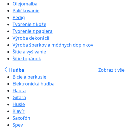
Olejomaľba
Paličkovanie
Pedig
Tvorenie z kože
Tvorenie z papiera
Výroba dekorácií
Výroba šperkov a módnych doplnkov
Šitie a vyšívanie
Šitie topánok
Hudba
Zobrazit vše
Bicie a perkusie
Elektronická hudba
Flauta
Gitara
Husle
Klavír
Saxofón
Spev