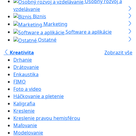
Osobný rozvoj a
vzdelávanie
Biznis
Marketing
Software a aplikácie
Ostatné
Kreativita
Zobrazit vše
Drhanie
Drátovanie
Enkaustika
FIMO
Foto a video
Háčkovanie a pletenie
Kaligrafia
Kreslenie
Kreslenie pravou hemisférou
Maľovanie
Modelovanie