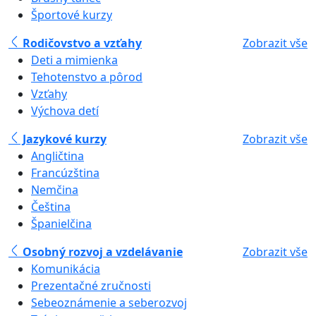
Športové kurzy
Rodičovstvo a vzťahy
Zobrazit vše
Deti a mimienka
Tehotenstvo a pôrod
Vzťahy
Výchova detí
Jazykové kurzy
Zobrazit vše
Angličtina
Francúzština
Nemčina
Čeština
Španielčina
Osobný rozvoj a vzdelávanie
Zobrazit vše
Komunikácia
Prezentačné zručnosti
Sebeoznámenie a seberozvoj