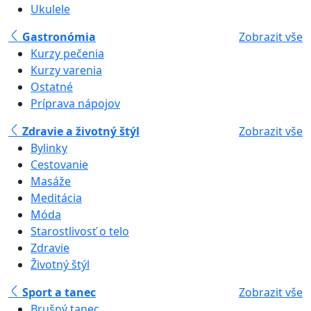
Ukulele
Gastronómia
Zobrazit vše
Kurzy pečenia
Kurzy varenia
Ostatné
Príprava nápojov
Zdravie a životný štýl
Zobrazit vše
Bylinky
Cestovanie
Masáže
Meditácia
Móda
Starostlivosť o telo
Zdravie
Životný štýl
Sport a tanec
Zobrazit vše
Brušný tanec