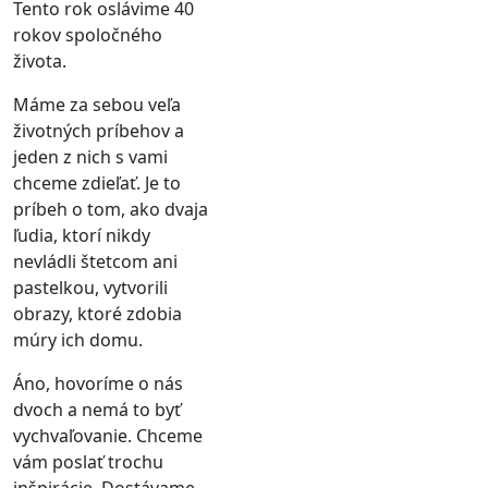
Tento rok oslávime 40
rokov spoločného
života.
Máme za sebou veľa
životných príbehov a
jeden z nich s vami
chceme zdieľať. Je to
príbeh o tom, ako dvaja
ľudia, ktorí nikdy
nevládli štetcom ani
pastelkou, vytvorili
obrazy, ktoré zdobia
múry ich domu.
Áno, hovoríme o nás
dvoch a nemá to byť
vychvaľovanie. Chceme
vám poslať trochu
inšpirácie. Dostávame