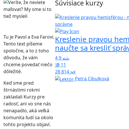
Súvisiace kurzy
Tu je Pavol a Eva Farovi.
Kreslenie pravou hem
Tento text píšeme
naučte sa kresliť spr
spoločne, a to z toho
dôvodu, že vám
4,9
chceme povedať niečo
11
dôležité.
28 814x
Petra Cibulková
Keď sme pred
štrnástimi rokmi
zakladali Kurzy pre
radosť, ani vo sne nás
nenapadlo, aká veľká
komunita ľudí sa okolo
tohto projektu objaví.