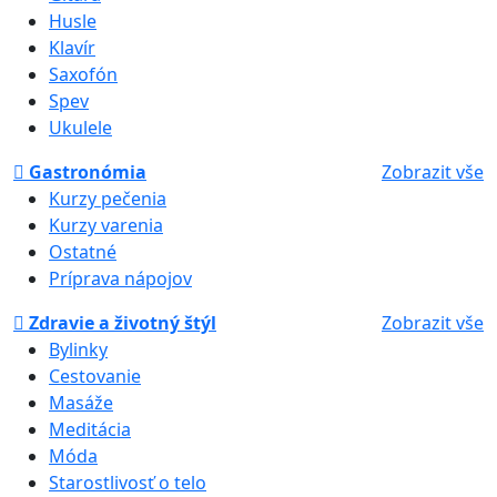
Husle
Klavír
Saxofón
Spev
Ukulele
Gastronómia
Zobrazit vše
Kurzy pečenia
Kurzy varenia
Ostatné
Príprava nápojov
Zdravie a životný štýl
Zobrazit vše
Bylinky
Cestovanie
Masáže
Meditácia
Móda
Starostlivosť o telo