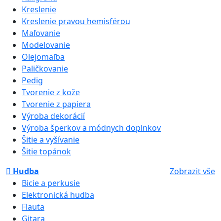
Kreslenie
Kreslenie pravou hemisférou
Maľovanie
Modelovanie
Olejomaľba
Paličkovanie
Pedig
Tvorenie z kože
Tvorenie z papiera
Výroba dekorácií
Výroba šperkov a módnych doplnkov
Šitie a vyšívanie
Šitie topánok
Hudba
Zobrazit vše
Bicie a perkusie
Elektronická hudba
Flauta
Gitara