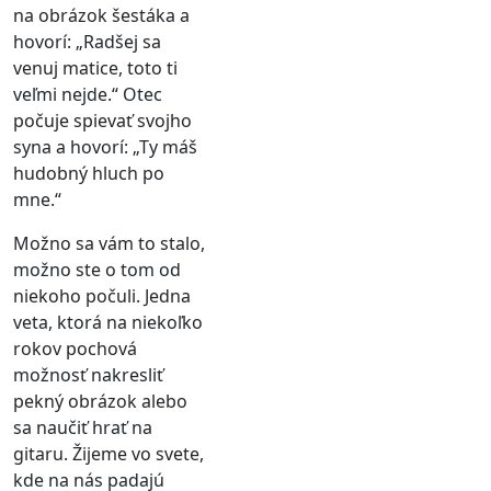
na obrázok šestáka a
hovorí: „Radšej sa
venuj matice, toto ti
veľmi nejde.“ Otec
počuje spievať svojho
syna a hovorí: „Ty máš
hudobný hluch po
mne.“
Možno sa vám to stalo,
možno ste o tom od
niekoho počuli. Jedna
veta, ktorá na niekoľko
rokov pochová
možnosť nakresliť
pekný obrázok alebo
sa naučiť hrať na
gitaru. Žijeme vo svete,
kde na nás padajú