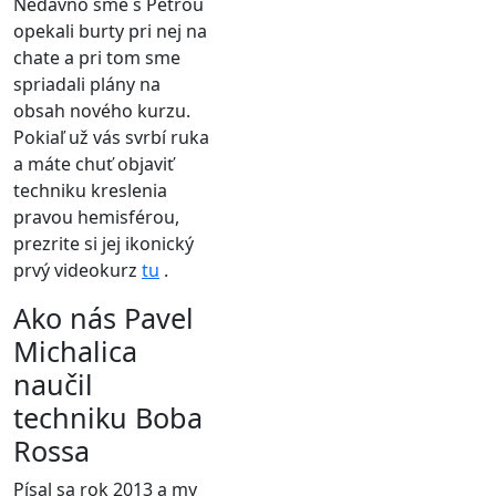
Nedávno sme s Petrou
opekali burty pri nej na
chate a pri tom sme
spriadali plány na
obsah nového kurzu.
Pokiaľ už vás svrbí ruka
a máte chuť objaviť
techniku kreslenia
pravou hemisférou,
prezrite si jej ikonický
prvý videokurz
tu
.
Ako nás Pavel
Michalica
naučil
techniku Boba
Rossa
Písal sa rok 2013 a my