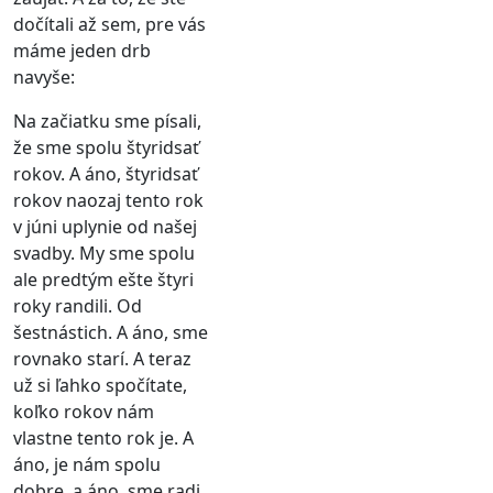
dočítali až sem, pre vás
máme jeden drb
navyše:
Na začiatku sme písali,
že sme spolu štyridsať
rokov. A áno, štyridsať
rokov naozaj tento rok
v júni uplynie od našej
svadby. My sme spolu
ale predtým ešte štyri
roky randili. Od
šestnástich. A áno, sme
rovnako starí. A teraz
už si ľahko spočítate,
koľko rokov nám
vlastne tento rok je. A
áno, je nám spolu
dobre, a áno, sme radi,