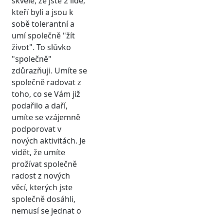
skvělé, že jste 2 lidé,
kteří byli a jsou k
sobě tolerantní a
umí společně "žít
život". To slůvko
"společně"
zdůrazňuji. Umíte se
společně radovat z
toho, co se Vám již
podařilo a daří,
umíte se vzájemně
podporovat v
nových aktivitách. Je
vidět, že umíte
prožívat společně
radost z nových
věcí, kterých jste
společně dosáhli,
nemusí se jednat o