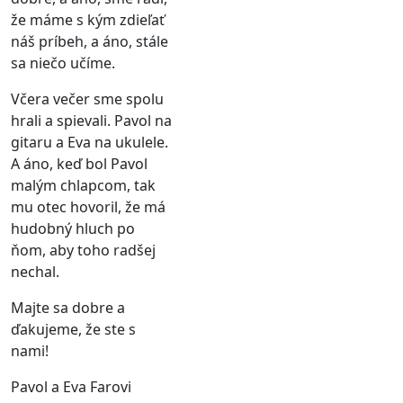
že máme s kým zdieľať
náš príbeh, a áno, stále
sa niečo učíme.
Včera večer sme spolu
hrali a spievali. Pavol na
gitaru a Eva na ukulele.
A áno, keď bol Pavol
malým chlapcom, tak
mu otec hovoril, že má
hudobný hluch po
ňom, aby toho radšej
nechal.
Majte sa dobre a
ďakujeme, že ste s
nami!
Pavol a Eva Farovi