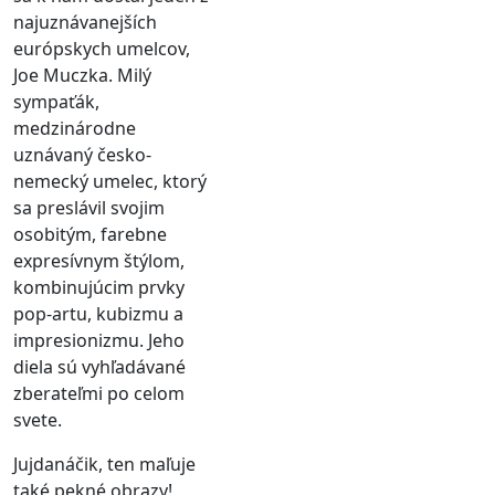
najuznávanejších
európskych umelcov,
Joe Muczka. Milý
sympaťák,
medzinárodne
uznávaný česko-
nemecký umelec, ktorý
sa preslávil svojim
osobitým, farebne
expresívnym štýlom,
kombinujúcim prvky
pop-artu, kubizmu a
impresionizmu. Jeho
diela sú vyhľadávané
zberateľmi po celom
svete.
Jujdanáčik, ten maľuje
také pekné obrazy!