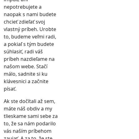
nepotrebujete a
naopak s nami budete
chcieť zdieľať svoj
vlastný príbeh. Urobte
to, budeme veľmi radi,
a pokiaľ s tým budete
súhlasiť, radi váš
príbeh nazdieľame na
našom webe. Stačí
málo, sadnite si ku
klávesnici a začnite
písať.
Ak ste dočítali až sem,
máte náš obdiv a my
tlieskame sami sebe za
to, že sa nám podarilo
vás naším príbehom
zaujať. A za to, že ste