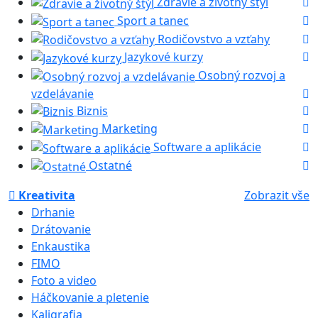
Zdravie a životný štýl
Sport a tanec
Rodičovstvo a vzťahy
Jazykové kurzy
Osobný rozvoj a
vzdelávanie
Biznis
Marketing
Software a aplikácie
Ostatné
Kreativita
Zobrazit vše
Drhanie
Drátovanie
Enkaustika
FIMO
Foto a video
Háčkovanie a pletenie
Kaligrafia