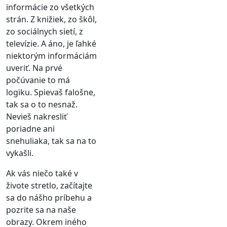
informácie zo všetkých
strán. Z knižiek, zo škôl,
zo sociálnych sietí, z
televízie. A áno, je ľahké
niektorým informáciám
uveriť. Na prvé
počúvanie to má
logiku. Spievaš falošne,
tak sa o to nesnaž.
Nevieš nakresliť
poriadne ani
snehuliaka, tak sa na to
vykašli.
Ak vás niečo také v
živote stretlo, začítajte
sa do nášho príbehu a
pozrite sa na naše
obrazy. Okrem iného