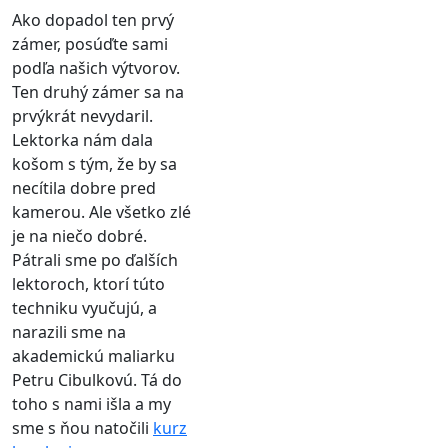
Ako dopadol ten prvý
zámer, posúďte sami
podľa našich výtvorov.
Ten druhý zámer sa na
prvýkrát nevydaril.
Lektorka nám dala
košom s tým, že by sa
necítila dobre pred
kamerou. Ale všetko zlé
je na niečo dobré.
Pátrali sme po ďalších
lektoroch, ktorí túto
techniku vyučujú, a
narazili sme na
akademickú maliarku
Petru Cibulkovú. Tá do
toho s nami išla a my
sme s ňou natočili
kurz