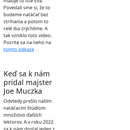
maľuje to isté Eva.
Povedali sme si, že to
budeme natáčať bez
strihania a potom to
celé iba zrýchlime. A
tak vzniklo toto video.
Pozrite sa na neho na
tomto odkaze
.
Keď sa k nám
pridal majster
Joe Muczka
Odvtedy prešlo naším
natáčacím štúdiom
množstvo ďalších
lektorov. A v roku 2022
sa k nám dostal jeden z