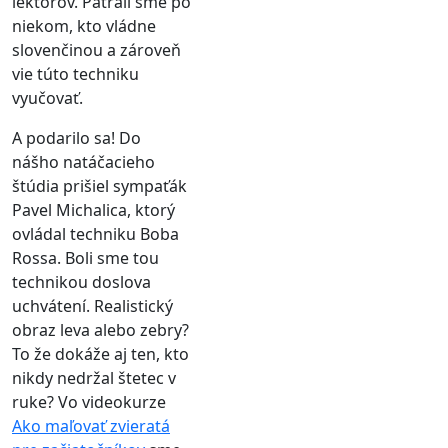
lektorov. Pátrali sme po
niekom, kto vládne
slovenčinou a zároveň
vie túto techniku
vyučovať.
A podarilo sa! Do
nášho natáčacieho
štúdia prišiel sympaťák
Pavel Michalica, ktorý
ovládal techniku Boba
Rossa. Boli sme tou
technikou doslova
uchvátení. Realistický
obraz leva alebo zebry?
To že dokáže aj ten, kto
nikdy nedržal štetec v
ruke? Vo videokurze
Ako maľovať zvieratá