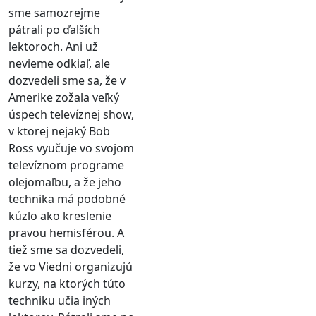
sme samozrejme
pátrali po ďalších
lektoroch. Ani už
nevieme odkiaľ, ale
dozvedeli sme sa, že v
Amerike zožala veľký
úspech televíznej show,
v ktorej nejaký Bob
Ross vyučuje vo svojom
televíznom programe
olejomaľbu, a že jeho
technika má podobné
kúzlo ako kreslenie
pravou hemisférou. A
tiež sme sa dozvedeli,
že vo Viedni organizujú
kurzy, na ktorých túto
techniku učia iných