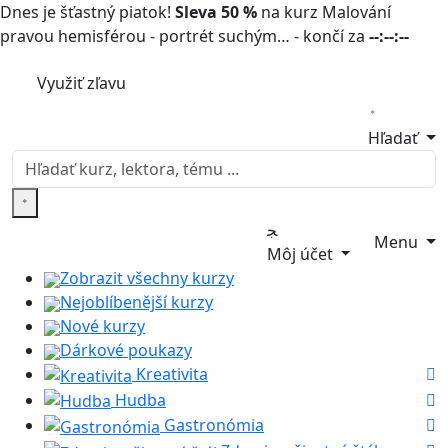
Dnes je šťastný piatok!
Sleva 50 %
na kurz Malování
pravou hemisférou - portrét suchým… - končí za
--:--:--
Využiť zľavu
Hľadať
Menu
Môj účet
Zobrazit všechny kurzy
Nejoblíbenější kurzy
Nové kurzy
Dárkové poukazy
Kreativita
Hudba
Gastronómia