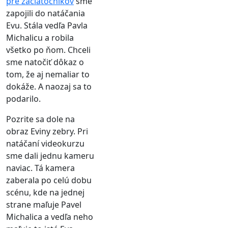
pre začiatočníkov
sme
zapojili do natáčania
Evu. Stála vedľa Pavla
Michalicu a robila
všetko po ňom. Chceli
sme natočiť dôkaz o
tom, že aj nemaliar to
dokáže. A naozaj sa to
podarilo.
Pozrite sa dole na
obraz Eviny zebry. Pri
natáčaní videokurzu
sme dali jednu kameru
naviac. Tá kamera
zaberala po celú dobu
scénu, kde na jednej
strane maľuje Pavel
Michalica a vedľa neho