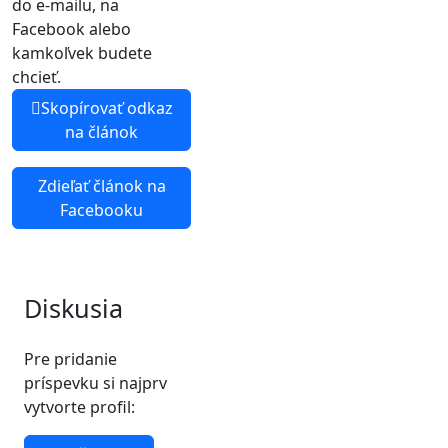
do e-mailu, na
Facebook alebo
kamkoľvek budete
chcieť.
Skopírovať odkaz
na článok
Zdieľať článok na
Facebooku
Diskusia
Pre pridanie
príspevku si najprv
vytvorte profil: