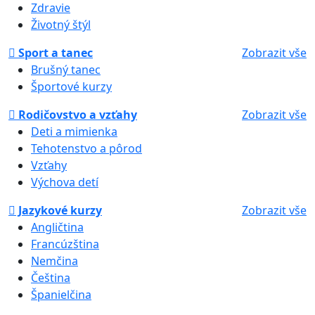
Zdravie
Životný štýl
Sport a tanec
Zobrazit vše
Brušný tanec
Športové kurzy
Rodičovstvo a vzťahy
Zobrazit vše
Deti a mimienka
Tehotenstvo a pôrod
Vzťahy
Výchova detí
Jazykové kurzy
Zobrazit vše
Angličtina
Francúzština
Nemčina
Čeština
Španielčina