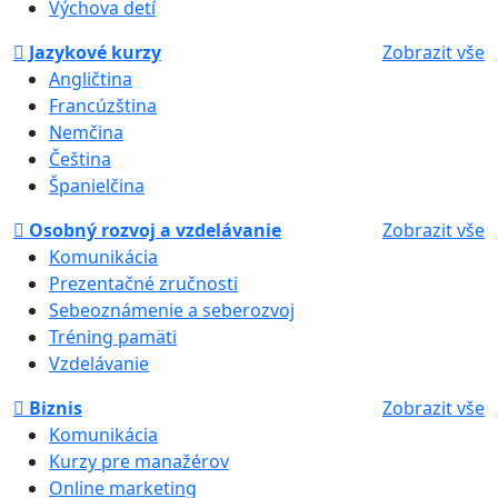
Výchova detí
Jazykové kurzy
Zobrazit vše
Angličtina
Francúzština
Nemčina
Čeština
Španielčina
Osobný rozvoj a vzdelávanie
Zobrazit vše
Komunikácia
Prezentačné zručnosti
Sebeoznámenie a seberozvoj
Tréning pamäti
Vzdelávanie
Biznis
Zobrazit vše
Komunikácia
Kurzy pre manažérov
Online marketing