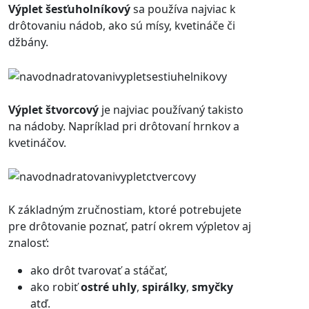
Výplet šesťuholníkový
sa používa najviac k
drôtovaniu nádob, ako sú mísy, kvetináče či
džbány.
Výplet štvorcový
je najviac používaný takisto
na nádoby. Napríklad pri drôtovaní hrnkov a
kvetináčov.
K základným zručnostiam, ktoré potrebujete
pre drôtovanie poznať, patrí okrem výpletov aj
znalosť:
ako drôt tvarovať a stáčať,
ako robiť
ostré uhly
,
spirálky
,
smyčky
atď.