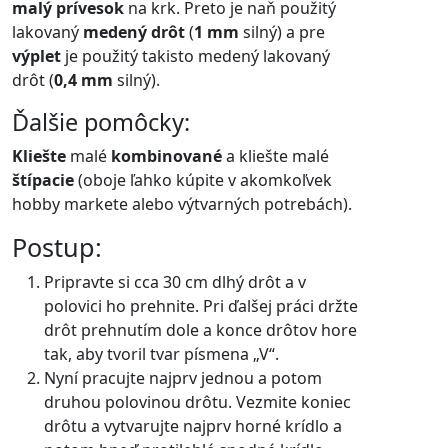
malý prívesok
na krk. Preto je naň použitý
lakovaný
medený drôt
(
1 mm
silný) a
pre
výplet
je použitý takisto medený lakovaný
drôt (
0,4 mm
silný).
Ďalšie pomôcky:
Kliešte
malé
kombinované
a kliešte malé
štípacie
(oboje ľahko kúpite v akomkoľvek
hobby markete alebo výtvarných potrebách).
Postup:
Pripravte si cca 30 cm dlhý drôt a v
polovici ho prehnite. Pri ďalšej práci držte
drôt prehnutím dole a konce drôtov hore
tak, aby tvoril tvar písmena „V“.
Nyní pracujte najprv jednou a potom
druhou polovinou drôtu. Vezmite koniec
drôtu a vytvarujte najprv horné krídlo a