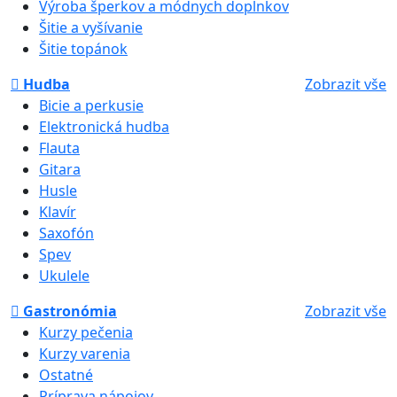
Výroba šperkov a módnych doplnkov
Šitie a vyšívanie
Šitie topánok
Hudba
Zobrazit vše
Bicie a perkusie
Elektronická hudba
Flauta
Gitara
Husle
Klavír
Saxofón
Spev
Ukulele
Gastronómia
Zobrazit vše
Kurzy pečenia
Kurzy varenia
Ostatné
Príprava nápojov