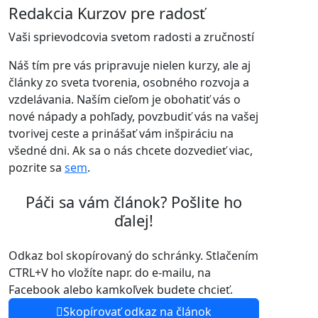
Redakcia Kurzov pre radosť
Vaši sprievodcovia svetom radosti a zručností
Náš tím pre vás pripravuje nielen kurzy, ale aj
články zo sveta tvorenia, osobného rozvoja a
vzdelávania. Naším cieľom je obohatiť vás o
nové nápady a pohľady, povzbudiť vás na vašej
tvorivej ceste a prinášať vám inšpiráciu na
všedné dni. Ak sa o nás chcete dozvedieť viac,
pozrite sa
sem
.
Páči sa vám článok? Pošlite ho
ďalej!
Odkaz bol skopírovaný do schránky. Stlačením
CTRL+V ho vložíte napr. do e-mailu, na
Facebook alebo kamkoľvek budete chcieť.
Skopírovať odkaz na článok