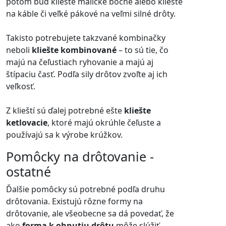
potom buď kliešte maličké bočné alebo kliešte
na káble či veľké pákové na veľmi silné drôty.
Takisto potrebujete takzvané kombinačky
neboli
kliešte kombinované
– to sú tie, čo
majú na čeľustiach ryhovanie a majú aj
štípaciu časť. Podľa sily drôtov zvoľte aj ich
veľkosť.
Z klieští sú ďalej potrebné ešte
kliešte
ketlovacie
, ktoré majú okrúhle čeľuste a
používajú sa k výrobe krúžkov.
Pomôcky na drôtovanie -
ostatné
Ďalšie pomôcky sú potrebné podľa druhu
drôtovania. Existujú rôzne formy na
drôtovanie, ale všeobecne sa dá povedať, že
ako
forma k ohnutiu drôtu
môže slúžiť