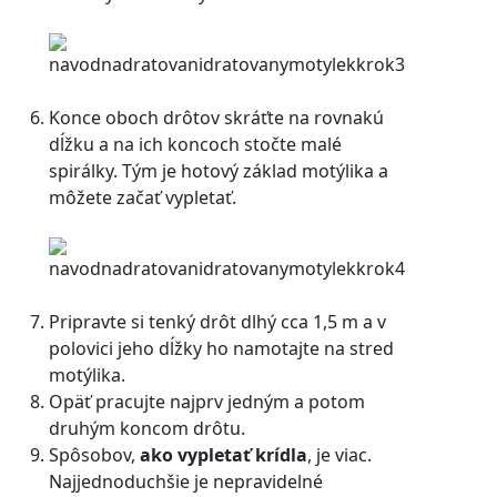
Konce oboch drôtov skráťte na rovnakú
dĺžku a na ich koncoch stočte malé
spirálky. Tým je hotový základ motýlika a
môžete začať vypletať.
Pripravte si tenký drôt dlhý cca 1,5 m a v
polovici jeho dĺžky ho namotajte na stred
motýlika.
Opäť pracujte najprv jedným a potom
druhým koncom drôtu.
Spôsobov,
ako vypletať krídla
, je viac.
Najjednoduchšie je nepravidelné