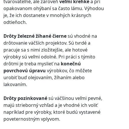
tvarovateľné, ale zároveň
veľmi krehké
a pri
opakovanom ohýbaní sa často lámu. Výhodou
je, že ich dostanete v mnohých krásnych
odtieňoch.
Drôty železné
žíhané čierne
sú vhodné na
drôtovanie väčších projektov. Sú tvrdé a
pracuje sa s nimi zložitejšie, ale hotové
výrobky sú veľmi odolné. Pri práci s týmito
drôtmi je treba myslieť na
konečnú
povrchovú úpravu
výrobkov, čo môžete
urobiť buď olejovaním, žíhaním alebo
lakovaním.
Drôty pozinkované
sú väčšinou veľmi pevné,
majú strieborný vzhľad a je vhodné ich voliť
napríklad pre výrobky, ktoré budú vystavené
poveternostným vplyvom.