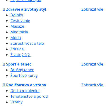
Zdravie a životný štýl
Zobrazit vše
Bylinky
Cestovanie
Masáže
Meditácia
Móda
Starostlivosť o telo
Zdravie
Životný štýl
Sport a tanec
Zobrazit vše
Brušný tanec
Športové kurzy
Rodičovstvo a vzťahy
Zobrazit vše
Deti a mimienka
Tehotenstvo a pôrod
Vzťahy