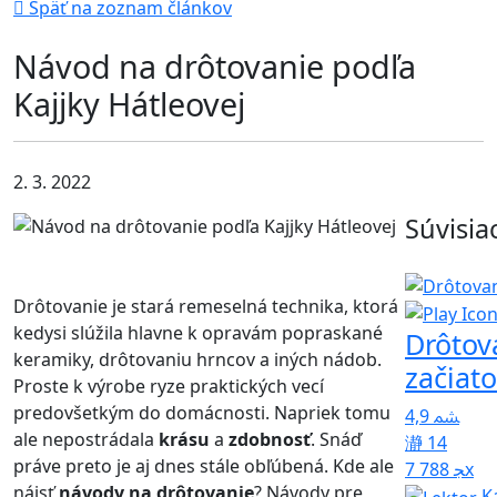
Späť na zoznam článkov
Návod na drôtovanie podľa
Kajjky Hátleovej
2. 3. 2022
Súvisia
Drôtovanie je stará remeselná technika, ktorá
kedysi slúžila hlavne k opravám popraskané
Drôtov
keramiky, drôtovaniu hrncov a iných nádob.
začiat
Proste k výrobe ryze praktických vecí
predovšetkým do domácnosti. Napriek tomu
4,9
ale nepostrádala
krásu
a
zdobnosť
. Snáď
14
práve preto je aj dnes stále obľúbená. Kde ale
7 788x
nájsť
návody na drôtovanie
? Návody pre
K