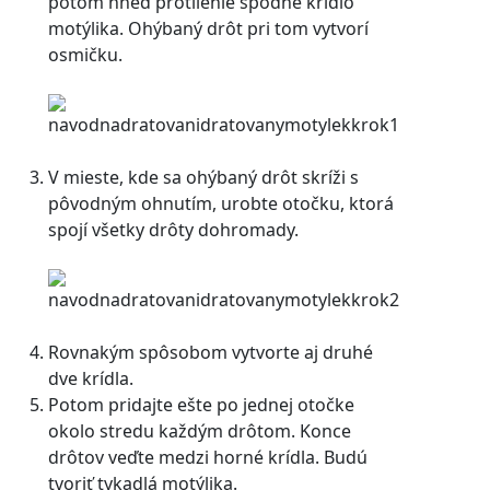
potom hneď protilehlé spodné krídlo
motýlika. Ohýbaný drôt pri tom vytvorí
osmičku.
V mieste, kde sa ohýbaný drôt skríži s
pôvodným ohnutím, urobte otočku, ktorá
spojí všetky drôty dohromady.
Rovnakým spôsobom vytvorte aj druhé
dve krídla.
Potom pridajte ešte po jednej otočke
okolo stredu každým drôtom. Konce
drôtov veďte medzi horné krídla. Budú
tvoriť tykadlá motýlika.