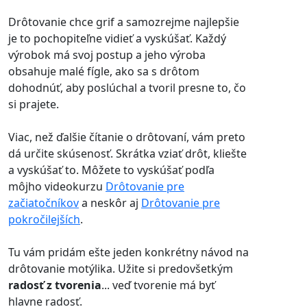
Drôtovanie chce grif a samozrejme najlepšie
je to pochopiteľne vidieť a vyskúšať. Každý
výrobok má svoj postup a jeho výroba
obsahuje malé fígle, ako sa s drôtom
dohodnúť, aby poslúchal a tvoril presne to, čo
si prajete.
Viac, než ďalšie čítanie o drôtovaní, vám preto
dá určite skúsenosť. Skrátka vziať drôt, kliešte
a vyskúšať to. Môžete to vyskúšať podľa
môjho videokurzu
Drôtovanie pre
začiatočníkov
a neskôr aj
Drôtovanie pre
pokročilejších
.
Tu vám pridám ešte jeden konkrétny návod na
drôtovanie motýlika. Užite si predovšetkým
radosť z tvorenia
... veď tvorenie má byť
hlavne radosť.