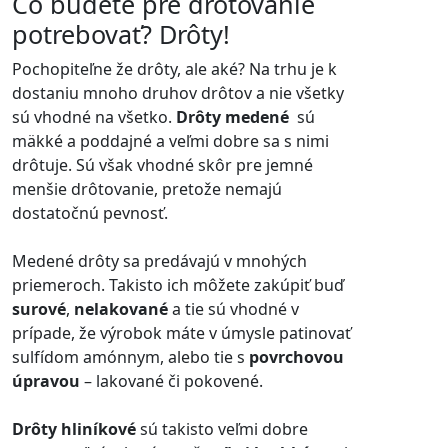
Čo budete pre drôtovanie
potrebovať? Drôty!
Pochopiteľne že drôty, ale aké? Na trhu je k
dostaniu mnoho druhov drôtov a nie všetky
sú vhodné na všetko.
Drôty medené
sú
mäkké a poddajné a veľmi dobre sa s nimi
drôtuje. Sú však vhodné skôr pre jemné
menšie drôtovanie, pretože nemajú
dostatočnú pevnosť.
Medené drôty sa predávajú v mnohých
priemeroch. Takisto ich môžete zakúpiť buď
surové
,
nelakované
a tie sú vhodné v
prípade, že výrobok máte v úmysle patinovať
sulfídom amónnym, alebo tie s
povrchovou
úpravou
– lakované či pokovené.
Drôty hliníkové
sú takisto veľmi dobre