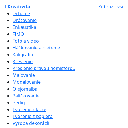
Kreativita
Zobrazit vše
Drhanie
Drátovanie
Enkaustika
FIMO
Foto a video
Háčkovanie a pletenie
Kaligrafia
Kreslenie
Kreslenie pravou hemisférou
Maľovanie
Modelovanie
Olejomaľba
Paličkovanie
Pedig
Tvorenie z kože
Tvorenie z papiera
Výroba dekorácií