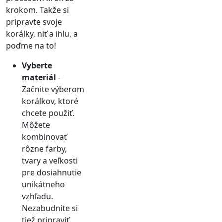
krokom. Takže si
pripravte svoje
korálky, niť a ihlu, a
poďme na to!
Vyberte
materiál
-
Začnite výberom
korálkov, ktoré
chcete použiť.
Môžete
kombinovať
rôzne farby,
tvary a veľkosti
pre dosiahnutie
unikátneho
vzhľadu.
Nezabudnite si
tiež pripraviť