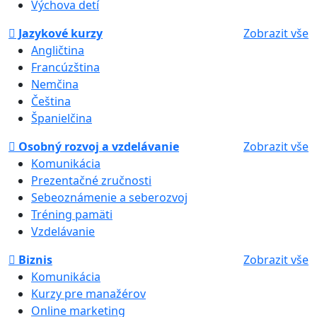
Výchova detí
Jazykové kurzy
Zobrazit vše
Angličtina
Francúzština
Nemčina
Čeština
Španielčina
Osobný rozvoj a vzdelávanie
Zobrazit vše
Komunikácia
Prezentačné zručnosti
Sebeoznámenie a seberozvoj
Tréning pamäti
Vzdelávanie
Biznis
Zobrazit vše
Komunikácia
Kurzy pre manažérov
Online marketing