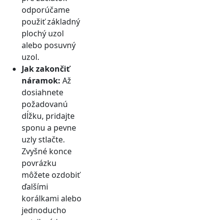
odporúčame
použiť základný
plochý uzol
alebo posuvný
uzol.
Jak zakončiť
náramok:
Až
dosiahnete
požadovanú
dĺžku, pridajte
sponu a pevne
uzly stlačte.
Zvyšné konce
povrázku
môžete ozdobiť
ďalšími
korálkami alebo
jednoducho