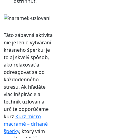
ostrihnúť.
Táto zábavná aktivita
nie je len o vytváraní
krásneho šperku; je
to aj skvelý spôsob,
ako relaxovať a
odreagovať sa od
každodenného
stresu. Ak hľadáte
viac inšpirácie a
techník uzlovania,
určite odporúčame
kurz
Kurz micro
macramé – drhané
šperky
, ktorý vám