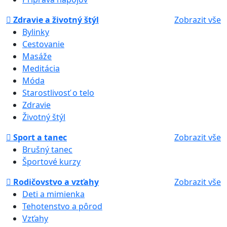
Zdravie a životný štýl
Zobrazit vše
Bylinky
Cestovanie
Masáže
Meditácia
Móda
Starostlivosť o telo
Zdravie
Životný štýl
Sport a tanec
Zobrazit vše
Brušný tanec
Športové kurzy
Rodičovstvo a vzťahy
Zobrazit vše
Deti a mimienka
Tehotenstvo a pôrod
Vzťahy