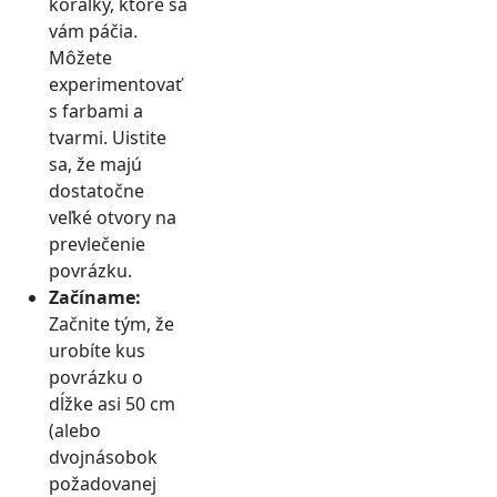
korálky, ktoré sa
vám páčia.
Môžete
experimentovať
s farbami a
tvarmi. Uistite
sa, že majú
dostatočne
veľké otvory na
prevlečenie
povrázku.
Začíname:
Začnite tým, že
urobíte kus
povrázku o
dĺžke asi 50 cm
(alebo
dvojnásobok
požadovanej