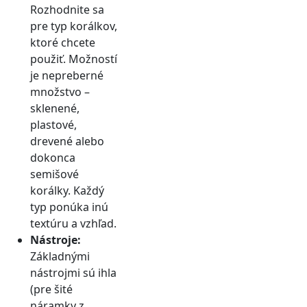
Rozhodnite sa
pre typ korálkov,
ktoré chcete
použiť. Možností
je nepreberné
množstvo –
sklenené,
plastové,
drevené alebo
dokonca
semišové
korálky. Každý
typ ponúka inú
textúru a vzhľad.
Nástroje:
Základnými
nástrojmi sú ihla
(pre šité
náramky z