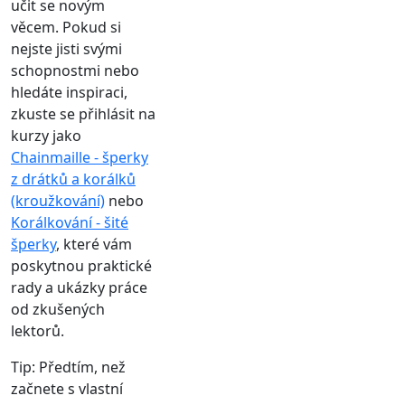
učit se novým
věcem. Pokud si
nejste jisti svými
schopnostmi nebo
hledáte inspiraci,
zkuste se přihlásit na
kurzy jako
Chainmaille - šperky
z drátků a korálků
(kroužkování)
nebo
Korálkování - šité
šperky
, které vám
poskytnou praktické
rady a ukázky práce
od zkušených
lektorů.
Tip: Předtím, než
začnete s vlastní