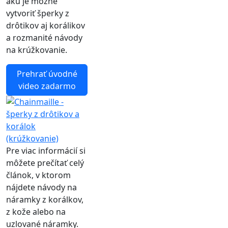
akú je možné
vytvoriť šperky z
drôtikov aj korálikov
a rozmanité návody
na krúžkovanie.
Prehrať úvodné
video zadarmo
Pre viac informácií si
môžete prečítať celý
článok, v ktorom
nájdete návody na
náramky z korálkov,
z kože alebo na
uzlované náramky.