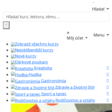
Hľadať
Menu
Môj účet
Zobrazit všechny kurzy
Nejoblíbenější kurzy
Nové kurzy
Dárkové poukazy
Kreativita
Hudba
Gastronómia
Zdravie a životný štýl
Sport a tanec
Rodičovstvo a vzťahy