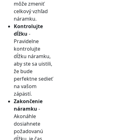
môže zmeniť
celkový vzhľad
náramku.
Kontrolujte
dĺžku
-
Pravidelne
kontrolujte
dĺžku náramku,
aby ste sa uistili,
že bude
perfektne sedieť
na vašom
zápästí.
Zakončenie
náramku
-
Akonáhle
dosiahnete
požadovanú
dĺžku, je čas