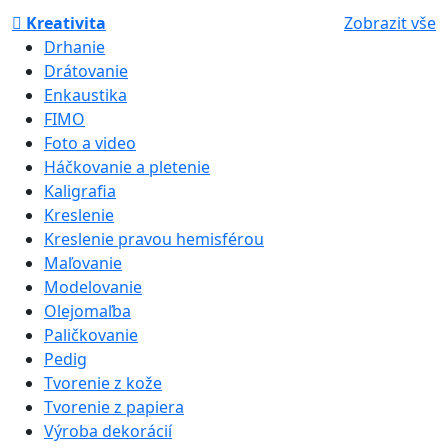
Kreativita
Zobrazit vše
Drhanie
Drátovanie
Enkaustika
FIMO
Foto a video
Háčkovanie a pletenie
Kaligrafia
Kreslenie
Kreslenie pravou hemisférou
Maľovanie
Modelovanie
Olejomaľba
Paličkovanie
Pedig
Tvorenie z kože
Tvorenie z papiera
Výroba dekorácií