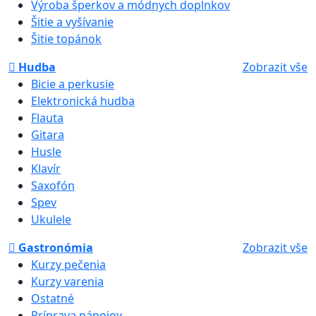
Výroba šperkov a módnych doplnkov
Šitie a vyšívanie
Šitie topánok
Hudba
Zobrazit vše
Bicie a perkusie
Elektronická hudba
Flauta
Gitara
Husle
Klavír
Saxofón
Spev
Ukulele
Gastronómia
Zobrazit vše
Kurzy pečenia
Kurzy varenia
Ostatné
Príprava nápojov