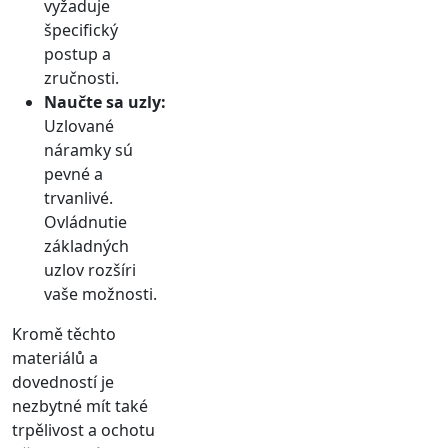
vyžaduje
špecifický
postup a
zručnosti.
Naučte sa uzly:
Uzlované
náramky sú
pevné a
trvanlivé.
Ovládnutie
základných
uzlov rozšíri
vaše možnosti.
Kromě těchto
materiálů a
dovedností je
nezbytné mít také
trpělivost a ochotu