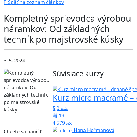
Späť na zoznam článkov
Kompletný sprievodca výrobou
náramkov: Od základných
techník po majstrovské kúsky
3. 5. 2024
Súvisiace kurzy
Kurz micro macramé – 
5,0
19
4 579x
Hana Heřmanová
Chcete sa naučiť