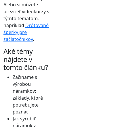
Alebo si môžete
prezrieť videokurzy s
týmto tématom,
napríklad
Drôtované
šperky pre
začiatočníkov
.
Aké témy
nájdete v
tomto článku?
Začíname s
výrobou
náramkov:
základy, ktoré
potrebujete
poznať
Jak vyrobiť
náramok z