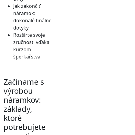
Jak zakončiť
náramok:
dokonalé finálne
dotyky
Rozšírte svoje
zručnosti vďaka
kurzom
šperkařstva
Začíname s
výrobou
náramkov:
základy,
ktoré
potrebujete