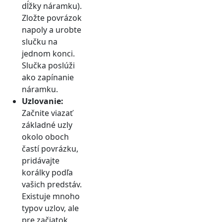
dĺžky náramku).
Zložte povrázok
napoly a urobte
slučku na
jednom konci.
Slučka poslúži
ako zapínanie
náramku.
Uzlovanie:
Začnite viazať
základné uzly
okolo oboch
častí povrázku,
pridávajte
korálky podľa
vašich predstáv.
Existuje mnoho
typov uzlov, ale
pre začiatok