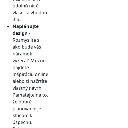
odolnú niť či
vlasec a vhodnú
ihlu.
Naplánujte
design
-
Rozmyslite si,
ako bude váš
náramok
vyzerať. Možno
nájdete
inšpiráciu online
alebo si načrtíte
vlastný návrh.
Pamätajte na to,
že dobré
plánovanie je
kľúčom k
úspechu.