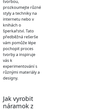
tvorbou,
prozkoumejte různé
styly a techniky na
internetu nebo v
knihách o
šperkařství. Tato
předběžná rešerše
vám pomůže lépe
pochopit proces
tvorby a inspiruje
vás k
experimentování s
různými materiály a
designy.
Jak vyrobit
náramok z