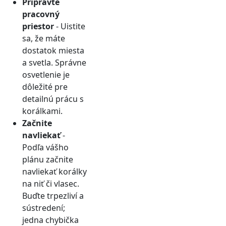
Pripravte
pracovný
priestor
- Uistite
sa, že máte
dostatok miesta
a svetla. Správne
osvetlenie je
dôležité pre
detailnú prácu s
korálkami.
Začnite
navliekať
-
Podľa vášho
plánu začnite
navliekať korálky
na niť či vlasec.
Buďte trpezliví a
sústredení;
jedna chybička