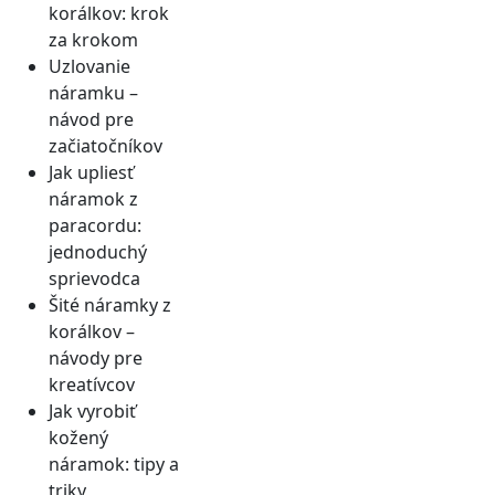
korálkov: krok
za krokom
Uzlovanie
náramku –
návod pre
začiatočníkov
Jak upliesť
náramok z
paracordu:
jednoduchý
sprievodca
Šité náramky z
korálkov –
návody pre
kreatívcov
Jak vyrobiť
kožený
náramok: tipy a
triky