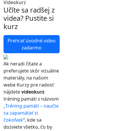
Videokurz
Učíte sa radšej z
videa? Pustite si
kurz
Prehrať úvodné video
zadarmo
Ak neradi čítate a
preferujete skôr vizuálne
materiály, na našom
webe Kurzy pre radosť
nájdete
videokurz
tréning pamäti s názvom
Tréning pamäti – naučte
„
sa zapamätať si
čokoľvek
“, kde sa
dozviete všetko, čo by