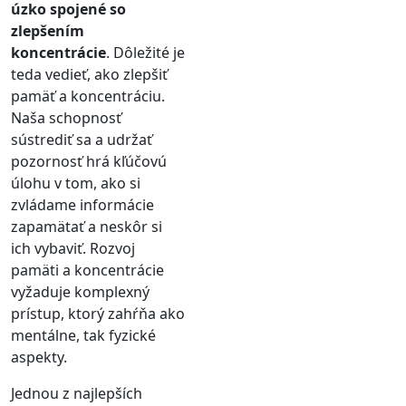
úzko spojené so
zlepšením
koncentrácie
. Dôležité je
teda vedieť, ako zlepšiť
pamäť a koncentráciu.
Naša schopnosť
sústrediť sa a udržať
pozornosť hrá kľúčovú
úlohu v tom, ako si
zvládame informácie
zapamätať a neskôr si
ich vybaviť. Rozvoj
pamäti a koncentrácie
vyžaduje komplexný
prístup, ktorý zahŕňa ako
mentálne, tak fyzické
aspekty.
Jednou z najlepších