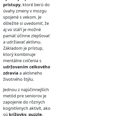
prístupy
, ktoré berú do
úvahy zmeny v mozgu
spojené s vekom. Je
dôležité si uvedomiť, že
aj vo stáří je možné
pamäť účinne zlepšovať
a udržiavať aktívnu.
Základom je prístup,
ktorý kombinuje
mentálne cvičenia s
udržovaním celkového
zdravia
a aktívneho
životného štýlu.
Jednou z najúčinnejších
metód pre seniorov je
zapojenie do rôznych
kognitívnych aktivít, ako
sú
krížovky, puzzle,