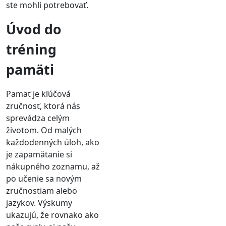
ste mohli potrebovať.
Úvod do
tréning
pamäti
Pamäť je kľúčová
zručnosť, ktorá nás
sprevádza celým
životom. Od malých
každodenných úloh, ako
je zapamätanie si
nákupného zoznamu, až
po učenie sa novým
zručnostiam alebo
jazykov. Výskumy
ukazujú, že rovnako ako