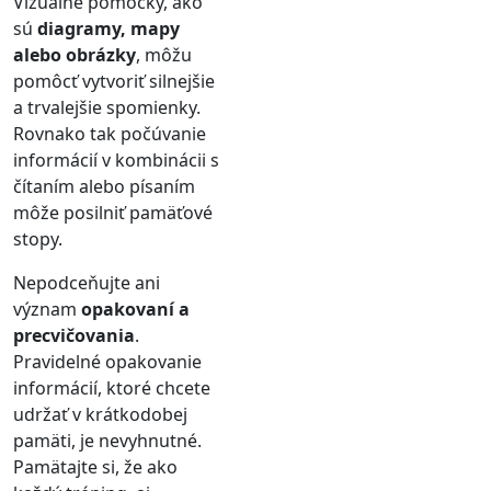
Vizuálne pomôcky, ako
sú
diagramy, mapy
alebo obrázky
, môžu
pomôcť vytvoriť silnejšie
a trvalejšie spomienky.
Rovnako tak počúvanie
informácií v kombinácii s
čítaním alebo písaním
môže posilniť pamäťové
stopy.
Nepodceňujte ani
význam
opakovaní a
precvičovania
.
Pravidelné opakovanie
informácií, ktoré chcete
udržať v krátkodobej
pamäti, je nevyhnutné.
Pamätajte si, že ako