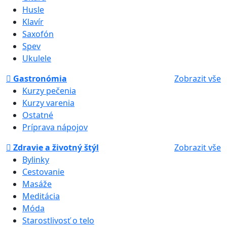
Husle
Klavír
Saxofón
Spev
Ukulele
Gastronómia
Zobrazit vše
Kurzy pečenia
Kurzy varenia
Ostatné
Príprava nápojov
Zdravie a životný štýl
Zobrazit vše
Bylinky
Cestovanie
Masáže
Meditácia
Móda
Starostlivosť o telo