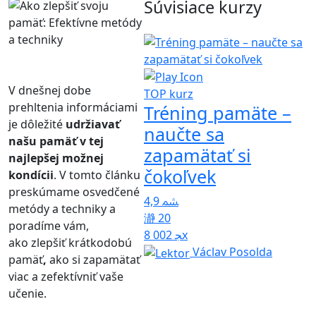
Súvisiace kurzy
V dnešnej dobe
TOP kurz
prehltenia informáciami
Tréning pamäte –
je dôležité
udržiavať
naučte sa
našu pamäť v tej
5
zapamätať si
najlepšej možnej
čokoľvek
kondícii
. V tomto článku
preskúmame osvedčené
4,9
metódy a techniky a
20
poradíme vám,
8 002x
ako zlepšiť krátkodobú
Václav Posolda
pamäť
,
ako si zapamätať
viac a zefektívniť vaše
učenie.