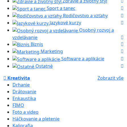
Zdravie a životný štýl
Sport a tanec
Rodičovstvo a vzťahy
Jazykové kurzy
Osobný rozvoj a
vzdelávanie
Biznis
Marketing
Software a aplikácie
Ostatné
Kreativita
Zobrazit vše
Drhanie
Drátovanie
Enkaustika
FIMO
Foto a video
Háčkovanie a pletenie
Kaligrafia