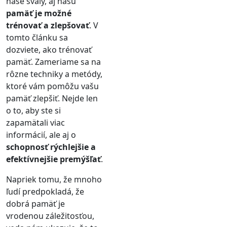
naše svaly, aj našu
pamäť je možné
trénovať a zlepšovať
. V
tomto článku sa
dozviete, ako trénovať
pamäť. Zameriame sa na
rôzne techniky a metódy,
ktoré vám pomôžu vašu
pamäť zlepšiť. Nejde len
o to, aby ste si
zapamätali viac
informácií, ale aj o
schopnosť rýchlejšie a
efektívnejšie premýšľať
.
Napriek tomu, že mnoho
ľudí predpokladá, že
dobrá pamäť je
vrodenou záležitosťou,