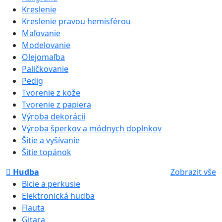
Kreslenie
Kreslenie pravou hemisférou
Maľovanie
Modelovanie
Olejomaľba
Paličkovanie
Pedig
Tvorenie z kože
Tvorenie z papiera
Výroba dekorácií
Výroba šperkov a módnych doplnkov
Šitie a vyšívanie
Šitie topánok
Hudba
Zobrazit vše
Bicie a perkusie
Elektronická hudba
Flauta
Gitara