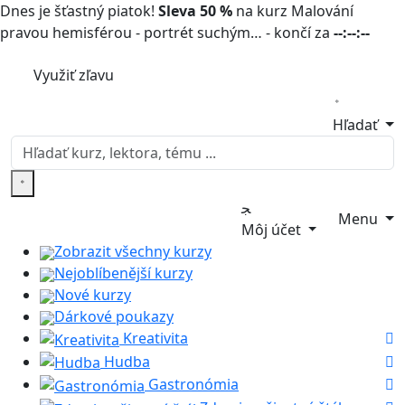
Dnes je šťastný piatok!
Sleva 50 %
na kurz Malování
pravou hemisférou - portrét suchým… - končí za
--:--:--
Využiť zľavu
Hľadať
Menu
Môj účet
Zobrazit všechny kurzy
Nejoblíbenější kurzy
Nové kurzy
Dárkové poukazy
Kreativita
Hudba
Gastronómia