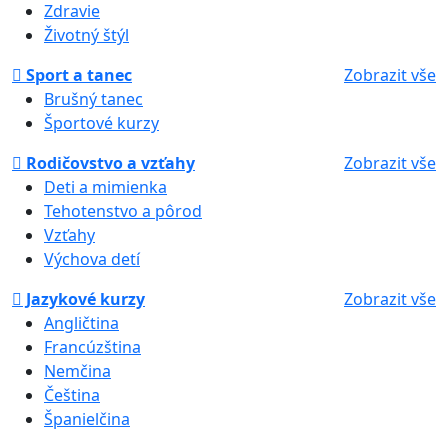
Zdravie
Životný štýl
Sport a tanec
Zobrazit vše
Brušný tanec
Športové kurzy
Rodičovstvo a vzťahy
Zobrazit vše
Deti a mimienka
Tehotenstvo a pôrod
Vzťahy
Výchova detí
Jazykové kurzy
Zobrazit vše
Angličtina
Francúzština
Nemčina
Čeština
Španielčina