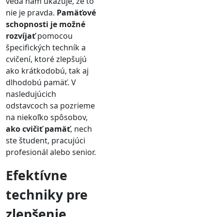
veda nám ukazuje, že to
nie je pravda.
Pamäťové
schopnosti je možné
rozvíjať
pomocou
špecifických techník a
cvičení, ktoré zlepšujú
ako krátkodobú, tak aj
dlhodobú pamäť. V
nasledujúcich
odstavcoch sa pozrieme
na niekoľko spôsobov,
ako cvičiť pamäť
, nech
ste študent, pracujúci
profesionál alebo senior.
Efektívne
techniky pre
zlepšenie