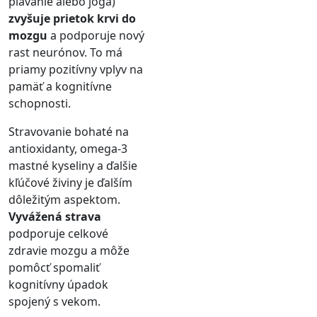
plávanie alebo jóga)
zvyšuje prietok krvi do
mozgu
a podporuje nový
rast neurónov. To má
priamy pozitívny vplyv na
pamäť a kognitívne
schopnosti.
Stravovanie bohaté na
antioxidanty, omega-3
mastné kyseliny a ďalšie
kľúčové živiny je ďalším
dôležitým aspektom.
Vyvážená strava
podporuje celkové
zdravie mozgu a môže
pomôcť spomaliť
kognitívny úpadok
spojený s vekom.