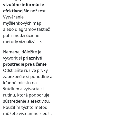
vizuálne informácie
efektívnejšie
než text.
Vytváranie
myšlienkových máp
alebo diagramov taktiež
patrí medzi účinné
metódy vizualizácie.
Nemenej dôležité je
vytvoriť si
priaznivé
prostredie pre učenie
.
Odstráňte rušivé prvky,
zabezpečte si pohodlné a
kľudné miesto na
štúdium a vytvorte si
rutinu, ktorá podporuje
sústredenie a efektivitu.
Použitím týchto metód
môžete významne zlepšiť