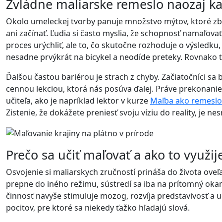
Zvládne maliarske remeslo naozaj k
Okolo umeleckej tvorby panuje množstvo mýtov, ktoré zb
ani začínať. Ľudia si často myslia, že schopnosť namaľovať
proces urýchliť, ale to, čo skutočne rozhoduje o výsledku,
nesadne prvýkrát na bicykel a neodíde preteky. Rovnako t
Ďalšou častou bariérou je strach z chyby. Začiatočníci sa 
cennou lekciou, ktorá nás posúva ďalej. Práve prekonanie
učiteľa, ako je napríklad lektor v kurze
Maľba ako remeslo
Zistenie, že dokážete preniesť svoju víziu do reality, je 
Prečo sa učiť maľovať a ako to využij
Osvojenie si maliarskych zručností prináša do života oveľ
prepne do iného režimu, sústredí sa iba na prítomný okam
činnosť navyše stimuluje mozog, rozvíja predstavivosť a u
pocitov, pre ktoré sa niekedy ťažko hľadajú slová.