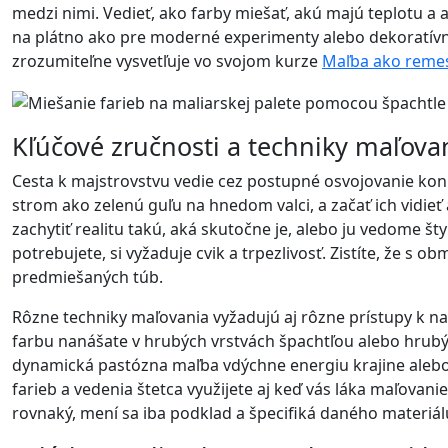
medzi nimi. Vedieť, ako farby miešať, akú majú teplotu a a
na plátno ako pre moderné experimenty alebo dekoratívne t
zrozumiteľne vysvetľuje vo svojom kurze
Maľba ako reme
Kľúčové zručnosti a techniky maľova
Cesta k majstrovstvu vedie cez postupné osvojovanie kon
strom ako zelenú guľu na hnedom valci, a začať ich vidieť
zachytiť realitu takú, aká skutočne je, alebo ju vedome š
potrebujete, si vyžaduje cvik a trpezlivosť. Zistíte, že 
predmiešaných túb.
Rôzne techniky maľovania vyžadujú aj rôzne prístupy k na
farbu nanášate v hrubých vrstvách špachtľou alebo hrubým
dynamická pastózna maľba vdýchne energiu krajine alebo ab
farieb a vedenia štetca využijete aj keď vás láka maľova
rovnaký, mení sa iba podklad a špecifiká daného materiál