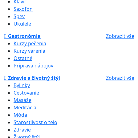
Klavír
Saxofón
Spev
Ukulele
Gastronómia
Zobrazit vše
Kurzy pečenia
Kurzy varenia
Ostatné
Príprava nápojov
Zdravie a životný štýl
Zobrazit vše
Bylinky
Cestovanie
Masáže
Meditácia
Móda
Starostlivosť o telo
Zdravie
Životný štýl