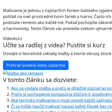
Maľovanie je jednou z najstarších foriem ľudského vyjadren
pohľad na svet prostredníctvom farieb a tvarov. Často ic
podstate remeslo ako každé iné. Pokiaľ pochopíte zákonit
a harmonicky. Tento článok vás prevedie svetom výtvarné
Videokurz
Učíte sa radšej z videa? Pustite si kurz
Osvojte si teoretické základy maľby a tvorte obrazy, ktoré
Prehrať úvodné video zadarmo
V tomto článku sa dozviete:
Ako sa vyvíjala maľba a prečo je dôležité poznať jej k
Prečo je pochopenie kompozície kľúčom k úspešném
Aké techniky maľovania si musí osvojiť každý začínaj
Či sa môže naučiť maľovať naozaj každý človek bez ro