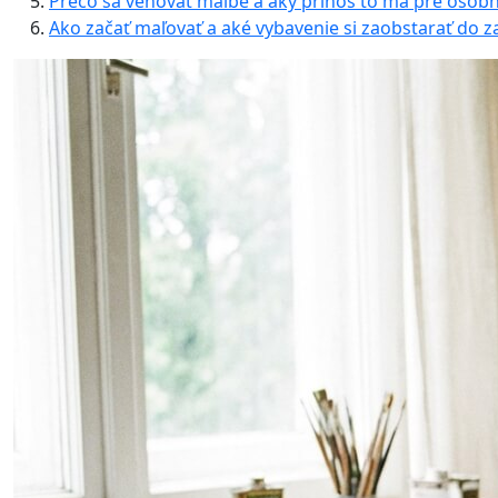
Prečo sa venovať maľbe a aký prínos to má pre osobn
Ako začať maľovať a aké vybavenie si zaobstarať do z