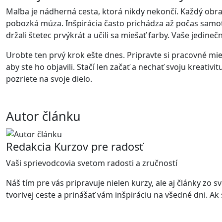
Maľba je nádherná cesta, ktorá nikdy nekončí. Každý obra
pobozká múza. Inšpirácia často prichádza až počas samotne
držali štetec prvýkrát a učili sa miešať farby. Vaše jedineč
Urobte ten prvý krok ešte dnes. Pripravte si pracovné mie
aby ste ho objavili. Stačí len začať a nechať svoju kreati
pozriete na svoje dielo.
Autor článku
Redakcia Kurzov pre radosť
Vaši sprievodcovia svetom radosti a zručností
Náš tím pre vás pripravuje nielen kurzy, ale aj články zo
tvorivej ceste a prinášať vám inšpiráciu na všedné dni. Ak