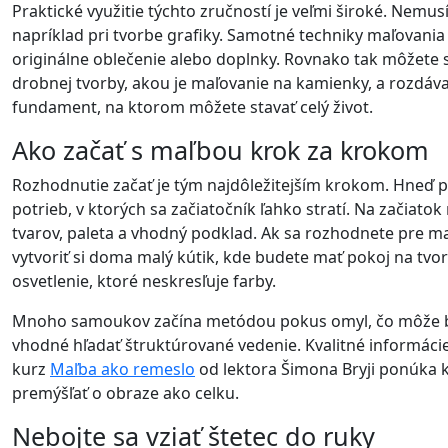
Praktické využitie týchto zručností je veľmi široké. Nemus
napríklad pri tvorbe grafiky. Samotné techniky maľovania
originálne oblečenie alebo doplnky. Rovnako tak môžete sv
drobnej tvorby, akou je maľovanie na kamienky, a rozdáv
fundament, na ktorom môžete stavať celý život.
Ako začať s maľbou krok za krokom
Rozhodnutie začať je tým najdôležitejším krokom. Hneď p
potrieb, v ktorých sa začiatočník ľahko stratí. Na začiato
tvarov, paleta a vhodný podklad. Ak sa rozhodnete pre ma
vytvoriť si doma malý kútik, kde budete mať pokoj na tvo
osvetlenie, ktoré neskresľuje farby.
Mnoho samoukov začína metódou pokus omyl, čo môže byť z
vhodné hľadať štruktúrované vedenie. Kvalitné informácie
kurz
Maľba ako remeslo
od lektora Šimona Bryji ponúka 
premýšľať o obraze ako celku.
Nebojte sa vziať štetec do ruky