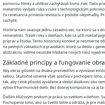
pomocou hlinky a uhlíkov zachytávali lovnú zver. Tieto p
maliarstvo vyvíjalo ruka v ruke s technologickým pokroko
čo renesancia priniesla revolúciu v podobe olejomaľby. 
zachytiť.
História nám ukazuje jednu zásadnú vec, na ktorú sa v d
remeselníci. Trávili roky v dielňach, kde sa učili miešať
príprav a štúdia. Tento historický kontext je nesmierne d
na pevných základoch a pravidlách, ktoré sa dedia z gen
abstrakciu, vidíme neustále hľadanie nových ciest vyjadren
Základné princípy a fungovanie obr
Aby obraz pôsobil na diváka presvedčivo a vyvolával emóci
sebou. Skutočné umenie však spočíva v pochopení toho, ak
tak, aby celok pôsobil vyvážene a viedol divákovo oko ta
vytvoriť harmonické dielo. Bez dobrej kompozície sa aj t
Ďalším kľúčovým prvkom je práca so svetlom a tieňom. Sv
Pochopenie toho, ako sa svetlo láme a odráža, je pre malia