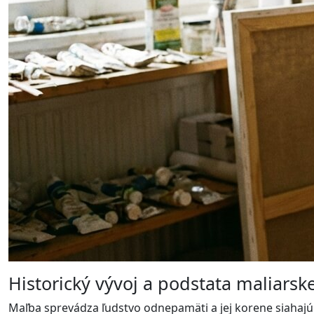
Historický vývoj a podstata maliars
Maľba sprevádza ľudstvo odnepamäti a jej korene siahajú 