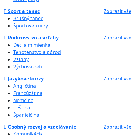
Sport a tanec
Zobrazit vše
Brušný tanec
Športové kurzy
Rodičovstvo a vzťahy
Zobrazit vše
Deti a mimienka
Tehotenstvo a pôrod
Vzťahy
Výchova detí
Jazykové kurzy
Zobrazit vše
Angličtina
Francúzština
Nemčina
Čeština
Španielčina
Osobný rozvoj a vzdelávanie
Zobrazit vše
Komunikácia