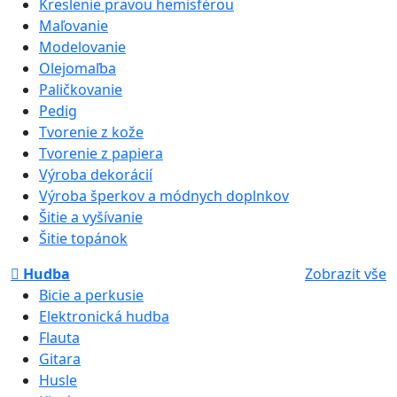
Kreslenie pravou hemisférou
Maľovanie
Modelovanie
Olejomaľba
Paličkovanie
Pedig
Tvorenie z kože
Tvorenie z papiera
Výroba dekorácií
Výroba šperkov a módnych doplnkov
Šitie a vyšívanie
Šitie topánok
Hudba
Zobrazit vše
Bicie a perkusie
Elektronická hudba
Flauta
Gitara
Husle