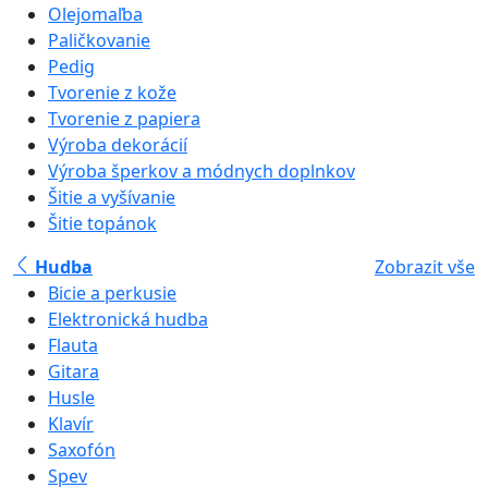
Olejomaľba
Paličkovanie
Pedig
Tvorenie z kože
Tvorenie z papiera
Výroba dekorácií
Výroba šperkov a módnych doplnkov
Šitie a vyšívanie
Šitie topánok
Hudba
Zobrazit vše
Bicie a perkusie
Elektronická hudba
Flauta
Gitara
Husle
Klavír
Saxofón
Spev