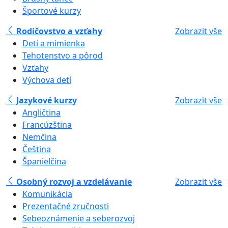
Športové kurzy
Rodičovstvo a vzťahy
Zobrazit vše
Deti a mimienka
Tehotenstvo a pôrod
Vzťahy
Výchova detí
Jazykové kurzy
Zobrazit vše
Angličtina
Francúzština
Nemčina
Čeština
Španielčina
Osobný rozvoj a vzdelávanie
Zobrazit vše
Komunikácia
Prezentačné zručnosti
Sebeoznámenie a seberozvoj