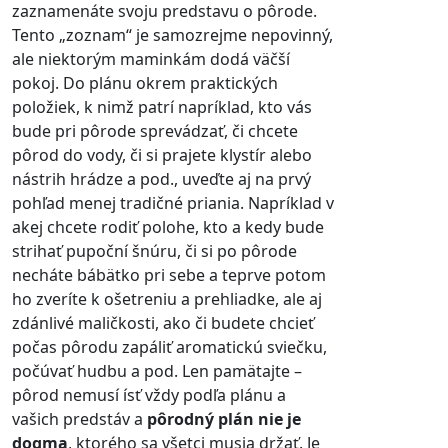
zaznamenáte svoju predstavu o pôrode.
Tento „zoznam“ je samozrejme nepovinný,
ale niektorým maminkám dodá väčší
pokoj. Do plánu okrem praktických
položiek, k nimž patrí napríklad, kto vás
bude pri pôrode sprevádzať, či chcete
pôrod do vody, či si prajete klystír alebo
nástrih hrádze a pod., uveďte aj na prvý
pohľad menej tradičné priania. Napríklad v
akej chcete rodiť polohe, kto a kedy bude
strihať pupoční šnúru, či si po pôrode
necháte bábätko pri sebe a teprve potom
ho zveríte k ošetreniu a prehliadke, ale aj
zdánlivé maličkosti, ako či budete chcieť
počas pôrodu zapáliť aromatickú sviečku,
počúvať hudbu a pod. Len pamätajte –
pôrod nemusí ísť vždy podľa plánu a
vašich predstáv a
pôrodný plán nie je
dogma
, ktorého sa všetci musia držať. Je