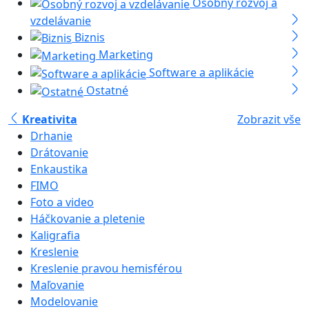
Osobný rozvoj a
vzdelávanie
Biznis
Marketing
Software a aplikácie
Ostatné
Kreativita
Zobrazit vše
Drhanie
Drátovanie
Enkaustika
FIMO
Foto a video
Háčkovanie a pletenie
Kaligrafia
Kreslenie
Kreslenie pravou hemisférou
Maľovanie
Modelovanie