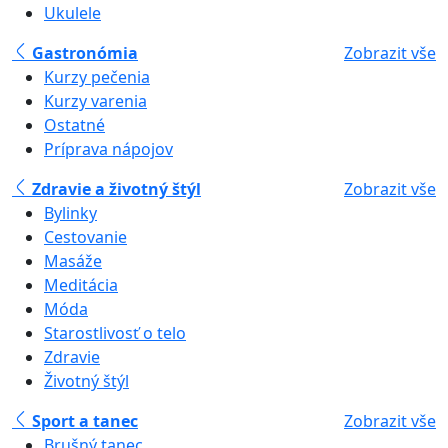
Ukulele
Gastronómia
Zobrazit vše
Kurzy pečenia
Kurzy varenia
Ostatné
Príprava nápojov
Zdravie a životný štýl
Zobrazit vše
Bylinky
Cestovanie
Masáže
Meditácia
Móda
Starostlivosť o telo
Zdravie
Životný štýl
Sport a tanec
Zobrazit vše
Brušný tanec