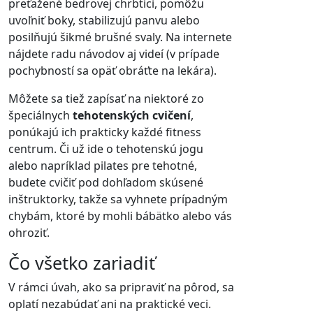
preťažené bedrovej chrbtici, pomôžu
uvoľniť boky, stabilizujú panvu alebo
posilňujú šikmé brušné svaly. Na internete
nájdete radu návodov aj videí (v prípade
pochybností sa opäť obráťte na lekára).
Môžete sa tiež zapísať na niektoré zo
špeciálnych
tehotenských cvičení
,
ponúkajú ich prakticky každé fitness
centrum. Či už ide o tehotenskú jogu
alebo napríklad pilates pre tehotné,
budete cvičiť pod dohľadom skúsené
inštruktorky, takže sa vyhnete prípadným
chybám, ktoré by mohli bábätko alebo vás
ohroziť.
Čo všetko zariadiť
V rámci úvah, ako sa pripraviť na pôrod, sa
oplatí nezabúdať ani na praktické veci.