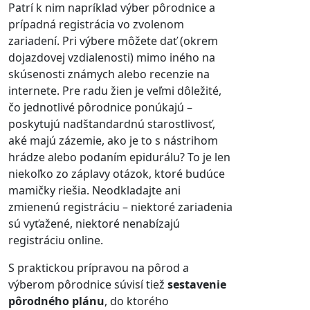
Patrí k nim napríklad výber pôrodnice a
prípadná registrácia vo zvolenom
zariadení. Pri výbere môžete dať (okrem
dojazdovej vzdialenosti) mimo iného na
skúsenosti známych alebo recenzie na
internete. Pre radu žien je veľmi dôležité,
čo jednotlivé pôrodnice ponúkajú –
poskytujú nadštandardnú starostlivosť,
aké majú zázemie, ako je to s nástrihom
hrádze alebo podaním epidurálu? To je len
niekoľko zo záplavy otázok, ktoré budúce
mamičky riešia. Neodkladajte ani
zmienenú registráciu – niektoré zariadenia
sú vyťažené, niektoré nenabízajú
registráciu online.
S praktickou prípravou na pôrod a
výberom pôrodnice súvisí tiež
sestavenie
pôrodného plánu
, do ktorého