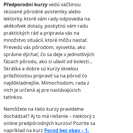
Předporodní kurzy
vedú väčšinou
skúsené pôrodné asistentky alebo
lektorky, ktoré vám rady odpovedia na
akékoľvek dotazy, poskytnú vám radu
praktických rád a pripravia vás na
množstvo situácií, ktoré môžu nastať.
Prevedú vás pôrodom, vysvetlia, ako
správne dýchať, čo sa deje v jednotlivých
fázach pôrodu, ako si uľaviť od bolesti…
Skrátka a dobre sú kurzy skvelou
príležitosťou pripraviť sa na pôrod čo
najdôkladnejšie. Mimochodom, rada z
nich je určená aj pre nastávajúcich
tatínkov.
Nemôžete na tieto kurzy pravidelne
dochádzať? Aj to má riešenie – niektorý z
online predpôrodných kurzov! Pozrite sa
napríklad na kurz
Porod bez obav – 1.