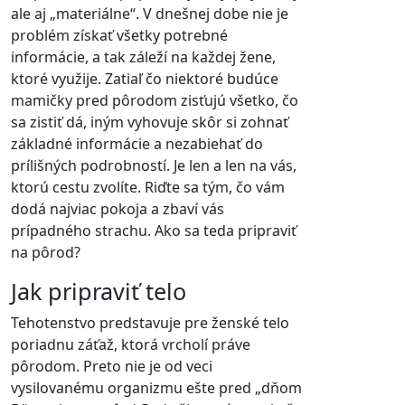
ale aj „materiálne“. V dnešnej dobe nie je
problém získať všetky potrebné
informácie, a tak záleží na každej žene,
ktoré využije. Zatiaľ čo niektoré budúce
mamičky pred pôrodom zisťujú všetko, čo
sa zistiť dá, iným vyhovuje skôr si zohnať
základné informácie a nezabiehať do
prílišných podrobností. Je len a len na vás,
ktorú cestu zvolíte. Riďte sa tým, čo vám
dodá najviac pokoja a zbaví vás
prípadného strachu. Ako sa teda pripraviť
na pôrod?
Jak pripraviť telo
Tehotenstvo predstavuje pre ženské telo
poriadnu záťaž, ktorá vrcholí práve
pôrodom. Preto nie je od veci
vysilovanému organizmu ešte pred „dňom