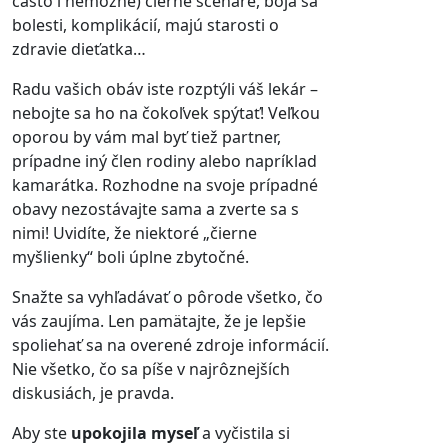
často i nemožné) čierne scenáre, boja sa
bolesti, komplikácií, majú starosti o
zdravie dieťatka…
Radu vašich obáv iste rozptýli váš lekár –
nebojte sa ho na čokoľvek spýtať! Veľkou
oporou by vám mal byť tiež partner,
prípadne iný člen rodiny alebo napríklad
kamarátka. Rozhodne na svoje prípadné
obavy nezostávajte sama a zverte sa s
nimi! Uvidíte, že niektoré „čierne
myšlienky“ boli úplne zbytočné.
Snažte sa vyhľadávať o pôrode všetko, čo
vás zaujíma. Len pamätajte, že je lepšie
spoliehať sa na overené zdroje informácií.
Nie všetko, čo sa píše v najrôznejších
diskusiách, je pravda.
Aby ste
upokojila myseľ
a vyčistila si