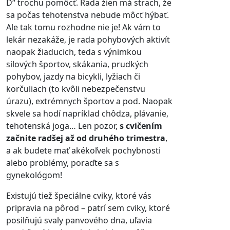
D“ trochu pomôcť. Rada žien má strach, že
sa počas tehotenstva nebude môcť hýbať.
Ale tak tomu rozhodne nie je! Ak vám to
lekár nezakáže, je rada pohybových aktivít
naopak žiaducich, teda s výnimkou
silových športov, skákania, prudkých
pohybov, jazdy na bicykli, lyžiach či
korčuliach (to kvôli nebezpečenstvu
úrazu), extrémnych športov a pod. Naopak
skvele sa hodí napríklad chôdza, plávanie,
tehotenská joga… Len pozor,
s cvičením
začnite radšej až od druhého trimestra
,
a ak budete mať akékoľvek pochybnosti
alebo problémy, poraďte sa s
gynekológom!
Existujú tiež špeciálne cviky, ktoré vás
pripravia na pôrod – patrí sem cviky, ktoré
posilňujú svaly panvového dna, uľavia