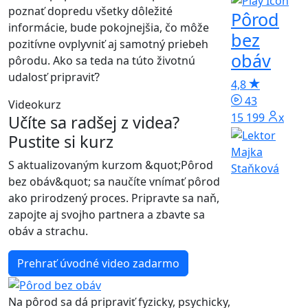
poznať dopredu všetky dôležité
Pôrod
informácie, bude pokojnejšia, čo môže
bez
pozitívne ovplyvniť aj samotný priebeh
obáv
pôrodu. Ako sa teda na túto životnú
udalosť pripraviť?
4,8
43
Videokurz
15 199x
Učíte sa radšej z videa?
Pustite si kurz
Majka
S aktualizovaným kurzom &quot;Pôrod
Staňková
bez obáv&quot; sa naučíte vnímať pôrod
ako prirodzený proces. Pripravte sa naň,
zapojte aj svojho partnera a zbavte sa
obáv a strachu.
Prehrať úvodné video zadarmo
Na pôrod sa dá pripraviť fyzicky, psychicky,