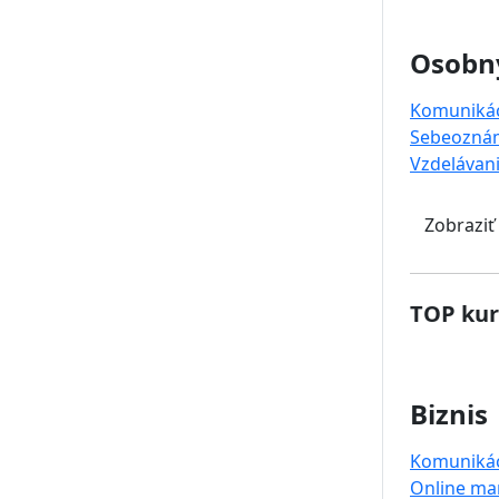
Osobný
Komuniká
Sebeoznám
Vzdelávan
Zobraziť
TOP kur
Biznis
Komuniká
Online ma