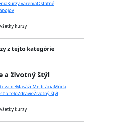
enia
Kurzy varenia
Ostatné
nápojov
 všetky kurzy
zy z tejto kategórie
e a životný štýl
tovanie
Masáže
Meditácia
Móda
sť o telo
Zdravie
Životný štýl
 všetky kurzy