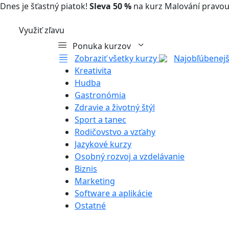
Dnes je šťastný piatok!
Sleva 50 %
na kurz Malování pravou
Využiť zľavu
Ponuka kurzov
Zobraziť všetky kurzy
Najobľúbenejš
Kreativita
Hudba
Gastronómia
Zdravie a životný štýl
Sport a tanec
Rodičovstvo a vzťahy
Jazykové kurzy
Osobný rozvoj a vzdelávanie
Biznis
Marketing
Software a aplikácie
Ostatné