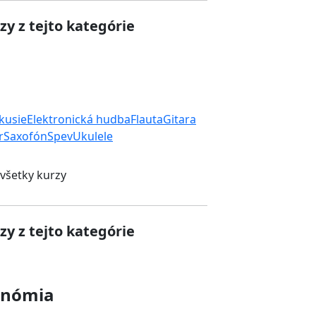
zy z tejto kategórie
rkusie
Elektronická hudba
Flauta
Gitara
r
Saxofón
Spev
Ukulele
 všetky kurzy
zy z tejto kategórie
onómia