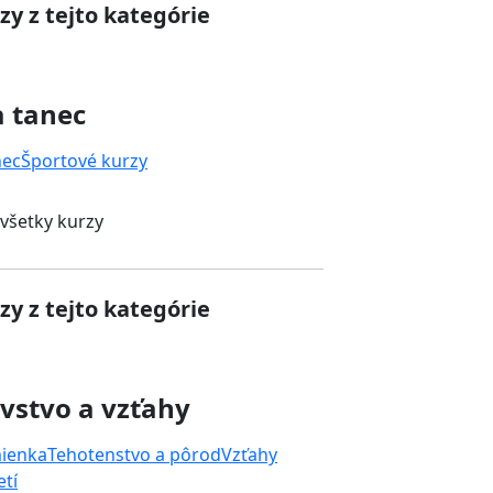
zy z tejto kategórie
a tanec
nec
Športové kurzy
 všetky kurzy
zy z tejto kategórie
vstvo a vzťahy
mienka
Tehotenstvo a pôrod
Vzťahy
tí