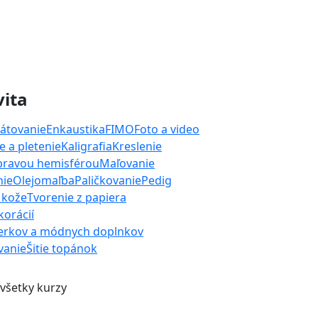
vita
átovanie
Enkaustika
FIMO
Foto a video
 a pletenie
Kaligrafia
Kreslenie
 pravou hemisférou
Maľovanie
nie
Olejomaľba
Paličkovanie
Pedig
 kože
Tvorenie z papiera
orácií
erkov a módnych doplnkov
ívanie
Šitie topánok
 všetky kurzy