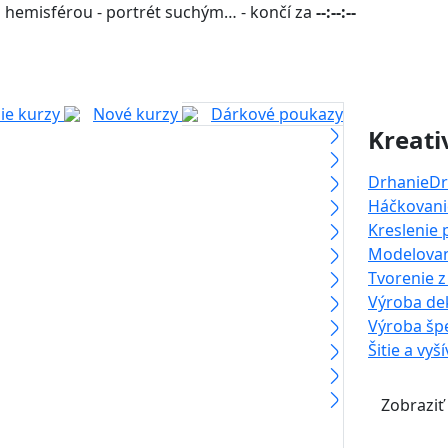
 hemisférou - portrét suchým… - končí za
--:--:--
ie kurzy
Nové kurzy
Dárkové poukazy
Kreati
Drhanie
Dr
Háčkovanie
Kreslenie
Modelova
Tvorenie z
Výroba dek
Výroba šp
Šitie a vyš
Zobraziť