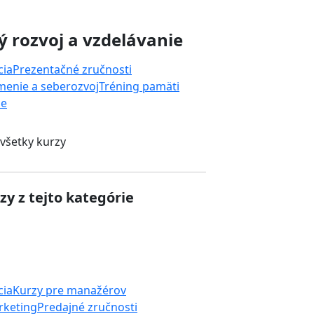
 rozvoj a vzdelávanie
cia
Prezentačné zručnosti
enie a seberozvoj
Tréning pamäti
ie
 všetky kurzy
zy z tejto kategórie
cia
Kurzy pre manažérov
rketing
Predajné zručnosti