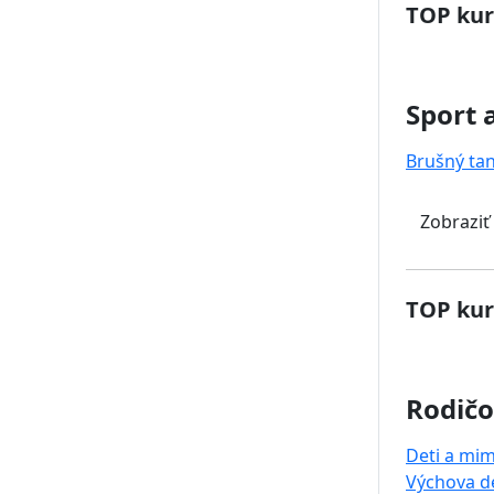
TOP kur
Sport 
Brušný ta
Zobraziť
TOP kur
Rodičo
Deti a mi
Výchova de