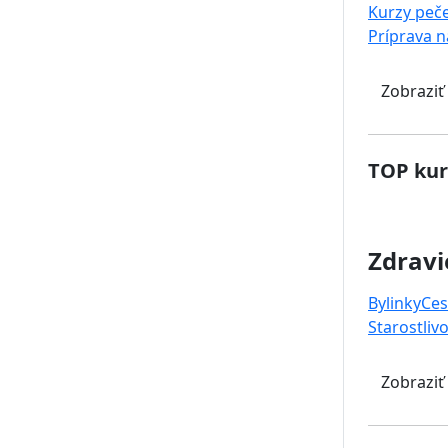
Kurzy peč
Príprava 
Zobraziť
TOP kur
Zdravi
Bylinky
Ces
Starostlivo
Zobraziť