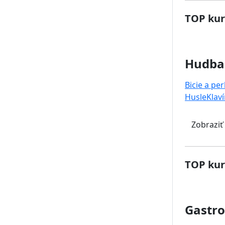
TOP kur
Hudba
Bicie a pe
Husle
Klaví
Zobraziť
TOP kur
Gastr