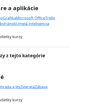
re a aplikácie
eo
Grafika
Microsoft Office
Trello
bstránok
Umelá inteligencia
 všetky kurzy
zy z tejto kategórie
né
áhrada a les
Zvieratá
Zábava
 všetky kurzy