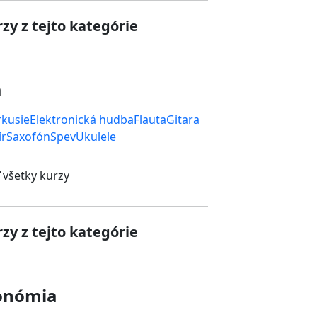
zy z tejto kategórie
a
rkusie
Elektronická hudba
Flauta
Gitara
ír
Saxofón
Spev
Ukulele
 všetky kurzy
zy z tejto kategórie
onómia