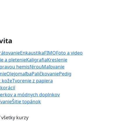
vita
rátovanie
Enkaustika
FIMO
Foto a video
e a pletenie
Kaligrafia
Kreslenie
 pravou hemisférou
Maľovanie
nie
Olejomaľba
Paličkovanie
Pedig
z kože
Tvorenie z papiera
korácií
perkov a módnych doplnkov
ívanie
Šitie topánok
 všetky kurzy