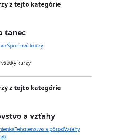
zy z tejto kategórie
a tanec
nec
Športové kurzy
 všetky kurzy
zy z tejto kategórie
vstvo a vzťahy
mienka
Tehotenstvo a pôrod
Vzťahy
etí