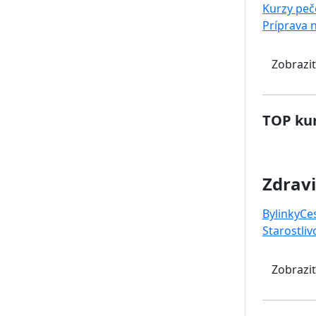
Kurzy peč
Príprava 
Zobraziť
TOP kur
Zdravi
Bylinky
Ce
Starostliv
Zobraziť