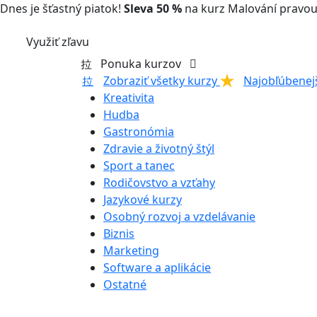
Dnes je šťastný piatok!
Sleva 50 %
na kurz Malování pravou
Využiť zľavu
Ponuka kurzov
Zobraziť všetky kurzy
Najobľúbenej
Kreativita
Hudba
Gastronómia
Zdravie a životný štýl
Sport a tanec
Rodičovstvo a vzťahy
Jazykové kurzy
Osobný rozvoj a vzdelávanie
Biznis
Marketing
Software a aplikácie
Ostatné