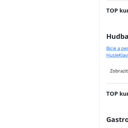
TOP kur
Hudb
Bicie a pe
Husle
Klav
Zobraziť
TOP kur
Gastr