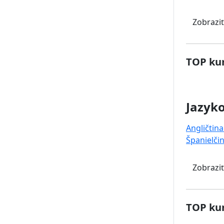
Zobraziť
TOP kur
Jazyk
Angličtina
Španielči
Zobraziť
TOP kur