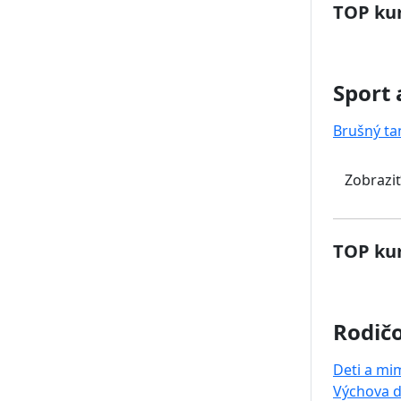
TOP kur
Sport 
Brušný ta
Zobraziť
TOP kur
Rodičo
Deti a mi
Výchova d