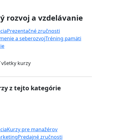
 rozvoj a vzdelávanie
cia
Prezentačné zručnosti
menie a seberozvoj
Tréning pamäti
ie
 všetky kurzy
zy z tejto kategórie
cia
Kurzy pre manažérov
rketing
Predajné zručnosti