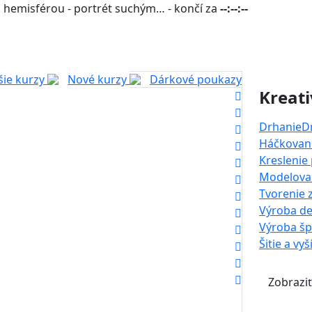
 hemisférou - portrét suchým… - končí za
--:--:--
šie kurzy
Nové kurzy
Dárkové poukazy
Kreati
Drhanie
D
Háčkovani
Kreslenie
Modelova
Tvorenie 
Výroba de
Výroba š
Šitie a vyš
Zobraziť