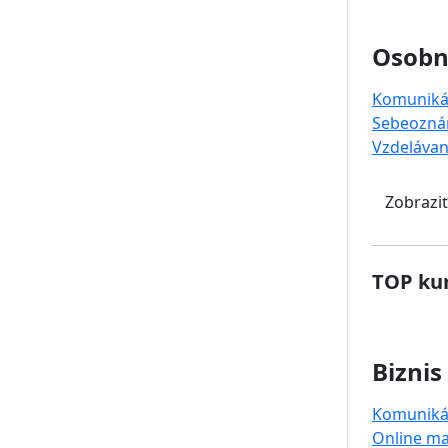
Osobný
Komuniká
Sebeozná
Vzdelávan
Zobraziť
TOP kur
Biznis
Komuniká
Online ma