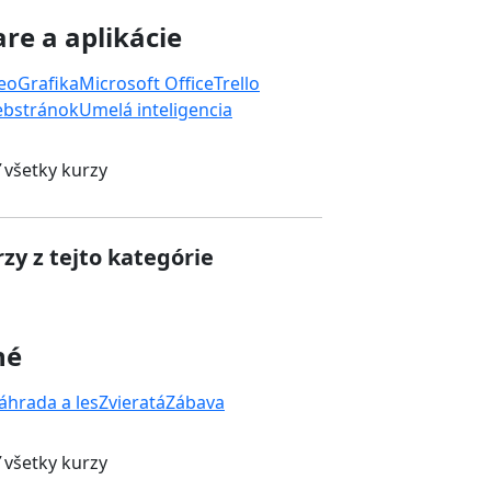
re a aplikácie
deo
Grafika
Microsoft Office
Trello
ebstránok
Umelá inteligencia
 všetky kurzy
zy z tejto kategórie
né
áhrada a les
Zvieratá
Zábava
 všetky kurzy