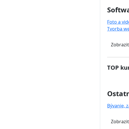
Softwa
Foto a vi
Tvorba w
Zobraziť
TOP kur
Ostat
Bývanie, z
Zobraziť