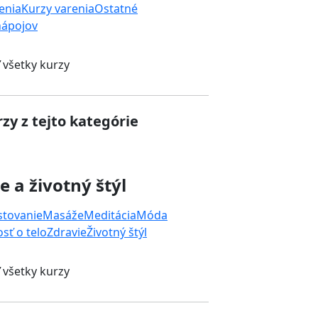
enia
Kurzy varenia
Ostatné
nápojov
 všetky kurzy
zy z tejto kategórie
e a životný štýl
stovanie
Masáže
Meditácia
Móda
osť o telo
Zdravie
Životný štýl
 všetky kurzy