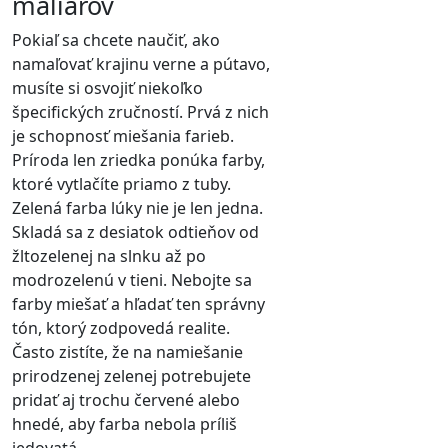
maliarov
Pokiaľ sa chcete naučiť, ako
namaľovať krajinu verne a pútavo,
musíte si osvojiť niekoľko
špecifických zručností. Prvá z nich
je schopnosť miešania farieb.
Príroda len zriedka ponúka farby,
ktoré vytlačíte priamo z tuby.
Zelená farba lúky nie je len jedna.
Skladá sa z desiatok odtieňov od
žltozelenej na slnku až po
modrozelenú v tieni. Nebojte sa
farby miešať a hľadať ten správny
tón, ktorý zodpovedá realite.
Často zistíte, že na namiešanie
prirodzenej zelenej potrebujete
pridať aj trochu červené alebo
hnedé, aby farba nebola príliš
jedovatá.