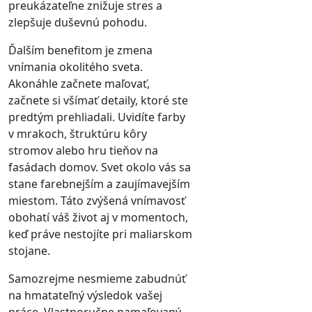
preukázateľne znižuje stres a
zlepšuje duševnú pohodu.
Ďalším benefitom je zmena
vnímania okolitého sveta.
Akonáhle začnete maľovať,
začnete si všímať detaily, ktoré ste
predtým prehliadali. Uvidíte farby
v mrakoch, štruktúru kôry
stromov alebo hru tieňov na
fasádach domov. Svet okolo vás sa
stane farebnejším a zaujímavejším
miestom. Táto zvýšená vnímavosť
obohatí váš život aj v momentoch,
keď práve nestojíte pri maliarskom
stojane.
Samozrejme nesmieme zabudnúť
na hmatateľný výsledok vašej
práce. Vlastnoručne namaľovaný