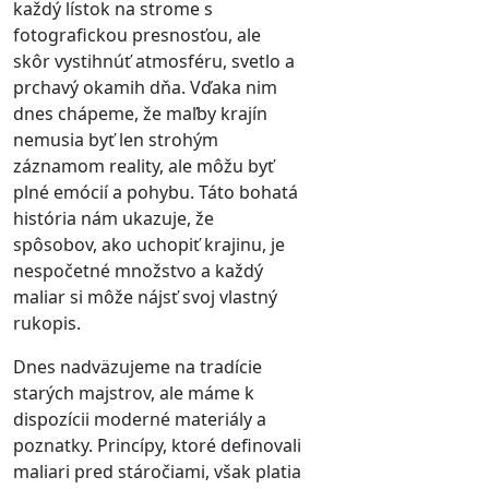
každý lístok na strome s
fotografickou presnosťou, ale
skôr vystihnúť atmosféru, svetlo a
prchavý okamih dňa. Vďaka nim
dnes chápeme, že maľby krajín
nemusia byť len strohým
záznamom reality, ale môžu byť
plné emócií a pohybu. Táto bohatá
história nám ukazuje, že
spôsobov, ako uchopiť krajinu, je
nespočetné množstvo a každý
maliar si môže nájsť svoj vlastný
rukopis.
Dnes nadväzujeme na tradície
starých majstrov, ale máme k
dispozícii moderné materiály a
poznatky. Princípy, ktoré definovali
maliari pred stáročiami, však platia