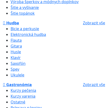
Výroba šperkov a módnych doplnkov
Šitie a vyšívanie
Šitie topánok
Hudba
Zobrazit vše
Bicie a perkusie
Elektronická hudba
Flauta
Gitara
Husle
Klavír
Saxofón
Spev
Ukulele
Gastronómia
Zobrazit vše
Kurzy pečenia
Kurzy varenia
Ostatné
Príprava nápojov