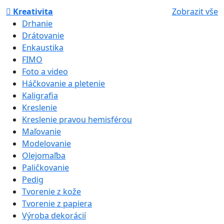
Kreativita
Zobrazit vše
Drhanie
Drátovanie
Enkaustika
FIMO
Foto a video
Háčkovanie a pletenie
Kaligrafia
Kreslenie
Kreslenie pravou hemisférou
Maľovanie
Modelovanie
Olejomaľba
Paličkovanie
Pedig
Tvorenie z kože
Tvorenie z papiera
Výroba dekorácií