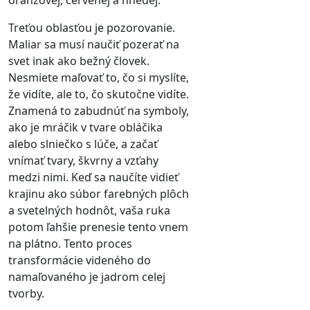
Treťou oblasťou je pozorovanie.
Maliar sa musí naučiť pozerať na
svet inak ako bežný človek.
Nesmiete maľovať to, čo si myslíte,
že vidíte, ale to, čo skutočne vidíte.
Znamená to zabudnúť na symboly,
ako je mráčik v tvare obláčika
alebo slniečko s lúče, a začať
vnímať tvary, škvrny a vzťahy
medzi nimi. Keď sa naučíte vidieť
krajinu ako súbor farebných plôch
a svetelných hodnôt, vaša ruka
potom ľahšie prenesie tento vnem
na plátno. Tento proces
transformácie videného do
namaľovaného je jadrom celej
tvorby.