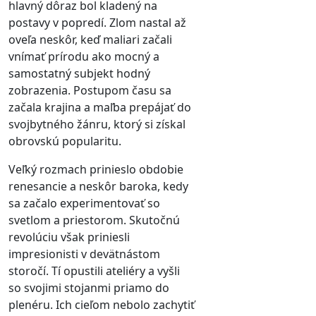
hlavný dôraz bol kladený na
postavy v popredí. Zlom nastal až
oveľa neskôr, keď maliari začali
vnímať prírodu ako mocný a
samostatný subjekt hodný
zobrazenia. Postupom času sa
začala krajina a maľba prepájať do
svojbytného žánru, ktorý si získal
obrovskú popularitu.
Veľký rozmach prinieslo obdobie
renesancie a neskôr baroka, kedy
sa začalo experimentovať so
svetlom a priestorom. Skutočnú
revolúciu však priniesli
impresionisti v devätnástom
storočí. Tí opustili ateliéry a vyšli
so svojimi stojanmi priamo do
plenéru. Ich cieľom nebolo zachytiť