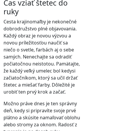
Čas vziať štetec do
ruky
Cesta krajinomaľby je nekonečné
dobrodružstvo plné objavovania.
Každý obraz je novou výzvou a
novou príležitosťou naučiť sa
niečo o svetle, farbách aj o sebe
samých. Nenechajte sa odradiť
počiatočnou neistotou. Pamätajte,
že každý veľký umelec bol kedysi
začiatočníkom, ktorý sa učil držať
štetec a miešať farby. Dôležité je
urobiť ten prvý krok a začať.
Možno práve dnes je ten správny
deň, kedy si pripravíte svoje prvé
plátno a skúsite namaľovať oblohu
alebo stromy za oknom. Radosť z