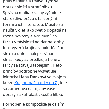
príliš detailne a tmavo. Tým sa
obraz sploští a stratí hĺbku.
Správna maľba krajiny vyžaduje
starostlivú prácu s farebnými
tónmi a ich intenzitou. Musíte sa
naučiť vidieť, ako svetlo dopadá na
rôzne povrchy a ako mení ich
farbu v závislosti od dennej doby.
Inak vyzerá krajina v poludňajšom
slnku a úplne inak pri západe
slnka, kedy sa predlžujú tiene a
farby sa stávajú teplejšími. Tieto
princípy podrobne vysvetľuje
lektorka Hana Danková vo svojom
kurze
Krajinomaľba od A do Z
, kde
sa zameriava na to, aby vaše
obrazy získali plastickosť a hĺbku.
Pochopenie kompozície je ďalším