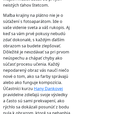
neistých ťahov štetcom.
Maľba krajiny na plátno nie je o
súťažení s fotoaparátom. Ide o
vaše videnie sveta a váš rukopis. Aj
keď sa vám prvé pokusy nebudú
zdať dokonalé, s každým ďalším
obrazom sa budete zlepšovať.
Dôležité je nevzdávať sa pri prvom
neúspechu a chápať chyby ako
súčasť procesu učenia. Každý
nepodarený obraz vás naučí niečo
nové o tom, ako sa farby správajú
alebo ako funguje kompozícia.
Účastníci kurzu
Hany Dankovej
pravidelne zdieľajú svoje výsledky
a často sú sami prekvapení, ako
rýchlo sa dokázali posunúť z bodu
nula k obrazom, ktoré sa nehanbia