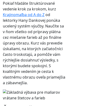
Pokiaľ hľadáte štruktúrované
vedenie krok za krokom, kurz
Krajinomaľba od A do Z
od
lektorky Hany Dankovej ponúka
ucelený systém výučby. Naučíte sa
v ňom všetko od prípravy plátna
cez miešanie farieb až po finálne
úpravy obrazu. Kurz vás prevedie
úskaliami, na ktorých začiatočníci
často troskotajú, a pomôže vám
rýchlejšie dosiahnuť výsledky, s
ktorými budete spokojní. S
kvalitným vedením je cesta k
vlastnému obrazu oveľa priamejšia
a zábavnejšia.