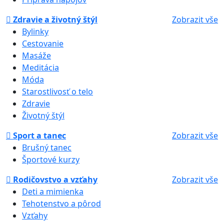
Zdravie a životný štýl
Zobrazit vše
Bylinky
Cestovanie
Masáže
Meditácia
Móda
Starostlivosť o telo
Zdravie
Životný štýl
Sport a tanec
Zobrazit vše
Brušný tanec
Športové kurzy
Rodičovstvo a vzťahy
Zobrazit vše
Deti a mimienka
Tehotenstvo a pôrod
Vzťahy