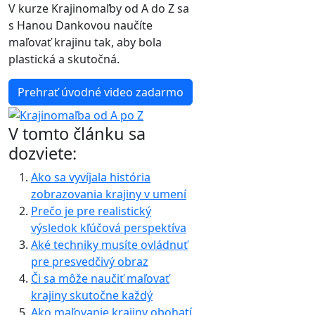
V kurze Krajinomaľby od A do Z sa
s Hanou Dankovou naučíte
maľovať krajinu tak, aby bola
plastická a skutočná.
Prehrať úvodné video zadarmo
V tomto článku sa
dozviete:
Ako sa vyvíjala história
zobrazovania krajiny v umení
Prečo je pre realistický
výsledok kľúčová perspektíva
Aké techniky musíte ovládnuť
pre presvedčivý obraz
Či sa môže naučiť maľovať
krajiny skutočne každý
Ako maľovanie krajiny obohatí