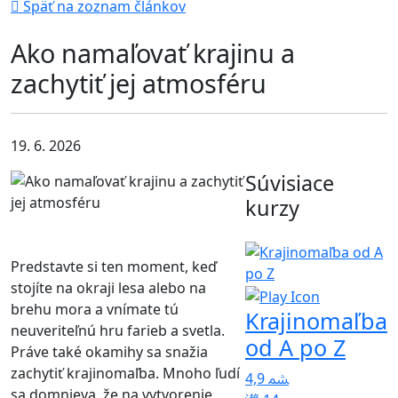
Späť na zoznam článkov
Ako namaľovať krajinu a
zachytiť jej atmosféru
19. 6. 2026
Súvisiace
kurzy
Predstavte si ten moment, keď
stojíte na okraji lesa alebo na
brehu mora a vnímate tú
Krajinomaľba
neuveriteľnú hru farieb a svetla.
od A po Z
Práve také okamihy sa snažia
zachytiť krajinomaľba. Mnoho ľudí
4,9
sa domnieva, že na vytvorenie