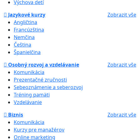
Výchova detí
Jazykové kurzy
Zobrazit vše
Angličtina
Francúzština
Nemčina
Čeština
Španielčina
Osobný rozvoj a vzdelávanie
Zobrazit vše
Komunikácia
Prezentačné zručnosti
Sebeoznámenie a seberozvoj
Tréning pamäti
Vzdelávanie
Biznis
Zobrazit vše
Komunikácia
Kurzy pre manažérov
Online marketing