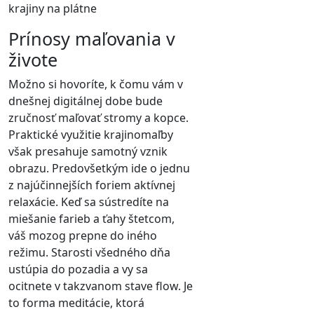
Prínosy maľovania v
živote
Možno si hovoríte, k čomu vám v
dnešnej digitálnej dobe bude
zručnosť maľovať stromy a kopce.
Praktické využitie krajinomaľby
však presahuje samotný vznik
obrazu. Predovšetkým ide o jednu
z najúčinnejších foriem aktívnej
relaxácie. Keď sa sústredíte na
miešanie farieb a ťahy štetcom,
váš mozog prepne do iného
režimu. Starosti všedného dňa
ustúpia do pozadia a vy sa
ocitnete v takzvanom stave flow. Je
to forma meditácie, ktorá