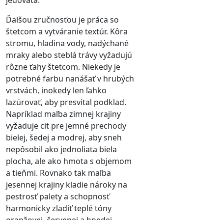
Ďalšou zručnosťou je práca so
štetcom a vytváranie textúr. Kôra
stromu, hladina vody, nadýchané
mraky alebo steblá trávy vyžadujú
rôzne ťahy štetcom. Niekedy je
potrebné farbu nanášať v hrubých
vrstvách, inokedy len ľahko
lazúrovať, aby presvital podklad.
Napríklad maľba zimnej krajiny
vyžaduje cit pre jemné prechody
bielej, šedej a modrej, aby sneh
nepôsobil ako jednoliata biela
plocha, ale ako hmota s objemom
a tieňmi. Rovnako tak maľba
jesennej krajiny kladie nároky na
pestrosť palety a schopnosť
harmonicky zladiť teplé tóny
oranžovej, červenej a hnedej.