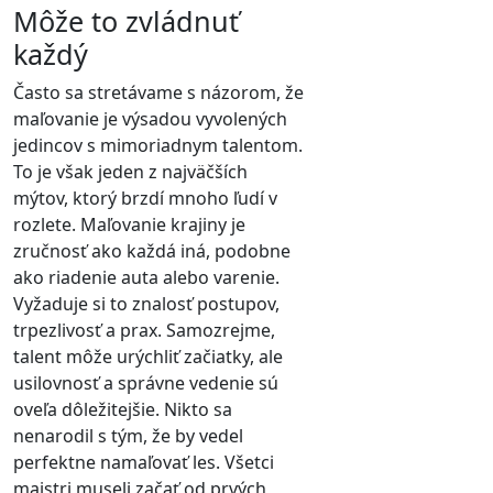
Môže to zvládnuť
každý
Často sa stretávame s názorom, že
maľovanie je výsadou vyvolených
jedincov s mimoriadnym talentom.
To je však jeden z najväčších
mýtov, ktorý brzdí mnoho ľudí v
rozlete. Maľovanie krajiny je
zručnosť ako každá iná, podobne
ako riadenie auta alebo varenie.
Vyžaduje si to znalosť postupov,
trpezlivosť a prax. Samozrejme,
talent môže urýchliť začiatky, ale
usilovnosť a správne vedenie sú
oveľa dôležitejšie. Nikto sa
nenarodil s tým, že by vedel
perfektne namaľovať les. Všetci
majstri museli začať od prvých