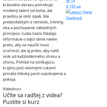
14
krásneho obrazu potrebujú
4 193x
vrodený talent od boha, ale
Hana
pravdou je skôr opak. Ide
Danková
predovšetkým o remeslo, tréning
oka a pochopenie základných
princípov. Ľudia často hľadajú
informácie o tejto téme nielen
preto, aby sa naučili novú
zručnosť, ale aj preto, aby našli
únik od každodenného stresu a
zhonu. Pohľad na vznikajúcu
krajinu pod vlastnými rukami
prináša hlboký pocit uspokojenia a
pokoja.
Videokurz
Učíte sa radšej z videa?
Pustite si kurz