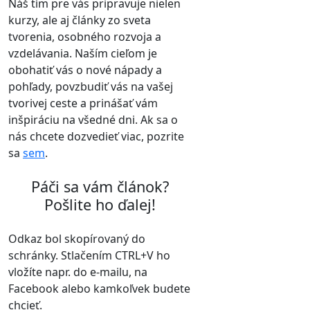
Náš tím pre vás pripravuje nielen
kurzy, ale aj články zo sveta
tvorenia, osobného rozvoja a
vzdelávania. Naším cieľom je
obohatiť vás o nové nápady a
pohľady, povzbudiť vás na vašej
tvorivej ceste a prinášať vám
inšpiráciu na všedné dni. Ak sa o
nás chcete dozvedieť viac, pozrite
sa
sem
.
Páči sa vám článok?
Pošlite ho ďalej!
Odkaz bol skopírovaný do
schránky. Stlačením CTRL+V ho
vložíte napr. do e-mailu, na
Facebook alebo kamkoľvek budete
chcieť.