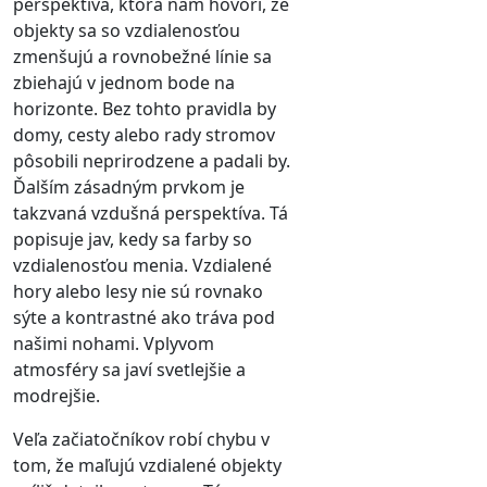
perspektíva, ktorá nám hovorí, že
objekty sa so vzdialenosťou
zmenšujú a rovnobežné línie sa
zbiehajú v jednom bode na
horizonte. Bez tohto pravidla by
domy, cesty alebo rady stromov
pôsobili neprirodzene a padali by.
Ďalším zásadným prvkom je
takzvaná vzdušná perspektíva. Tá
popisuje jav, kedy sa farby so
vzdialenosťou menia. Vzdialené
hory alebo lesy nie sú rovnako
sýte a kontrastné ako tráva pod
našimi nohami. Vplyvom
atmosféry sa javí svetlejšie a
modrejšie.
Veľa začiatočníkov robí chybu v
tom, že maľujú vzdialené objekty