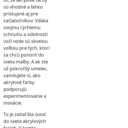
sú vhodné a ľahko
prístupné aj pre
začiatočníkov. Vďaka
svojmu rýchlemu
schnutiu a odolnosti
voči vode sú skvelou
voľbou pre tých, ktorí
sa chcú ponoriť do
sveta maľby. A ak ste
už pokročilý umelec,
zamilujete si, ako
akrylové farby
podporujú
experimentovanie a
inovácie.
To je zatiaľ iba úvod
do sveta akrylových
farieb. V tomto