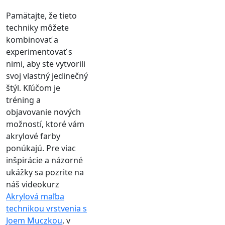
Pamätajte, že tieto
techniky môžete
kombinovať a
experimentovať s
nimi, aby ste vytvorili
svoj vlastný jedinečný
štýl. Kľúčom je
tréning a
objavovanie nových
možností, ktoré vám
akrylové farby
ponúkajú. Pre viac
inšpirácie a názorné
ukážky sa pozrite na
náš videokurz
Akrylová maľba
technikou vrstvenia s
Joem Muczkou
, v