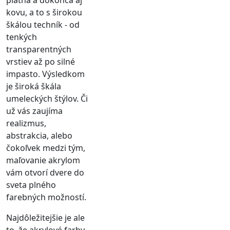
kovu, a to s širokou
škálou techník - od
tenkých
transparentných
vrstiev až po silné
impasto. Výsledkom
je široká škála
umeleckých štýlov. Či
už vás zaujíma
realizmus,
abstrakcia, alebo
čokoľvek medzi tým,
maľovanie akrylom
vám otvorí dvere do
sveta plného
farebných možností.
Najdôležitejšie je ale
to, že akrylové farby