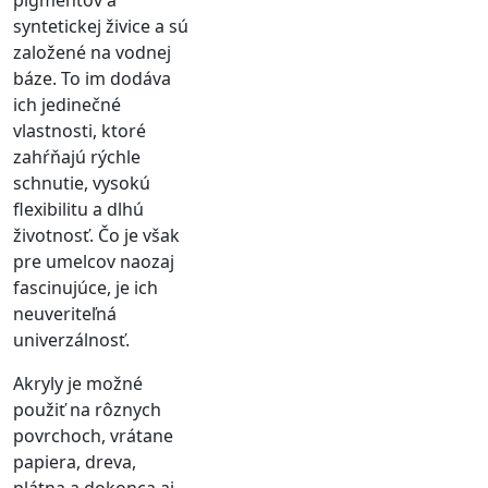
syntetickej živice a sú
založené na vodnej
báze. To im dodáva
ich jedinečné
vlastnosti, ktoré
zahŕňajú rýchle
schnutie, vysokú
flexibilitu a dlhú
životnosť. Čo je však
pre umelcov naozaj
fascinujúce, je ich
neuveriteľná
univerzálnosť.
Akryly je možné
použiť na rôznych
povrchoch, vrátane
papiera, dreva,
plátna a dokonca aj