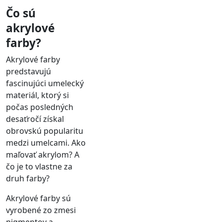
Čo sú
akrylové
farby?
Akrylové farby
predstavujú
fascinujúci umelecký
materiál, ktorý si
počas posledných
desaťročí získal
obrovskú popularitu
medzi umelcami. Ako
maľovať akrylom? A
čo je to vlastne za
druh farby?
Akrylové farby sú
vyrobené zo zmesi
pigmentov a