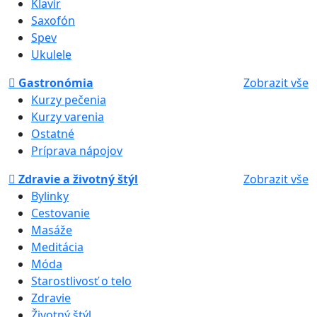
Klavír
Saxofón
Spev
Ukulele
Gastronómia
Zobrazit vše
Kurzy pečenia
Kurzy varenia
Ostatné
Príprava nápojov
Zdravie a životný štýl
Zobrazit vše
Bylinky
Cestovanie
Masáže
Meditácia
Móda
Starostlivosť o telo
Zdravie
Životný štýl