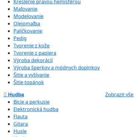
Kreslenie pravou hemisférou
Maľovanie
Modelovanie
Olejomaľba
Paličkovanie
Pedig
Tvorenie z kože
Tvorenie z papiera
Výroba dekorácií
Výroba šperkov a módnych doplnkov
Šitie a vyšívanie
Šitie topánok
Hudba
Zobrazit vše
Bicie a perkusie
Elektronická hudba
Flauta
Gitara
Husle