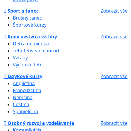
Sport a tanec
Zobrazit vše
Brušný tanec
Športové kurzy
Rodičovstvo a vzťahy
Zobrazit vše
Deti a mimienka
Tehotenstvo a pôrod
Vzťahy
Výchova detí
Jazykové kurzy
Zobrazit vše
Angličtina
Francúzština
Nemčina
Čeština
Španielčina
Osobný rozvoj a vzdelávanie
Zobrazit vše
Komunikácia