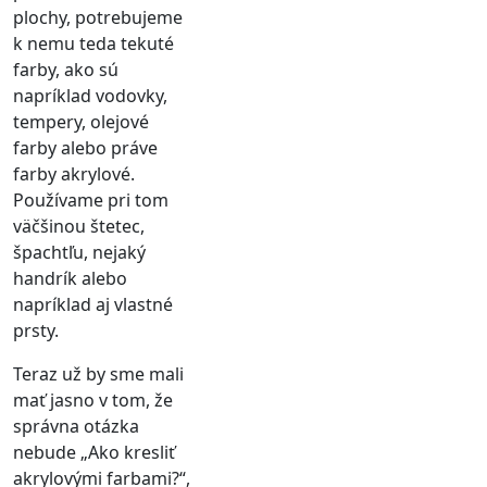
plochy, potrebujeme
k nemu teda tekuté
farby, ako sú
napríklad vodovky,
tempery, olejové
farby alebo práve
farby akrylové.
Používame pri tom
väčšinou štetec,
špachtľu, nejaký
handrík alebo
napríklad aj vlastné
prsty.
Teraz už by sme mali
mať jasno v tom, že
správna otázka
nebude „Ako kresliť
akrylovými farbami?“,