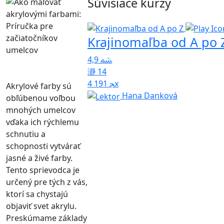
Súvisiace kurzy
Krajinomaľba od A po 
4,9
14
4 191x
Akrylové farby sú
Hana Danková
obľúbenou voľbou
mnohých umelcov
vďaka ich rýchlemu
schnutiu a
schopnosti vytvárať
jasné a živé farby.
Tento sprievodca je
určený pre tých z vás,
ktorí sa chystajú
objaviť svet akrylu.
Preskúmame základy