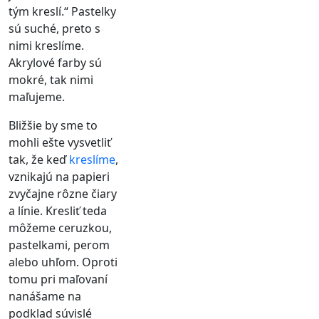
tým kreslí.“ Pastelky
sú suché, preto s
nimi kreslíme.
Akrylové farby sú
mokré, tak nimi
maľujeme.
Bližšie by sme to
mohli ešte vysvetliť
tak, že keď
kreslíme
,
vznikajú na papieri
zvyčajne rôzne čiary
a línie. Kresliť teda
môžeme ceruzkou,
pastelkami, perom
alebo uhľom. Oproti
tomu pri maľovaní
nanášame na
podklad súvislé