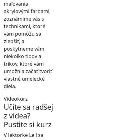
maľovania
akrylovými farbami,
zoznámime vás s
technikami, ktoré
vám pomôžu sa
zlepšiť, a
poskytneme vám
niekoľko tipov a
trikov, ktoré vám
umožnia začať tvoriť
vlastné umelecké
diela.
Videokurz
Učíte sa radšej
z videa?
Pustite si kurz
V lektorke Leil sa