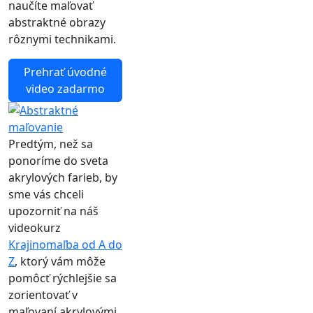
naučíte maľovať
abstraktné obrazy
rôznymi technikami.
Prehrať úvodné
video zadarmo
Predtým, než sa
ponoríme do sveta
akrylových farieb, by
sme vás chceli
upozorniť na náš
videokurz
Krajinomaľba od A do
Z
, ktorý vám môže
pomôcť rýchlejšie sa
zorientovať v
maľovaní akrylovými