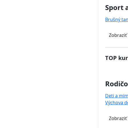
Sport 
Brušný ta
Zobraziť
TOP kur
Rodičo
Deti a mi
Výchova de
Zobraziť