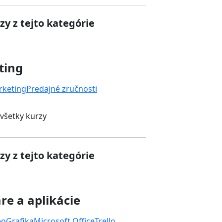
zy z tejto kategórie
ting
rketing
Predajné zručnosti
 všetky kurzy
zy z tejto kategórie
re a aplikácie
eo
Grafika
Microsoft Office
Trello