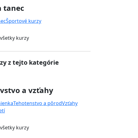
a tanec
nec
Športové kurzy
 všetky kurzy
zy z tejto kategórie
vstvo a vzťahy
mienka
Tehotenstvo a pôrod
Vzťahy
tí
 všetky kurzy