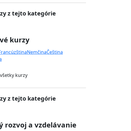
zy z tejto kategórie
vé kurzy
Francúzština
Nemčina
Čeština
a
 všetky kurzy
zy z tejto kategórie
 rozvoj a vzdelávanie