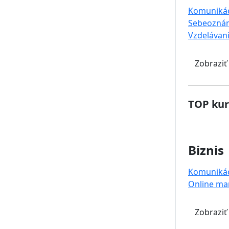
Komuniká
Sebeoznám
Vzdelávan
Zobraziť
TOP kur
Biznis
Komuniká
Online ma
Zobraziť