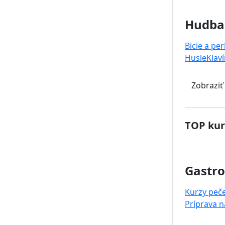
Hudba
Bicie a pe
Husle
Klaví
Zobraziť
TOP kur
Gastr
Kurzy peč
Príprava 