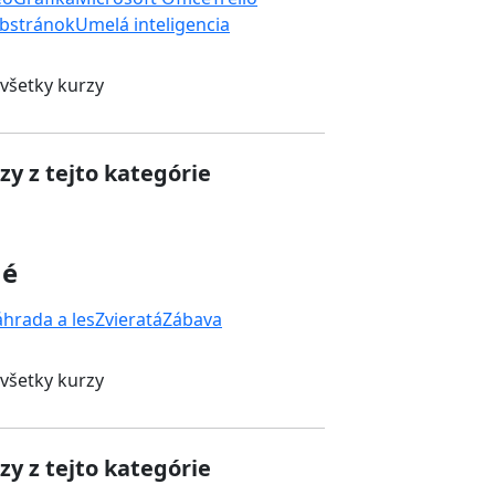
bstránok
Umelá inteligencia
 všetky kurzy
zy z tejto kategórie
né
áhrada a les
Zvieratá
Zábava
 všetky kurzy
zy z tejto kategórie