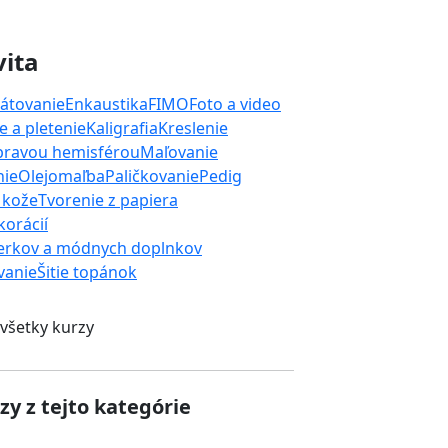
vita
átovanie
Enkaustika
FIMO
Foto a video
 a pletenie
Kaligrafia
Kreslenie
 pravou hemisférou
Maľovanie
nie
Olejomaľba
Paličkovanie
Pedig
 kože
Tvorenie z papiera
orácií
erkov a módnych doplnkov
ívanie
Šitie topánok
 všetky kurzy
zy z tejto kategórie