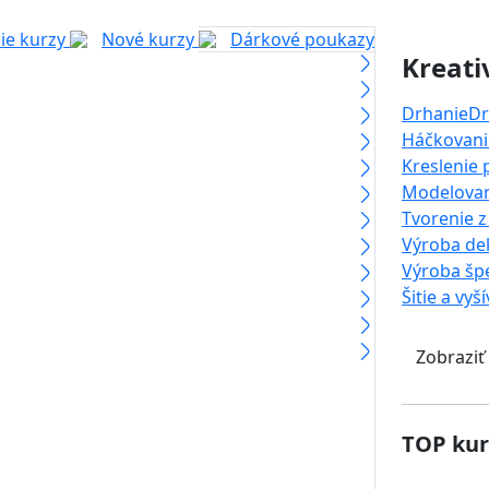
ie kurzy
Nové kurzy
Dárkové poukazy
Kreati
Drhanie
Dr
Háčkovanie
Kreslenie
Modelova
Tvorenie z
Výroba dek
Výroba šp
Šitie a vyš
Zobraziť
TOP kur