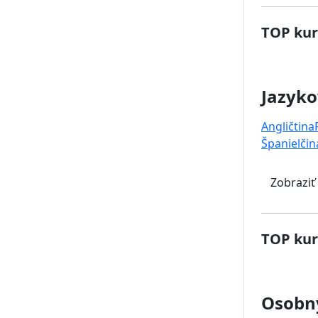
TOP kur
Jazyko
Angličtina
Španielčin
Zobraziť
TOP kur
Osobný