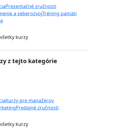
cia
Prezentačné zručnosti
enie a seberozvoj
Tréning pamäti
ie
 všetky kurzy
zy z tejto kategórie
cia
Kurzy pre manažérov
rketing
Predajné zručnosti
 všetky kurzy