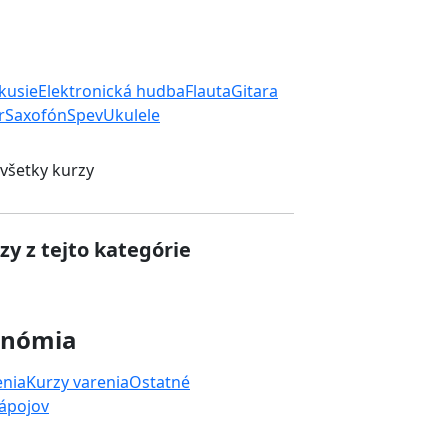
rkusie
Elektronická hudba
Flauta
Gitara
r
Saxofón
Spev
Ukulele
 všetky kurzy
zy z tejto kategórie
onómia
enia
Kurzy varenia
Ostatné
nápojov