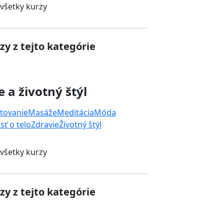
 všetky kurzy
zy z tejto kategórie
e a životný štýl
tovanie
Masáže
Meditácia
Móda
sť o telo
Zdravie
Životný štýl
 všetky kurzy
zy z tejto kategórie