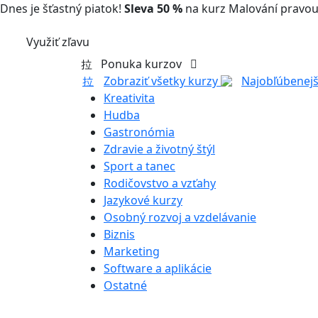
Dnes je šťastný piatok!
Sleva 50 %
na kurz Malování pravou
Využiť zľavu
Ponuka kurzov
Zobraziť všetky kurzy
Najobľúbenejš
Kreativita
Hudba
Gastronómia
Zdravie a životný štýl
Sport a tanec
Rodičovstvo a vzťahy
Jazykové kurzy
Osobný rozvoj a vzdelávanie
Biznis
Marketing
Software a aplikácie
Ostatné