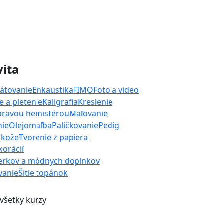
vita
átovanie
Enkaustika
FIMO
Foto a video
 a pletenie
Kaligrafia
Kreslenie
 pravou hemisférou
Maľovanie
nie
Olejomaľba
Paličkovanie
Pedig
 kože
Tvorenie z papiera
orácií
erkov a módnych doplnkov
ívanie
Šitie topánok
 všetky kurzy