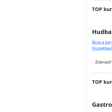
TOP kur
Hudba
Bicie a pe
Husle
Klaví
Zobraziť
TOP kur
Gastr