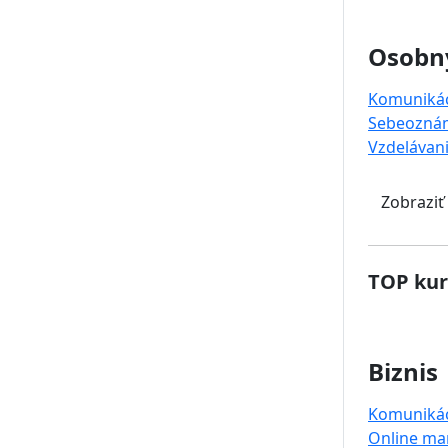
Osobný
Komuniká
Sebeoznám
Vzdelávan
Zobraziť
TOP kur
Biznis
Komuniká
Online ma