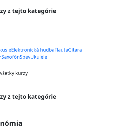
zy z tejto kategórie
rkusie
Elektronická hudba
Flauta
Gitara
r
Saxofón
Spev
Ukulele
 všetky kurzy
zy z tejto kategórie
onómia