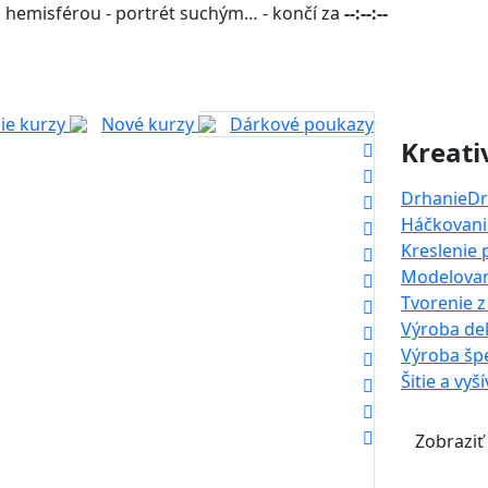
 hemisférou - portrét suchým… - končí za
--:--:--
ie kurzy
Nové kurzy
Dárkové poukazy
Kreati
Drhanie
Dr
Háčkovanie
Kreslenie
Modelova
Tvorenie z
Výroba dek
Výroba šp
Šitie a vyš
Zobraziť