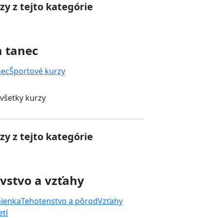
zy z tejto kategórie
a tanec
nec
Športové kurzy
 všetky kurzy
zy z tejto kategórie
vstvo a vzťahy
mienka
Tehotenstvo a pôrod
Vzťahy
tí