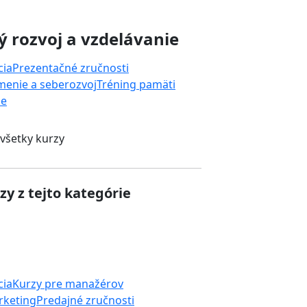
 rozvoj a vzdelávanie
cia
Prezentačné zručnosti
enie a seberozvoj
Tréning pamäti
ie
 všetky kurzy
zy z tejto kategórie
cia
Kurzy pre manažérov
rketing
Predajné zručnosti