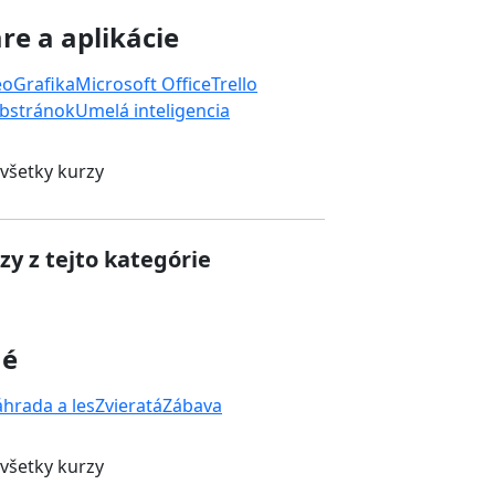
re a aplikácie
eo
Grafika
Microsoft Office
Trello
bstránok
Umelá inteligencia
 všetky kurzy
zy z tejto kategórie
né
áhrada a les
Zvieratá
Zábava
 všetky kurzy