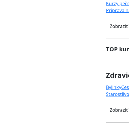
Kurzy peč
Príprava 
Zobraziť
TOP kur
Zdravi
Bylinky
Ces
Starostlivo
Zobraziť