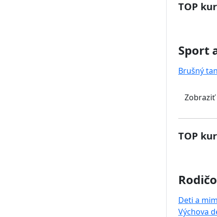
TOP kur
Sport 
Brušný ta
Zobraziť
TOP kur
Rodičo
Deti a mi
Výchova de