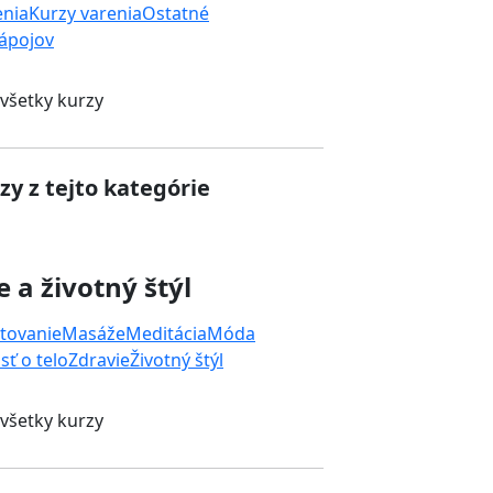
enia
Kurzy varenia
Ostatné
nápojov
 všetky kurzy
zy z tejto kategórie
e a životný štýl
tovanie
Masáže
Meditácia
Móda
sť o telo
Zdravie
Životný štýl
 všetky kurzy