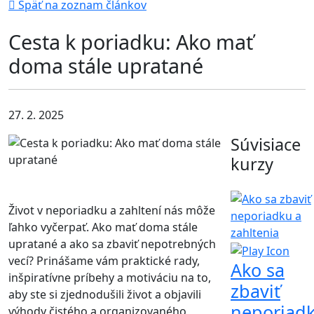
Späť na zoznam článkov
Cesta k poriadku: Ako mať
doma stále upratané
27. 2. 2025
Súvisiace
kurzy
Život v neporiadku a zahltení nás môže
ľahko vyčerpať. Ako mať doma stále
upratané a ako sa zbaviť nepotrebných
vecí? Prinášame vám praktické rady,
Ako sa
inšpiratívne príbehy a motiváciu na to,
zbaviť
aby ste si zjednodušili život a objavili
neporiad
výhody čistého a organizovaného