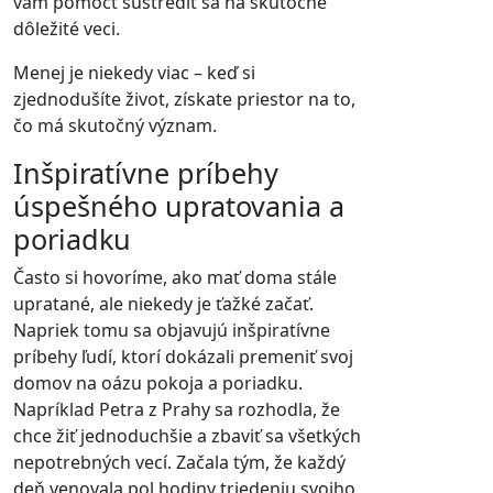
vám pomôcť sústrediť sa na skutočne
dôležité veci.
Menej je niekedy viac – keď si
zjednodušíte život, získate priestor na to,
čo má skutočný význam.
Inšpiratívne príbehy
úspešného upratovania a
poriadku
Často si hovoríme, ako mať doma stále
upratané, ale niekedy je ťažké začať.
Napriek tomu sa objavujú inšpiratívne
príbehy ľudí, ktorí dokázali premeniť svoj
domov na oázu pokoja a poriadku.
Napríklad Petra z Prahy sa rozhodla, že
chce žiť jednoduchšie a zbaviť sa všetkých
nepotrebných vecí. Začala tým, že každý
deň venovala pol hodiny triedeniu svojho