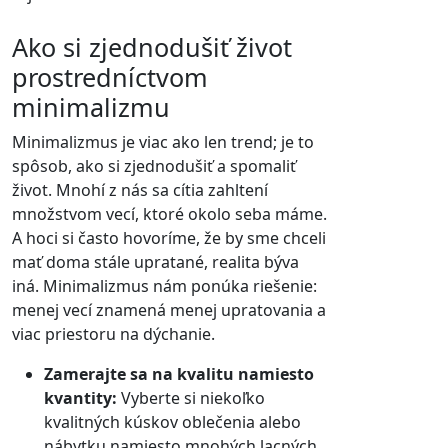
Ako si zjednodušiť život
prostredníctvom
minimalizmu
Minimalizmus je viac ako len trend; je to
spôsob, ako si zjednodušiť a spomaliť
život. Mnohí z nás sa cítia zahltení
množstvom vecí, ktoré okolo seba máme.
A hoci si často hovoríme, že by sme chceli
mať doma stále upratané, realita býva
iná. Minimalizmus nám ponúka riešenie:
menej vecí znamená menej upratovania a
viac priestoru na dýchanie.
Zamerajte sa na kvalitu namiesto
kvantity:
Vyberte si niekoľko
kvalitných kúskov oblečenia alebo
nábytku namiesto mnohých lacných