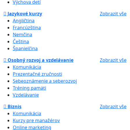
Výchova detí
Jazykové kurzy
Zobrazit vše
Angličtina
Francúzština
Nemčina
Čeština
Španielčina
Osobný rozvoj a vzdelávanie
Zobrazit vše
Komunikácia
Prezentačné zručnosti
Sebeoznámenie a seberozvoj
Tréning pamäti
Vzdelávanie
Biznis
Zobrazit vše
Komunikácia
Kurzy pre manažérov
Online marketing