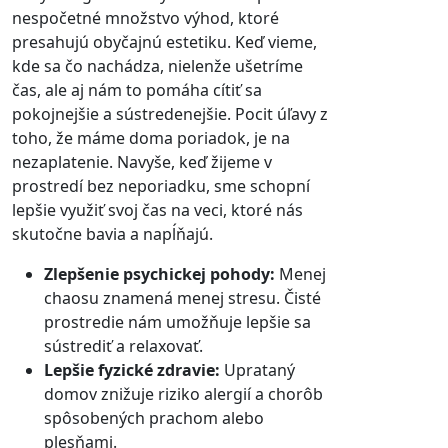
nespočetné množstvo výhod, ktoré
presahujú obyčajnú estetiku. Keď vieme,
kde sa čo nachádza, nielenže ušetríme
čas, ale aj nám to pomáha cítiť sa
pokojnejšie a sústredenejšie. Pocit úľavy z
toho, že máme doma poriadok, je na
nezaplatenie. Navyše, keď žijeme v
prostredí bez neporiadku, sme schopní
lepšie využiť svoj čas na veci, ktoré nás
skutočne bavia a napĺňajú.
Zlepšenie psychickej pohody:
Menej
chaosu znamená menej stresu. Čisté
prostredie nám umožňuje lepšie sa
sústrediť a relaxovať.
Lepšie fyzické zdravie:
Uprataný
domov znižuje riziko alergií a chorôb
spôsobených prachom alebo
plesňami.