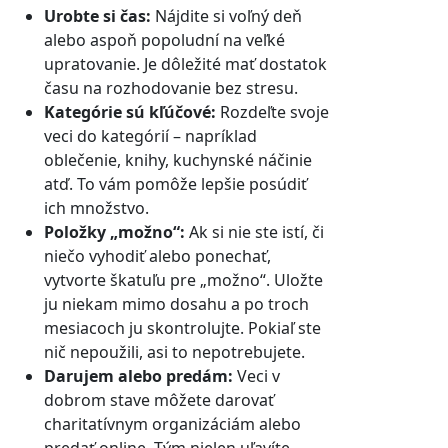
Urobte si čas:
Nájdite si voľný deň
alebo aspoň popoludní na veľké
upratovanie. Je dôležité mať dostatok
času na rozhodovanie bez stresu.
Kategórie sú kľúčové:
Rozdeľte svoje
veci do kategórií – napríklad
oblečenie, knihy, kuchynské náčinie
atď. To vám pomôže lepšie posúdiť
ich množstvo.
Položky „možno“:
Ak si nie ste istí, či
niečo vyhodiť alebo ponechať,
vytvorte škatuľu pre „možno“. Uložte
ju niekam mimo dosahu a po troch
mesiacoch ju skontrolujte. Pokiaľ ste
nič nepoužili, asi to nepotrebujete.
Darujem alebo predám:
Veci v
dobrom stave môžete darovať
charitatívnym organizáciám alebo
predať online. Tým nielen uľavíte