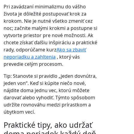
Pri zavádzaní minimalizmu do vášho
života je dôležité postupovať krok za
krokom. Nie je nutné všetko zmeniť cez
noc; začnite malými krokmi a postupne si
vytvorte priestor pre nové možnosti. Ak
chcete získať ďalšiu inšpiráciu a praktické
rady, odporúčame kurz
Ako sa zbaviť
neporiadku a zahltenia
, ktorý vás
prevedie celým procesom.
Tip: Stanovte si pravidlo „jeden dovnútra,
jeden von“. Keď si kúpite niečo nové,
nájdite doma jednu vec, ktorú môžete
darovať alebo vyhodiť. Týmto spôsobom
udržíte rovnováhu medzi prírastkom a
úbytkom vecí.
Praktické tipy, ako udržať
doma poriadok každý deň