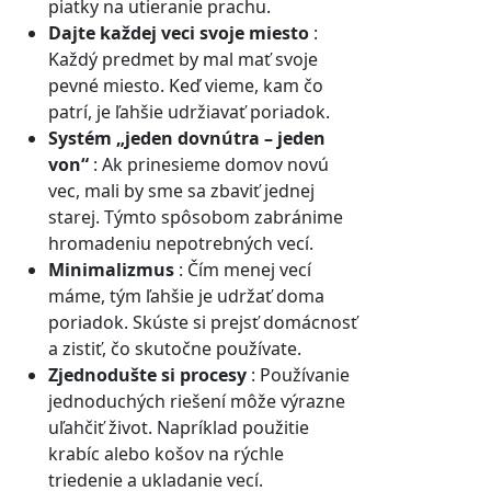
piatky na utieranie prachu.
Dajte každej veci svoje miesto
:
Každý predmet by mal mať svoje
pevné miesto. Keď vieme, kam čo
patrí, je ľahšie udržiavať poriadok.
Systém „jeden dovnútra – jeden
von“
: Ak prinesieme domov novú
vec, mali by sme sa zbaviť jednej
starej. Týmto spôsobom zabránime
hromadeniu nepotrebných vecí.
Minimalizmus
: Čím menej vecí
máme, tým ľahšie je udržať doma
poriadok. Skúste si prejsť domácnosť
a zistiť, čo skutočne používate.
Zjednodušte si procesy
: Používanie
jednoduchých riešení môže výrazne
uľahčiť život. Napríklad použitie
krabíc alebo košov na rýchle
triedenie a ukladanie vecí.