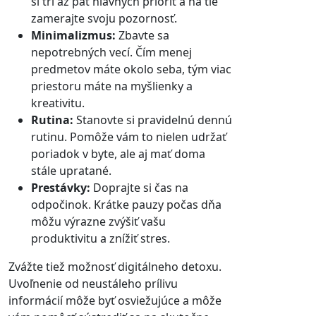
si tri až päť hlavných priorít a na tie
zamerajte svoju pozornosť.
Minimalizmus:
Zbavte sa
nepotrebných vecí. Čím menej
predmetov máte okolo seba, tým viac
priestoru máte na myšlienky a
kreativitu.
Rutina:
Stanovte si pravidelnú dennú
rutinu. Pomôže vám to nielen udržať
poriadok v byte, ale aj mať doma
stále upratané.
Prestávky:
Doprajte si čas na
odpočinok. Krátke pauzy počas dňa
môžu výrazne zvýšiť vašu
produktivitu a znížiť stres.
Zvážte tiež možnosť digitálneho detoxu.
Uvoľnenie od neustáleho prílivu
informácií môže byť osviežujúce a môže