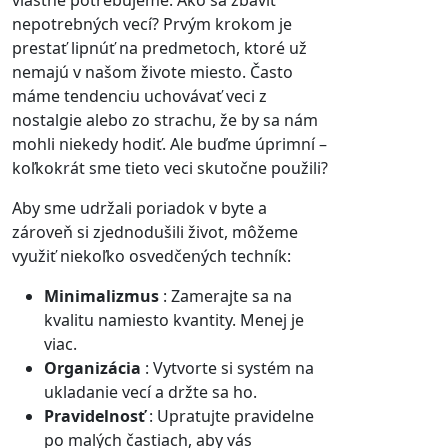
nepotrebných vecí? Prvým krokom je
prestať lipnúť na predmetoch, ktoré už
nemajú v našom živote miesto. Často
máme tendenciu uchovávať veci z
nostalgie alebo zo strachu, že by sa nám
mohli niekedy hodiť. Ale buďme úprimní –
koľkokrát sme tieto veci skutočne použili?
Aby sme udržali poriadok v byte a
zároveň si zjednodušili život, môžeme
využiť niekoľko osvedčených techník:
Minimalizmus
: Zamerajte sa na
kvalitu namiesto kvantity. Menej je
viac.
Organizácia
: Vytvorte si systém na
ukladanie vecí a držte sa ho.
Pravidelnosť
: Upratujte pravidelne
po malých častiach, aby vás