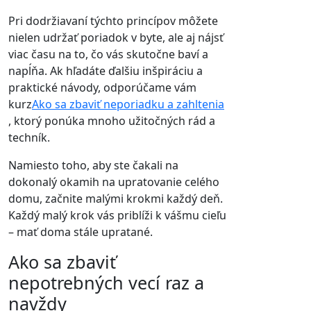
Pri dodržiavaní týchto princípov môžete
nielen udržať poriadok v byte, ale aj nájsť
viac času na to, čo vás skutočne baví a
napĺňa. Ak hľadáte ďalšiu inšpiráciu a
praktické návody, odporúčame vám
kurz
Ako sa zbaviť neporiadku a zahltenia
, ktorý ponúka mnoho užitočných rád a
techník.
Namiesto toho, aby ste čakali na
dokonalý okamih na upratovanie celého
domu, začnite malými krokmi každý deň.
Každý malý krok vás priblíži k vášmu cieľu
– mať doma stále upratané.
Ako sa zbaviť
nepotrebných vecí raz a
navždy