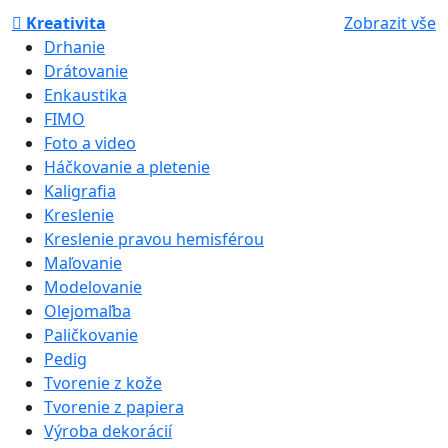
Kreativita
Zobrazit vše
Drhanie
Drátovanie
Enkaustika
FIMO
Foto a video
Háčkovanie a pletenie
Kaligrafia
Kreslenie
Kreslenie pravou hemisférou
Maľovanie
Modelovanie
Olejomaľba
Paličkovanie
Pedig
Tvorenie z kože
Tvorenie z papiera
Výroba dekorácií