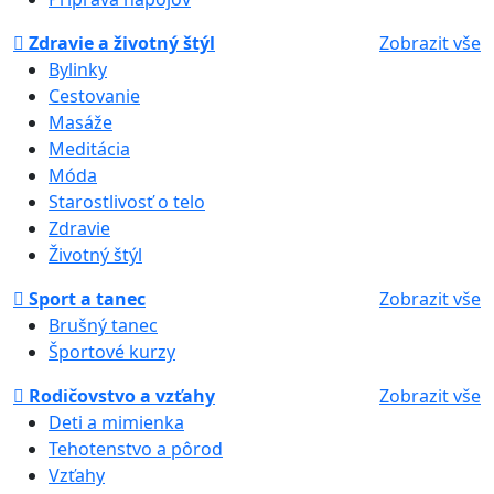
Zdravie a životný štýl
Zobrazit vše
Bylinky
Cestovanie
Masáže
Meditácia
Móda
Starostlivosť o telo
Zdravie
Životný štýl
Sport a tanec
Zobrazit vše
Brušný tanec
Športové kurzy
Rodičovstvo a vzťahy
Zobrazit vše
Deti a mimienka
Tehotenstvo a pôrod
Vzťahy