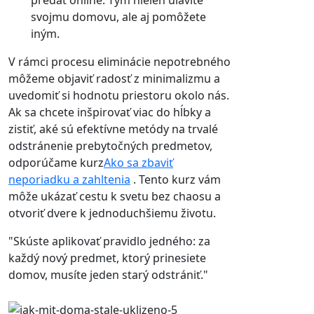
svojmu domovu, ale aj pomôžete
iným.
V rámci procesu eliminácie nepotrebného
môžeme objaviť radosť z minimalizmu a
uvedomiť si hodnotu priestoru okolo nás.
Ak sa chcete inšpirovať viac do hĺbky a
zistiť, aké sú efektívne metódy na trvalé
odstránenie prebytočných predmetov,
odporúčame kurz
Ako sa zbaviť
neporiadku a zahltenia
. Tento kurz vám
môže ukázať cestu k svetu bez chaosu a
otvoriť dvere k jednoduchšiemu životu.
"Skúste aplikovať pravidlo jedného: za
každý nový predmet, ktorý prinesiete
domov, musíte jeden starý odstrániť."