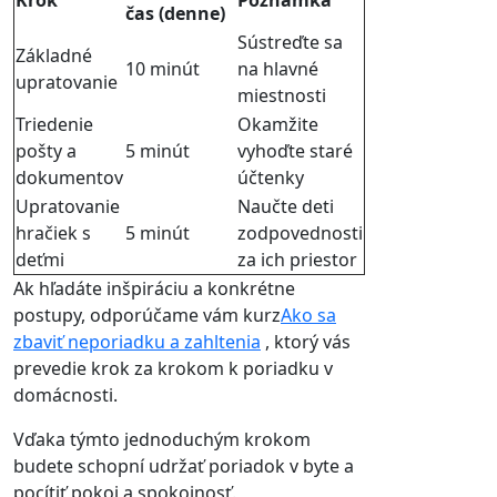
čas (denne)
Sústreďte sa
Základné
10 minút
na hlavné
upratovanie
miestnosti
Triedenie
Okamžite
pošty a
5 minút
vyhoďte staré
dokumentov
účtenky
Upratovanie
Naučte deti
hračiek s
5 minút
zodpovednosti
deťmi
za ich priestor
Ak hľadáte inšpiráciu a konkrétne
postupy, odporúčame vám kurz
Ako sa
zbaviť neporiadku a zahltenia
, ktorý vás
prevedie krok za krokom k poriadku v
domácnosti.
Vďaka týmto jednoduchým krokom
budete schopní udržať poriadok v byte a
pocítiť pokoj a spokojnosť.