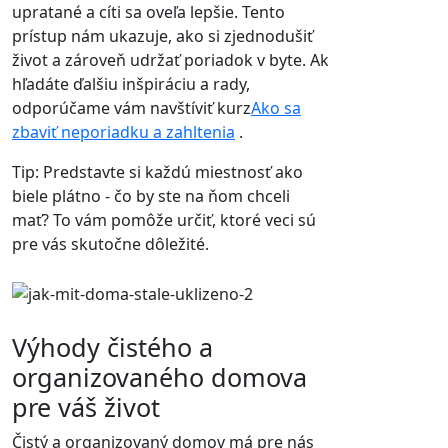
upratané a cíti sa oveľa lepšie. Tento
prístup nám ukazuje, ako si zjednodušiť
život a zároveň udržať poriadok v byte. Ak
hľadáte ďalšiu inšpiráciu a rady,
odporúčame vám navštíviť kurz
Ako sa
zbaviť neporiadku a zahltenia
.
Tip: Predstavte si každú miestnosť ako
biele plátno - čo by ste na ňom chceli
mať? To vám pomôže určiť, ktoré veci sú
pre vás skutočne dôležité.
Výhody čistého a
organizovaného domova
pre váš život
Čistý a organizovaný domov má pre nás