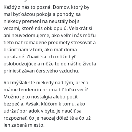
Každý z nás to pozná. Domov, ktorý by
mal byť oázou pokoja a pohody, sa
niekedy premení na neustály boj s
vecami, ktoré nás obklopujú. Veľakrát si
ani neuvedomujeme, ako veľmi nás môžu
tieto nahromadené predmety stresovať a
brániť nám v tom, ako mať doma
upratané. Zbaviť sa ich môže byť
oslobodzujúce a môže to do nášho života
priniesť závan čerstvého vzduchu.
Rozmýšľali ste niekedy nad tým, prečo
máme tendenciu hromadiť toľko vecí?
Možno je to nostalgia alebo pocit
bezpečia. Avšak, kľúčom k tomu, ako
udržať poriadok v byte, je naučiť sa
rozpoznať, čo je naozaj dôležité a čo už
len zaberá miesto.