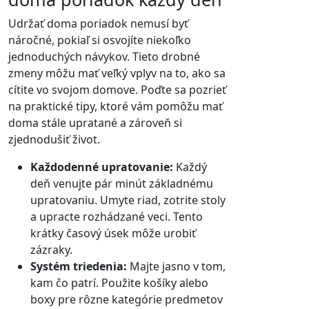
Udržať doma poriadok nemusí byť
náročné, pokiaľ si osvojíte niekoľko
jednoduchých návykov. Tieto drobné
zmeny môžu mať veľký vplyv na to, ako sa
cítite vo svojom domove. Poďte sa pozrieť
na praktické tipy, ktoré vám pomôžu mať
doma stále upratané a zároveň si
zjednodušiť život.
Každodenné upratovanie:
Každý
deň venujte pár minút základnému
upratovaniu. Umyte riad, zotrite stoly
a upracte rozhádzané veci. Tento
krátky časový úsek môže urobiť
zázraky.
Systém triedenia:
Majte jasno v tom,
kam čo patrí. Použite košíky alebo
boxy pre rôzne kategórie predmetov