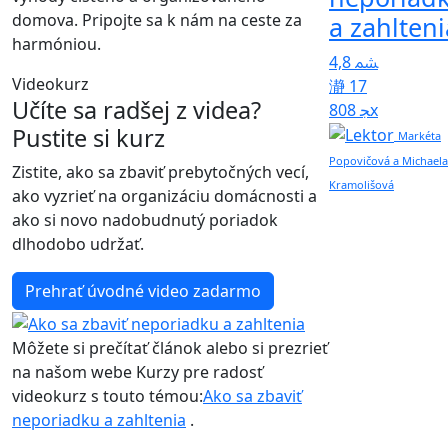
domova. Pripojte sa k nám na ceste za
a zahlteni
harmóniou.
4,8
Videokurz
17
Učíte sa radšej z videa?
808x
Pustite si kurz
Markéta
Popovičová a Michaela
Zistite, ako sa zbaviť prebytočných vecí,
Kramolišová
ako vyzrieť na organizáciu domácnosti a
ako si novo nadobudnutý poriadok
dlhodobo udržať.
Prehrať úvodné video zadarmo
Môžete si prečítať článok alebo si prezrieť
na našom webe Kurzy pre radosť
videokurz s touto témou:
Ako sa zbaviť
neporiadku a zahltenia
.