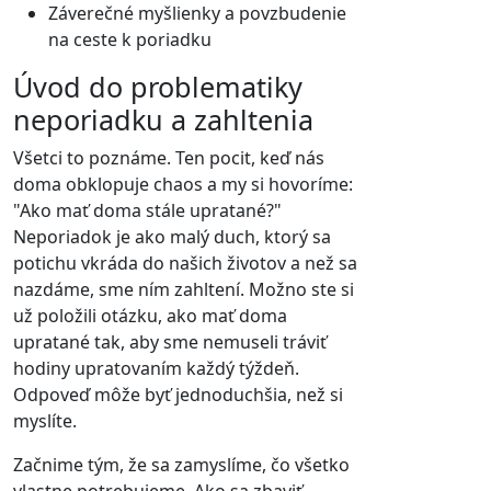
Záverečné myšlienky a povzbudenie
na ceste k poriadku
Úvod do problematiky
neporiadku a zahltenia
Všetci to poznáme. Ten pocit, keď nás
doma obklopuje chaos a my si hovoríme:
"Ako mať doma stále upratané?"
Neporiadok je ako malý duch, ktorý sa
potichu vkráda do našich životov a než sa
nazdáme, sme ním zahltení. Možno ste si
už položili otázku, ako mať doma
upratané tak, aby sme nemuseli tráviť
hodiny upratovaním každý týždeň.
Odpoveď môže byť jednoduchšia, než si
myslíte.
Začnime tým, že sa zamyslíme, čo všetko
vlastne potrebujeme. Ako sa zbaviť