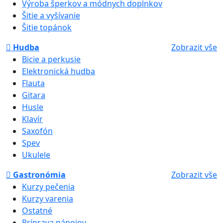
Výroba šperkov a módnych doplnkov
Šitie a vyšívanie
Šitie topánok
Hudba
Zobrazit vše
Bicie a perkusie
Elektronická hudba
Flauta
Gitara
Husle
Klavír
Saxofón
Spev
Ukulele
Gastronómia
Zobrazit vše
Kurzy pečenia
Kurzy varenia
Ostatné
Príprava nápojov