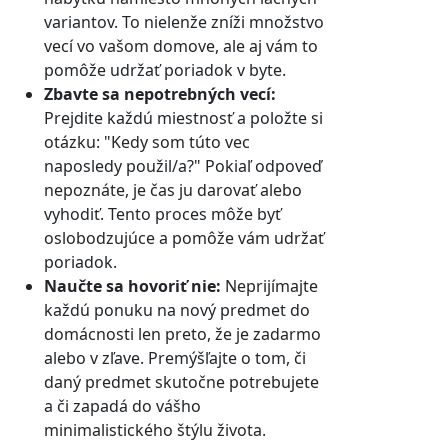
variantov. To nielenže zníži množstvo
vecí vo vašom domove, ale aj vám to
pomôže udržať poriadok v byte.
Zbavte sa nepotrebných vecí:
Prejdite každú miestnosť a položte si
otázku: "Kedy som túto vec
naposledy použil/a?" Pokiaľ odpoveď
nepoznáte, je čas ju darovať alebo
vyhodiť. Tento proces môže byť
oslobodzujúce a pomôže vám udržať
poriadok.
Naučte sa hovoriť nie:
Neprijímajte
každú ponuku na nový predmet do
domácnosti len preto, že je zadarmo
alebo v zľave. Premýšľajte o tom, či
daný predmet skutočne potrebujete
a či zapadá do vášho
minimalistického štýlu života.