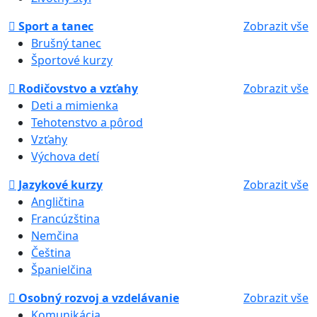
Sport a tanec
Zobrazit vše
Brušný tanec
Športové kurzy
Rodičovstvo a vzťahy
Zobrazit vše
Deti a mimienka
Tehotenstvo a pôrod
Vzťahy
Výchova detí
Jazykové kurzy
Zobrazit vše
Angličtina
Francúzština
Nemčina
Čeština
Španielčina
Osobný rozvoj a vzdelávanie
Zobrazit vše
Komunikácia