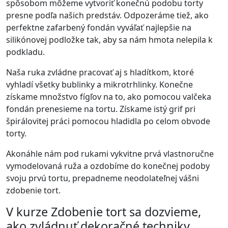
spôsobom môžeme vytvoriť konečnú podobu torty
presne podľa našich predstáv. Odpozeráme tiež, ako
perfektne zafarbený fondán vyváľať najlepšie na
silikónovej podložke tak, aby sa nám hmota nelepila k
podkladu.
Naša ruka zvládne pracovať aj s hladítkom, ktoré
vyhladí všetky bublinky a mikrotrhlinky. Konečne
získame množstvo fígľov na to, ako pomocou valčeka
fondán prenesieme na tortu. Získame istý grif pri
špirálovitej práci pomocou hladidla po celom obvode
torty.
Akonáhle nám pod rukami vykvitne prvá vlastnoručne
vymodelovaná ruža a ozdobíme do konečnej podoby
svoju prvú tortu, prepadneme neodolateľnej vášni
zdobenie tort.
V kurze Zdobenie tort sa dozvieme,
ako zvládnuť dekoračné techniky