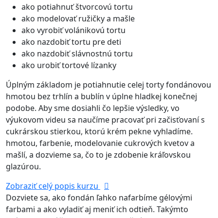
ako potiahnuť štvorcovú tortu
ako modelovať ružičky a mašle
ako vyrobiť volánikovú tortu
ako nazdobiť tortu pre deti
ako nazdobiť slávnostnú tortu
ako urobiť tortové lízanky
Úplným základom je potiahnutie celej torty fondánovou
hmotou bez trhlín a bublín v úplne hladkej konečnej
podobe. Aby sme dosiahli čo lepšie výsledky, vo
výukovom videu sa naučíme pracovať pri začisťovaní s
cukrárskou stierkou, ktorú krém pekne vyhladíme.
hmotou, farbenie, modelovanie cukrových kvetov a
mašlí, a dozvieme sa, čo to je zdobenie kráľovskou
glazúrou.
Zobraziť celý popis kurzu
Dozviete sa, ako fondán ľahko nafarbíme gélovými
farbami a ako vyladiť aj meniť ich odtieň. Takýmto