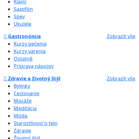
Klavír
Saxofón
Spev
Ukulele
Gastronómia
Zobrazit vše
Kurzy pečenia
Kurzy varenia
Ostatné
Príprava nápojov
Zdravie a životný štýl
Zobrazit vše
Bylinky
Cestovanie
Masáže
Meditácia
Móda
Starostlivosť o telo
Zdravie
Životný štýl