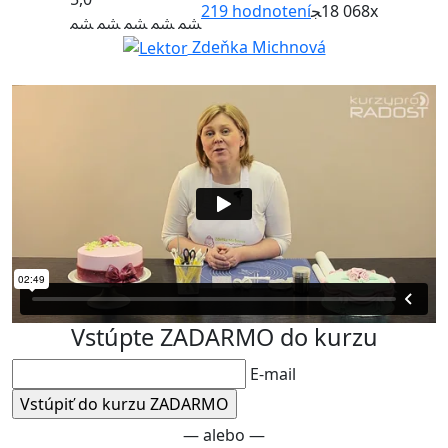
219
hodnotení
18 068x
Zdeňka Michnová
Vstúpte ZADARMO do kurzu
E-mail
— alebo —