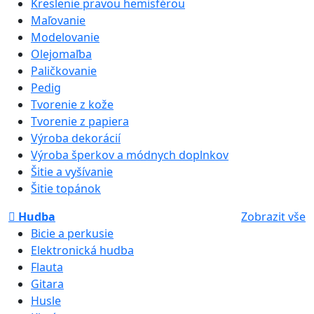
Kreslenie pravou hemisférou
Maľovanie
Modelovanie
Olejomaľba
Paličkovanie
Pedig
Tvorenie z kože
Tvorenie z papiera
Výroba dekorácií
Výroba šperkov a módnych doplnkov
Šitie a vyšívanie
Šitie topánok
Hudba
Zobrazit vše
Bicie a perkusie
Elektronická hudba
Flauta
Gitara
Husle