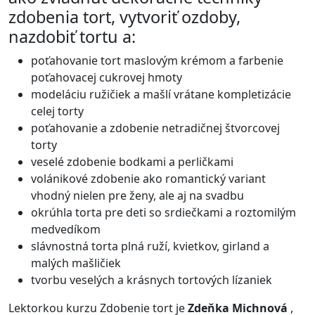
zdobenia tort, vytvoriť ozdoby,
nazdobiť tortu a:
poťahovanie tort maslovým krémom a farbenie
poťahovacej cukrovej hmoty
modeláciu ružičiek a mašlí vrátane kompletizácie
celej torty
poťahovanie a zdobenie netradičnej štvorcovej
torty
veselé zdobenie bodkami a perličkami
volánikové zdobenie ako romantický variant
vhodný nielen pre ženy, ale aj na svadbu
okrúhla torta pre deti so srdiečkami a roztomilým
medvedíkom
slávnostná torta plná ruží, kvietkov, girland a
malých mašličiek
tvorbu veselých a krásnych tortových lízaniek
Lektorkou kurzu Zdobenie tort je
Zdeňka Michnová
,