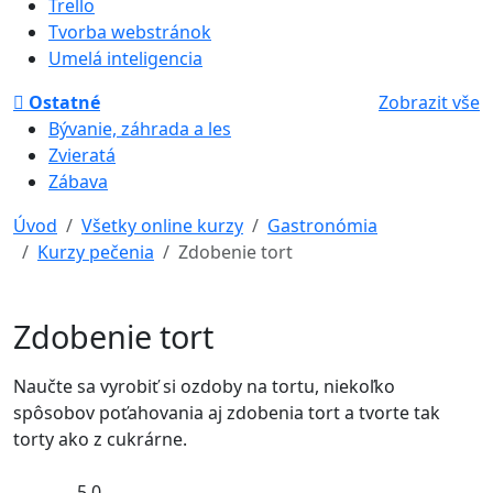
Trello
Tvorba webstránok
Umelá inteligencia
Ostatné
Zobrazit vše
Bývanie, záhrada a les
Zvieratá
Zábava
Úvod
Všetky online kurzy
Gastronómia
Kurzy pečenia
Zdobenie tort
Zdobenie tort
Naučte sa vyrobiť si ozdoby na tortu, niekoľko
spôsobov poťahovania aj zdobenia tort a tvorte tak
torty ako z cukrárne.
5,0