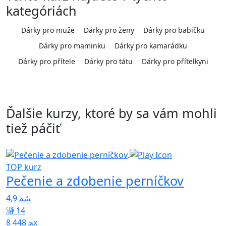
kategóriách
Dárky pro muže
Dárky pro ženy
Dárky pro babičku
Dárky pro maminku
Dárky pro kamarádku
Dárky pro přítele
Dárky pro tátu
Dárky pro přítelkyni
Ďalšie kurzy, ktoré by sa vám mohli
tiež páčiť
Z
TOP kurz
Pečenie a zdobenie perníčkov
p
4,9
5
14
8 448x