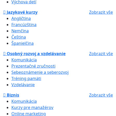
Výchova detí
Jazykové kurzy
Zobrazit vše
Angličtina
Francúzština
Nemčina
Čeština
Španielčina
Osobný rozvoj a vzdelávanie
Zobrazit vše
Komunikácia
Prezentačné zručnosti
Sebeoznámenie a seberozvoj
Tréning pamäti
Vzdelávanie
Biznis
Zobrazit vše
Komunikácia
Kurzy pre manažérov
Online marketing