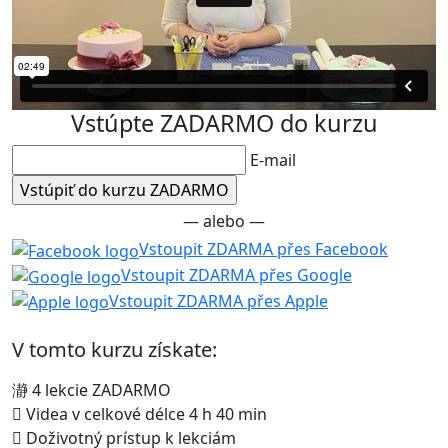
Vstúpte ZADARMO do kurzu
E-mail
— alebo —
Vstoupit ZDARMA přes Facebook
Vstoupit ZDARMA přes Google
Vstoupit ZDARMA přes Apple
V tomto kurzu získate:
4 lekcie ZADARMO
Videa v celkové délce 4 h 40 min
Doživotný prístup k lekciám