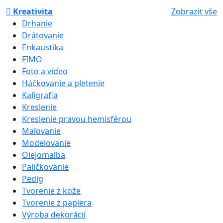
Kreativita
Zobrazit vše
Drhanie
Drátovanie
Enkaustika
FIMO
Foto a video
Háčkovanie a pletenie
Kaligrafia
Kreslenie
Kreslenie pravou hemisférou
Maľovanie
Modelovanie
Olejomaľba
Paličkovanie
Pedig
Tvorenie z kože
Tvorenie z papiera
Výroba dekorácií