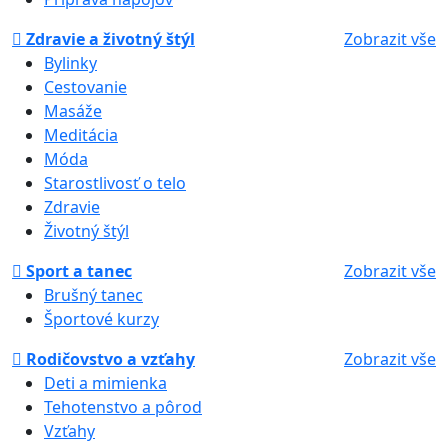
Zdravie a životný štýl
Zobrazit vše
Bylinky
Cestovanie
Masáže
Meditácia
Móda
Starostlivosť o telo
Zdravie
Životný štýl
Sport a tanec
Zobrazit vše
Brušný tanec
Športové kurzy
Rodičovstvo a vzťahy
Zobrazit vše
Deti a mimienka
Tehotenstvo a pôrod
Vzťahy