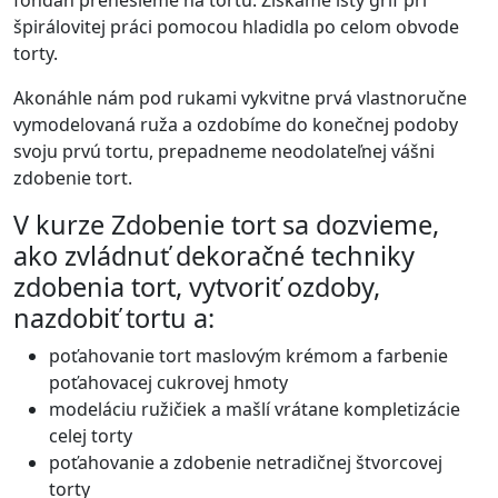
fondán prenesieme na tortu. Získame istý grif pri
špirálovitej práci pomocou hladidla po celom obvode
torty.
Akonáhle nám pod rukami vykvitne prvá vlastnoručne
vymodelovaná ruža a ozdobíme do konečnej podoby
svoju prvú tortu, prepadneme neodolateľnej vášni
zdobenie tort.
V kurze Zdobenie tort sa dozvieme,
ako zvládnuť dekoračné techniky
zdobenia tort, vytvoriť ozdoby,
nazdobiť tortu a:
poťahovanie tort maslovým krémom a farbenie
poťahovacej cukrovej hmoty
modeláciu ružičiek a mašlí vrátane kompletizácie
celej torty
poťahovanie a zdobenie netradičnej štvorcovej
torty