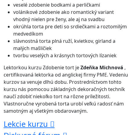
veselé zdobenie bodkami a perličkami
volánikové zdobenie ako romantický variant
vhodný nielen pre ženy, ale aj na svadbu
okrúhla torta pre deti so srdiečkami a roztomilým
medvedíkom
slávnostná torta plná ruží, kvietkov, girland a
malých mašličiek
tvorbu veselých a krásnych tortových lízaniek
Lektorkou kurzu Zdobenie tort je
Zdeňka Michnová
,
certifikovaná lektorka od anglickej firmy PME. Vedeniu
kurzov sa venuje dlhú dobu. Prostredníctvom tohto
kurzu nás pomocou základných dekoračných techník
naučí zdobiť niekoľko tort na rôzne príležitosti.
Vlastnoručne vyrobená torta urobí veľkú radosť nám
samotným aj všetkým obdarovaným.
Lekcie kurzu