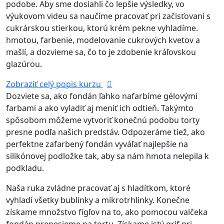
podobe. Aby sme dosiahli čo lepšie výsledky, vo
výukovom videu sa naučíme pracovať pri začisťovaní s
cukrárskou stierkou, ktorú krém pekne vyhladíme.
hmotou, farbenie, modelovanie cukrových kvetov a
mašlí, a dozvieme sa, čo to je zdobenie kráľovskou
glazúrou.
Zobraziť celý popis kurzu
Dozviete sa, ako fondán ľahko nafarbíme gélovými
farbami a ako vyladiť aj meniť ich odtieň. Takýmto
spôsobom môžeme vytvoriť konečnú podobu torty
presne podľa našich predstáv. Odpozeráme tiež, ako
perfektne zafarbený fondán vyváľať najlepšie na
silikónovej podložke tak, aby sa nám hmota nelepila k
podkladu.
Naša ruka zvládne pracovať aj s hladítkom, ktoré
vyhladí všetky bublinky a mikrotrhlinky. Konečne
získame množstvo fígľov na to, ako pomocou valčeka