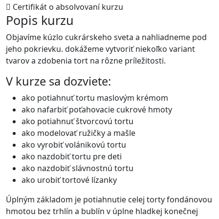
Certifikát o absolvovaní kurzu
Popis kurzu
Objavíme kúzlo cukrárskeho sveta a nahliadneme pod
jeho pokrievku. dokážeme vytvoriť niekoľko variant
tvarov a zdobenia tort na rôzne príležitosti.
V kurze sa dozviete:
ako potiahnuť tortu maslovým krémom
ako nafarbiť poťahovacie cukrové hmoty
ako potiahnuť štvorcovú tortu
ako modelovať ružičky a mašle
ako vyrobiť volánikovú tortu
ako nazdobiť tortu pre deti
ako nazdobiť slávnostnú tortu
ako urobiť tortové lízanky
Úplným základom je potiahnutie celej torty fondánovou
hmotou bez trhlín a bublín v úplne hladkej konečnej