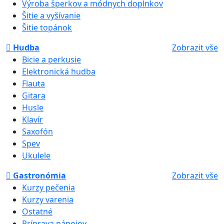
Výroba šperkov a módnych doplnkov
Šitie a vyšívanie
Šitie topánok
Hudba
Zobrazit vše
Bicie a perkusie
Elektronická hudba
Flauta
Gitara
Husle
Klavír
Saxofón
Spev
Ukulele
Gastronómia
Zobrazit vše
Kurzy pečenia
Kurzy varenia
Ostatné
Príprava nápojov