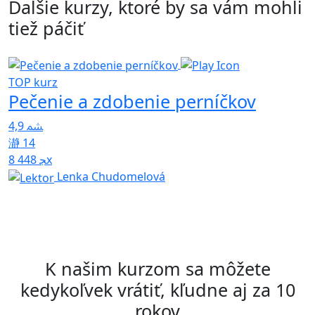
Ďalšie kurzy, ktoré by sa vám mohli
tiež páčiť
Z
TOP kurz
Pečenie a zdobenie perníčkov
p
4,9
5
14
8 448x
Lenka Chudomelová
K našim kurzom sa môžete
kedykoľvek vrátiť, kľudne aj za 10
rokov