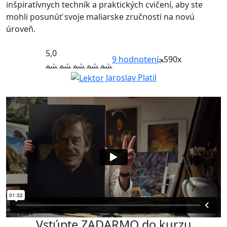
inšpiratívnych techník a praktických cvičení, aby ste
mohli posunúť svoje maliarske zručnosti na novú
úroveň.
5,0
9
hodnotení
590x
Jaroslav Platil
Vstúpte ZADARMO do kurzu