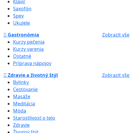
Klavír
Saxofón
Spev
Ukulele
Gastronómia
Zobrazit vše
Kurzy pečenia
Kurzy varenia
Ostatné
Príprava nápojov
Zdravie a životný štýl
Zobrazit vše
Bylinky
Cestovanie
Masáže
Meditácia
Móda
Starostlivosť o telo
Zdravie
Životný štýl