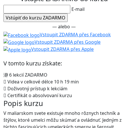
E-mail
— alebo —
Vstoupit ZDARMA přes Facebook
Vstoupit ZDARMA přes Google
Vstoupit ZDARMA přes Apple
V tomto kurzu získate:
6 lekcií ZADARMO
Videa v celkové délce 10 h 19 min
Doživotný prístup k lekciám
Certifikát o absolvovaní kurzu
Popis kurzu
V maliarskom svete existuje mnoho rôznych techník a
štýlov, ktoré umelci môžu skúmať a ovládnuť. Jedným z
týchto fascinujúcich umeleckých smerov je šerosvit.