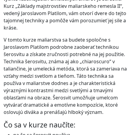
Kurz „Základy majstrovstiev maliarskeho remesla II“,
vedený Jaroslavom Platilom, vám otvorí dvere do tejto
tajomnej techniky a pomôže vám porozumieť jej sile a
kráse.
V tomto kurze maliarstva sa budete spoločne s
Jaroslavom Platilom podrobne zaoberať technikou
šerosvitu a získate zručnosti potrebné na jej použitie.
Technika šerosvitu, známa aj ako „chiaroscuro“ v
taliančine, je umelecká metóda, ktorá sa zameriava na
vzťahy medzi svetlom a tieňom. Táto technika sa
používa v maliarstve dodnes a je charakteristická
výraznými kontrastmi medzi svetlými a tmavými
oblasťami na obraze. Šerosvit umožňuje umelcom
vytvárať dramatické a emotívne kompozície, ktoré
oslovujú diváka a prenášajú hlboký význam.
Čo sa v kurze naučíte: