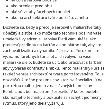
na čo sa šerosvit používa
ako preniesť predlohu
aké sú vzťahy farebných tonaliet
ako na architektúru tváre portrétovaného
Dozviete sa, kedy a prečo je šerosvit v maliarstve taký
dôležitý a zistíte, ako môže táto technika posilniť vaše
umelecké vyjadrenie. Jaroslav Platil vám ukáže, ako
preniesť predlohu na kartón alebo plátno tak, aby ste
zachovali kvalitu a dynamiku šerosvitu. Porozumiete
významu farebných tonaliet a ich vplyvu na vaše
maliarske dielo. Budete sa učiť, ako pracovať s farbami,
aby vytvárali kontrasty a hĺbku. Tento maliarsky kurz sa
taktiež venuje architektúre tváre portrétovaného. To je
obzvlášť užitočné pre umelcov, ktorí sa špecializujú na
portrétnu maľbu. Jeden z najslávnejších umelcov,
Rembrandt, bol majstrom šerosvitu. V kurze budete
skúmať jeho techniky a pokúsite sa zachytiť jedinečný
rytmus, ktorý jeho diela vyžarujú.