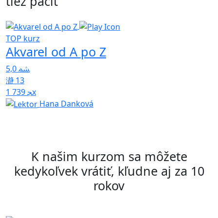
tiež páčiť
TOP kurz
Akvarel od A po Z
4
5,0
13
1 739x
Hana Danková
K našim kurzom sa môžete
kedykoľvek vrátiť, kľudne aj za 10
rokov