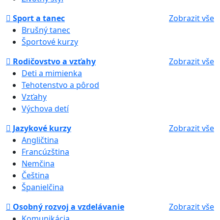
Sport a tanec
Zobrazit vše
Brušný tanec
Športové kurzy
Rodičovstvo a vzťahy
Zobrazit vše
Deti a mimienka
Tehotenstvo a pôrod
Vzťahy
Výchova detí
Jazykové kurzy
Zobrazit vše
Angličtina
Francúzština
Nemčina
Čeština
Španielčina
Osobný rozvoj a vzdelávanie
Zobrazit vše
Komunikácia