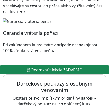
Naše kurzy môžete prehrávať na PC, mobile i tablete.
Vzdelávajte sa cestou do práce alebo využite voľný čas
na dovolenke.
Garancia vrátenia peňazí
Pri zakúpenom kurze máte v prípade nespokojnosti
100% záruku vrátenia peňazí.
Odomknúť lekcie ZADARMO
Darčekové poukazy s osobným
venovaním
Obstarajte svojim blízkym originálny darček –
darčekový poukaz na ich obľúbený kurz.