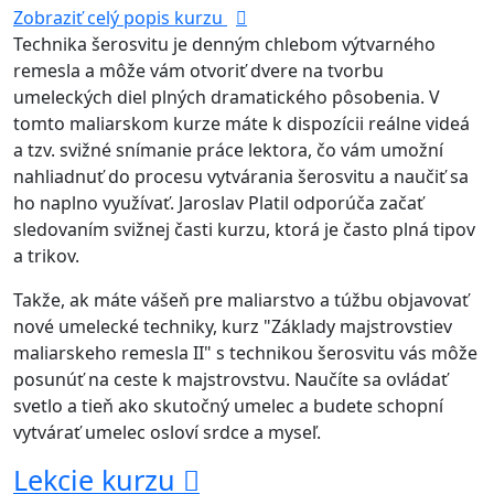
Zobraziť celý popis kurzu
Technika šerosvitu je denným chlebom výtvarného
remesla a môže vám otvoriť dvere na tvorbu
umeleckých diel plných dramatického pôsobenia. V
tomto maliarskom kurze máte k dispozícii reálne videá
a tzv. svižné snímanie práce lektora, čo vám umožní
nahliadnuť do procesu vytvárania šerosvitu a naučiť sa
ho naplno využívať. Jaroslav Platil odporúča začať
sledovaním svižnej časti kurzu, ktorá je často plná tipov
a trikov.
Takže, ak máte vášeň pre maliarstvo a túžbu objavovať
nové umelecké techniky, kurz "Základy majstrovstiev
maliarskeho remesla II" s technikou šerosvitu vás môže
posunúť na ceste k majstrovstvu. Naučíte sa ovládať
svetlo a tieň ako skutočný umelec a budete schopní
vytvárať umelec osloví srdce a myseľ.
Lekcie kurzu