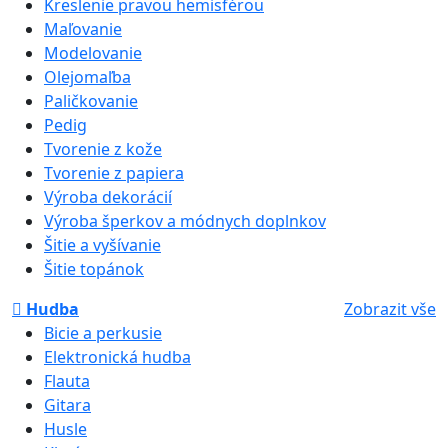
Kreslenie pravou hemisférou
Maľovanie
Modelovanie
Olejomaľba
Paličkovanie
Pedig
Tvorenie z kože
Tvorenie z papiera
Výroba dekorácií
Výroba šperkov a módnych doplnkov
Šitie a vyšívanie
Šitie topánok
Hudba
Zobrazit vše
Bicie a perkusie
Elektronická hudba
Flauta
Gitara
Husle