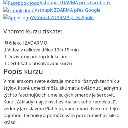
Vstoupit ZDARMA přes Facebook
Vstoupit ZDARMA přes Google
Vstoupit ZDARMA přes Apple
V tomto kurzu získate:
6 lekcií ZADARMO
Videa v celkové délce 10 h 19 min
Doživotný prístup k lekciám
Certifikát o absolvovaní kurzu
Popis kurzu
V maliarskom svete existuje mnoho rôznych techník a
štýlov, ktoré umelci môžu skúmať a ovládnuť. Jedným z
týchto fascinujúcich umeleckých smerov je šerosvit.
Kurz „Základy majstrovstiev maliarskeho remesla II“,
vedený Jaroslavom Platilom, vám otvorí dvere do tejto
tajomnej techniky a pomôže vám porozumieť jej sile a
kráse.