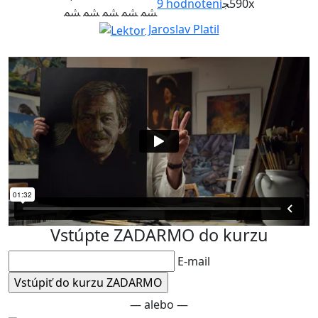
9
hodnotení
590x
Jaroslav Platil
Vstúpte ZADARMO do kurzu
E-mail
— alebo —