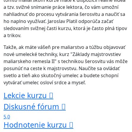
tomto maliarskom kurze máte k dispozícii reálne videá
a tzv. svižné snímanie práce lektora, čo vám umožní
nahliadnuť do procesu vytvárania šerosvitu a naučiť sa
ho naplno využívať. Jaroslav Platil odporúča začať
sledovaním svižnej časti kurzu, ktorá je často plná tipov
a trikov.
Takže, ak máte vášeň pre maliarstvo a túžbu objavovať
nové umelecké techniky, kurz "Základy majstrovstiev
maliarskeho remesla II" s technikou šerosvitu vás môže
posunúť na ceste k majstrovstvu. Naučíte sa ovládať
svetlo a tieň ako skutočný umelec a budete schopní
vytvárať umelec osloví srdce a myseľ.
Lekcie kurzu
Diskusné fórum
5,0
Hodnotenie kurzu