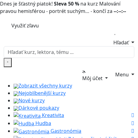
Dnes je šťastný piatok!
Sleva 50 %
na kurz Malování
pravou hemisférou - portrét suchým… - končí za
--:--:--
Využiť zľavu
Hľadať
Menu
Môj účet
Zobrazit všechny kurzy
Nejoblíbenější kurzy
Nové kurzy
Dárkové poukazy
Kreativita
Hudba
Gastronómia