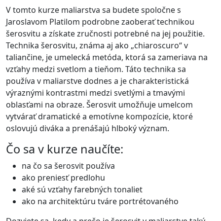
V tomto kurze maliarstva sa budete spoločne s
Jaroslavom Platilom podrobne zaoberať technikou
šerosvitu a získate zručnosti potrebné na jej použitie.
Technika šerosvitu, známa aj ako „chiaroscuro“ v
taliančine, je umelecká metóda, ktorá sa zameriava na
vzťahy medzi svetlom a tieňom. Táto technika sa
používa v maliarstve dodnes a je charakteristická
výraznými kontrastmi medzi svetlými a tmavými
oblasťami na obraze. Šerosvit umožňuje umelcom
vytvárať dramatické a emotívne kompozície, ktoré
oslovujú diváka a prenášajú hlboký význam.
Čo sa v kurze naučíte:
na čo sa šerosvit používa
ako preniesť predlohu
aké sú vzťahy farebných tonaliet
ako na architektúru tváre portrétovaného