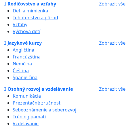
Rodičovstvo a vzťahy
Zobrazit vše
Deti a mimienka
Tehotenstvo a pôrod
Vzťahy
Výchova detí
Jazykové kurzy
Zobrazit vše
Angličtina
Francúzština
Nemčina
Čeština
Španielčina
Osobný rozvoj a vzdelávanie
Zobrazit vše
Komunikácia
Prezentačné zručnosti
Sebeoznámenie a seberozvoj
Tréning pamäti
Vzdelávanie