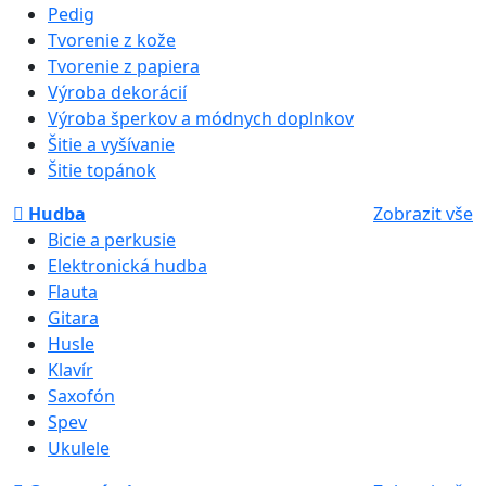
Pedig
Tvorenie z kože
Tvorenie z papiera
Výroba dekorácií
Výroba šperkov a módnych doplnkov
Šitie a vyšívanie
Šitie topánok
Hudba
Zobrazit vše
Bicie a perkusie
Elektronická hudba
Flauta
Gitara
Husle
Klavír
Saxofón
Spev
Ukulele