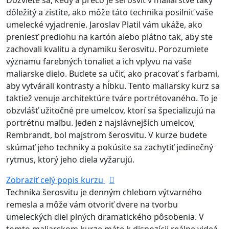
Dozviete sa, kedy a prečo je šerosvit v maliarstve taký
dôležitý a zistíte, ako môže táto technika posilniť vaše
umelecké vyjadrenie. Jaroslav Platil vám ukáže, ako
preniesť predlohu na kartón alebo plátno tak, aby ste
zachovali kvalitu a dynamiku šerosvitu. Porozumiete
významu farebných tonaliet a ich vplyvu na vaše
maliarske dielo. Budete sa učiť, ako pracovať s farbami,
aby vytvárali kontrasty a hĺbku. Tento maliarsky kurz sa
taktiež venuje architektúre tváre portrétovaného. To je
obzvlášť užitočné pre umelcov, ktorí sa špecializujú na
portrétnu maľbu. Jeden z najslávnejších umelcov,
Rembrandt, bol majstrom šerosvitu. V kurze budete
skúmať jeho techniky a pokúsite sa zachytiť jedinečný
rytmus, ktorý jeho diela vyžarujú.
Zobraziť celý popis kurzu
Technika šerosvitu je denným chlebom výtvarného
remesla a môže vám otvoriť dvere na tvorbu
umeleckých diel plných dramatického pôsobenia. V