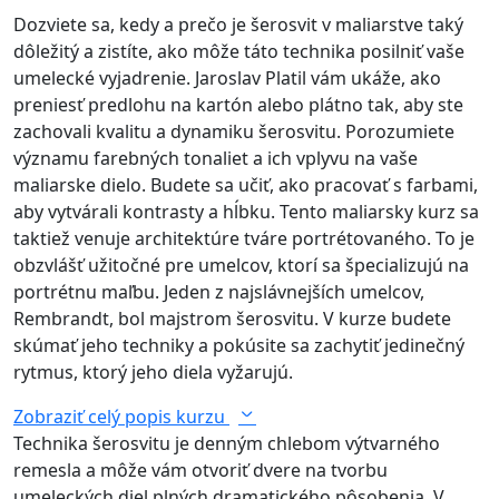
Dozviete sa, kedy a prečo je šerosvit v maliarstve taký
dôležitý a zistíte, ako môže táto technika posilniť vaše
umelecké vyjadrenie. Jaroslav Platil vám ukáže, ako
preniesť predlohu na kartón alebo plátno tak, aby ste
zachovali kvalitu a dynamiku šerosvitu. Porozumiete
významu farebných tonaliet a ich vplyvu na vaše
maliarske dielo. Budete sa učiť, ako pracovať s farbami,
aby vytvárali kontrasty a hĺbku. Tento maliarsky kurz sa
taktiež venuje architektúre tváre portrétovaného. To je
obzvlášť užitočné pre umelcov, ktorí sa špecializujú na
portrétnu maľbu. Jeden z najslávnejších umelcov,
Rembrandt, bol majstrom šerosvitu. V kurze budete
skúmať jeho techniky a pokúsite sa zachytiť jedinečný
rytmus, ktorý jeho diela vyžarujú.
Zobraziť celý popis kurzu
Technika šerosvitu je denným chlebom výtvarného
remesla a môže vám otvoriť dvere na tvorbu
umeleckých diel plných dramatického pôsobenia. V