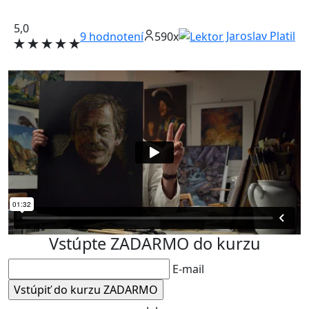
5,0
Jaroslav Platil
9
hodnotení
590x
Vstúpte ZADARMO do kurzu
E-mail