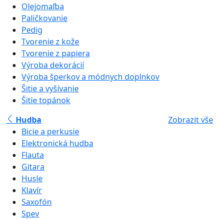
Olejomaľba
Paličkovanie
Pedig
Tvorenie z kože
Tvorenie z papiera
Výroba dekorácií
Výroba šperkov a módnych doplnkov
Šitie a vyšívanie
Šitie topánok
Hudba
Zobrazit vše
Bicie a perkusie
Elektronická hudba
Flauta
Gitara
Husle
Klavír
Saxofón
Spev