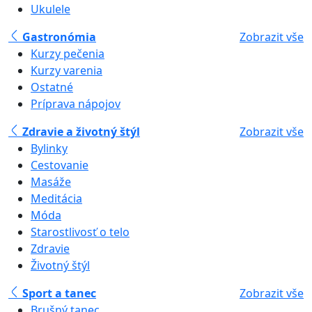
Ukulele
Gastronómia
Zobrazit vše
Kurzy pečenia
Kurzy varenia
Ostatné
Príprava nápojov
Zdravie a životný štýl
Zobrazit vše
Bylinky
Cestovanie
Masáže
Meditácia
Móda
Starostlivosť o telo
Zdravie
Životný štýl
Sport a tanec
Zobrazit vše
Brušný tanec