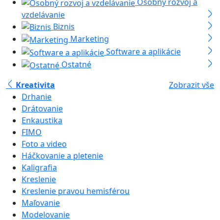
Osobný rozvoj a
vzdelávanie
Biznis
Marketing
Software a aplikácie
Ostatné
Kreativita
Zobrazit vše
Drhanie
Drátovanie
Enkaustika
FIMO
Foto a video
Háčkovanie a pletenie
Kaligrafia
Kreslenie
Kreslenie pravou hemisférou
Maľovanie
Modelovanie