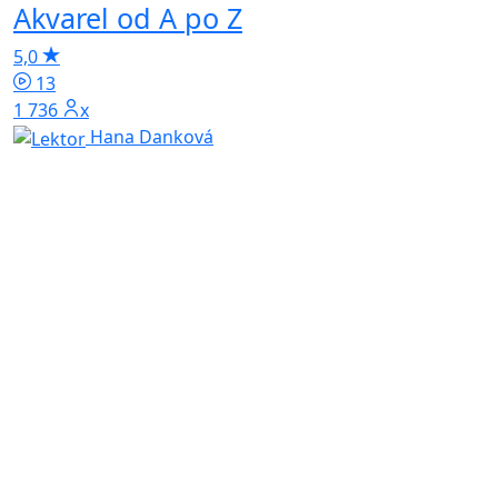
Akvarel od A po Z
4
5,0
13
1 736x
Hana Danková