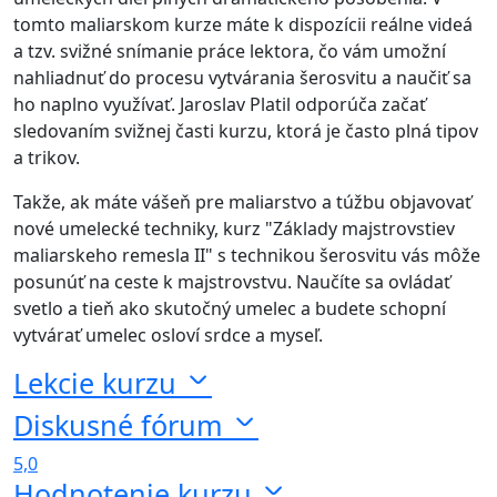
tomto maliarskom kurze máte k dispozícii reálne videá
a tzv. svižné snímanie práce lektora, čo vám umožní
nahliadnuť do procesu vytvárania šerosvitu a naučiť sa
ho naplno využívať. Jaroslav Platil odporúča začať
sledovaním svižnej časti kurzu, ktorá je často plná tipov
a trikov.
Takže, ak máte vášeň pre maliarstvo a túžbu objavovať
nové umelecké techniky, kurz "Základy majstrovstiev
maliarskeho remesla II" s technikou šerosvitu vás môže
posunúť na ceste k majstrovstvu. Naučíte sa ovládať
svetlo a tieň ako skutočný umelec a budete schopní
vytvárať umelec osloví srdce a myseľ.
Lekcie kurzu
Diskusné fórum
5,0
Hodnotenie kurzu