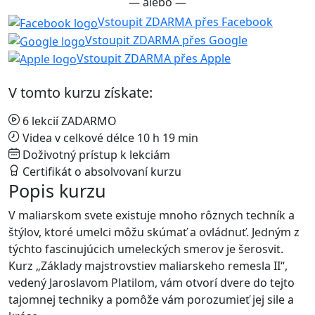
— alebo —
Vstoupit ZDARMA přes Facebook
Vstoupit ZDARMA přes Google
Vstoupit ZDARMA přes Apple
V tomto kurzu získate:
6 lekcií ZADARMO
Videa v celkové délce 10 h 19 min
Doživotný prístup k lekciám
Certifikát o absolvovaní kurzu
Popis kurzu
V maliarskom svete existuje mnoho rôznych techník a
štýlov, ktoré umelci môžu skúmať a ovládnuť. Jedným z
týchto fascinujúcich umeleckých smerov je šerosvit.
Kurz „Základy majstrovstiev maliarskeho remesla II“,
vedený Jaroslavom Platilom, vám otvorí dvere do tejto
tajomnej techniky a pomôže vám porozumieť jej sile a