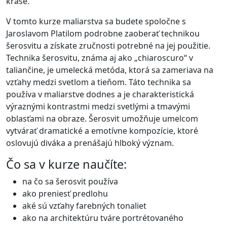
kráse.
V tomto kurze maliarstva sa budete spoločne s
Jaroslavom Platilom podrobne zaoberať technikou
šerosvitu a získate zručnosti potrebné na jej použitie.
Technika šerosvitu, známa aj ako „chiaroscuro“ v
taliančine, je umelecká metóda, ktorá sa zameriava na
vzťahy medzi svetlom a tieňom. Táto technika sa
používa v maliarstve dodnes a je charakteristická
výraznými kontrastmi medzi svetlými a tmavými
oblasťami na obraze. Šerosvit umožňuje umelcom
vytvárať dramatické a emotívne kompozície, ktoré
oslovujú diváka a prenášajú hlboký význam.
Čo sa v kurze naučíte:
na čo sa šerosvit používa
ako preniesť predlohu
aké sú vzťahy farebných tonaliet
ako na architektúru tváre portrétovaného