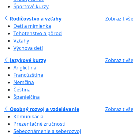
Športové kurzy
Rodičovstvo a vzťahy
Zobrazit vše
Deti a mimienka
Tehotenstvo a pôrod
Vzťahy
Výchova detí
Jazykové kurzy
Zobrazit vše
Angličtina
Francúzština
Nemčina
Čeština
Španielčina
Osobný rozvoj a vzdelávanie
Zobrazit vše
Komunikácia
Prezentačné zručnosti
Sebeoznámenie a seberozvoj