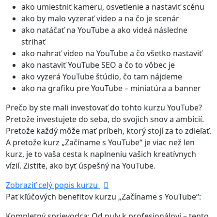
ako umiestniť kameru, osvetlenie a nastaviť scénu
ako by malo vyzerať video a na čo je scenár
ako natáčať na YouTube a ako videá následne
strihať
ako nahrať video na YouTube a čo všetko nastaviť
ako nastaviť YouTube SEO a čo to vôbec je
ako vyzerá YouTube štúdio, čo tam nájdeme
ako na grafiku pre YouTube – miniatúra a banner
Prečo by ste mali investovať do tohto kurzu YouTube?
Pretože investujete do seba, do svojich snov a ambícií.
Pretože každý môže mať príbeh, ktorý stojí za to zdieľať.
A pretože kurz „Začíname s YouTube“ je viac než len
kurz, je to vaša cesta k naplneniu vašich kreatívnych
vízií. Zistite, ako byť úspešný na YouTube.
Zobraziť celý popis kurzu
Päť kľúčových benefitov kurzu „Začíname s YouTube“:
Kompletný sprievodca: Od nuly k profesionálovi – tento