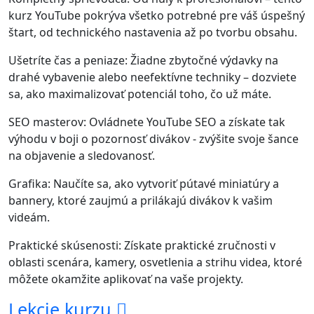
kurz YouTube pokrýva všetko potrebné pre váš úspešný
štart, od technického nastavenia až po tvorbu obsahu.
Ušetríte čas a peniaze: Žiadne zbytočné výdavky na
drahé vybavenie alebo neefektívne techniky – dozviete
sa, ako maximalizovať potenciál toho, čo už máte.
SEO masterov: Ovládnete YouTube SEO a získate tak
výhodu v boji o pozornosť divákov - zvýšite svoje šance
na objavenie a sledovanosť.
Grafika: Naučíte sa, ako vytvoriť pútavé miniatúry a
bannery, ktoré zaujmú a prilákajú divákov k vašim
videám.
Praktické skúsenosti: Získate praktické zručnosti v
oblasti scenára, kamery, osvetlenia a strihu videa, ktoré
môžete okamžite aplikovať na vaše projekty.
Lekcie kurzu