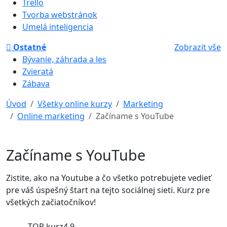
Trello
Tvorba webstránok
Umelá inteligencia
Ostatné
Zobrazit vše
Bývanie, záhrada a les
Zvieratá
Zábava
Úvod
Všetky online kurzy
Marketing
Online marketing
Začíname s YouTube
Začíname s YouTube
Zistite, ako na Youtube a čo všetko potrebujete vedieť
pre váš úspešný štart na tejto sociálnej sieti. Kurz pre
všetkých začiatočníkov!
TOP kurz
4,9