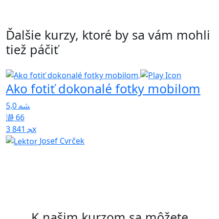
Ďalšie kurzy, ktoré by sa vám mohli
tiež páčiť
Ako fotiť dokonalé fotky mobilom
T
5,0
U
66
p
3 841x
Josef Cvrček
4
K našim kurzom sa môžete