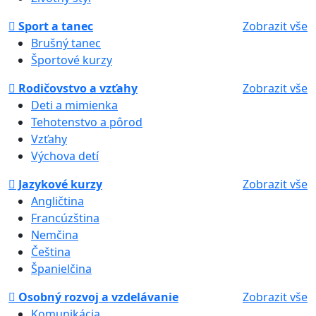
Sport a tanec
Zobrazit vše
Brušný tanec
Športové kurzy
Rodičovstvo a vzťahy
Zobrazit vše
Deti a mimienka
Tehotenstvo a pôrod
Vzťahy
Výchova detí
Jazykové kurzy
Zobrazit vše
Angličtina
Francúzština
Nemčina
Čeština
Španielčina
Osobný rozvoj a vzdelávanie
Zobrazit vše
Komunikácia