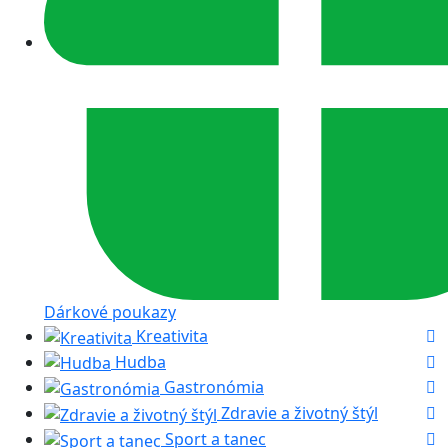
Dárkové poukazy
Kreativita
Hudba
Gastronómia
Zdravie a životný štýl
Sport a tanec