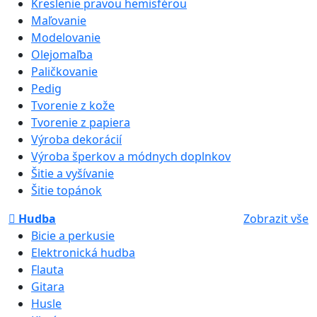
Kreslenie pravou hemisférou
Maľovanie
Modelovanie
Olejomaľba
Paličkovanie
Pedig
Tvorenie z kože
Tvorenie z papiera
Výroba dekorácií
Výroba šperkov a módnych doplnkov
Šitie a vyšívanie
Šitie topánok
Hudba
Zobrazit vše
Bicie a perkusie
Elektronická hudba
Flauta
Gitara
Husle