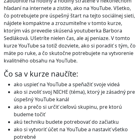
Zabudnite na hodiny a hodiny stratené v nekonečnom
hľadaní na internete a zistite, ako na YouTube. Všetko,
čo potrebujete pre úspešný štart na tejto sociálnej sieti,
nájdete kompaktne a zrozumiteľne v tomto kurze,
ktorým vás prevedie skúsená youtuberka Barbora
Sedláková. Ušetríte nielen čas, ale aj peniaze. V tomto
kurze YouTube sa totiž dozviete, ako si poradiť s tým, čo
máte po ruke, a čo skutočne potrebujete na vytvorenie
kvalitného obsahu na YouTube.
Čo sa v kurze naučíte:
ako uspieť na YouTube a speňažiť svoje videá
ako si zvoliť svoj NICHE (téma), ktorý je zásadný pre
úspešný YouTube kanál
ako a prečo si určiť cieľovú skupinu, pre ktorú
budeme točiť
akú techniku budete potrebovať do začiatku
ako si vytvoriť účet na YouTube a nastaviť všetko
potrebné