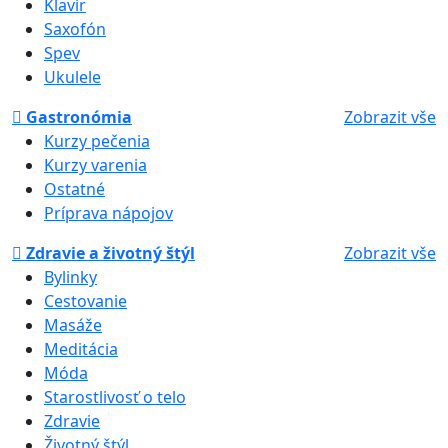
Klavír
Saxofón
Spev
Ukulele
Gastronómia
Zobrazit vše
Kurzy pečenia
Kurzy varenia
Ostatné
Príprava nápojov
Zdravie a životný štýl
Zobrazit vše
Bylinky
Cestovanie
Masáže
Meditácia
Móda
Starostlivosť o telo
Zdravie
Životný štýl