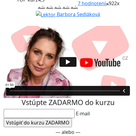
7
hodnotení
922x
Barbora Sedláková
Vstúpte ZADARMO do kurzu
E-mail
— alebo —