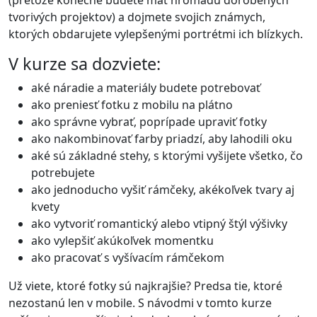
(pretože konečne budete mať hromadu dorobených
tvorivých projektov) a dojmete svojich známych,
ktorých obdarujete vylepšenými portrétmi ich blízkych.
V kurze sa dozviete:
aké náradie a materiály budete potrebovať
ako preniesť fotku z mobilu na plátno
ako správne vybrať, poprípade upraviť fotky
ako nakombinovať farby priadzí, aby lahodili oku
aké sú základné stehy, s ktorými vyšijete všetko, čo
potrebujete
ako jednoducho vyšiť rámčeky, akékoľvek tvary aj
kvety
ako vytvoriť romantický alebo vtipný štýl výšivky
ako vylepšiť akúkoľvek momentku
ako pracovať s vyšívacím rámčekom
Už viete, ktoré fotky sú najkrajšie? Predsa tie, ktoré
nezostanú len v mobile. S návodmi v tomto kurze