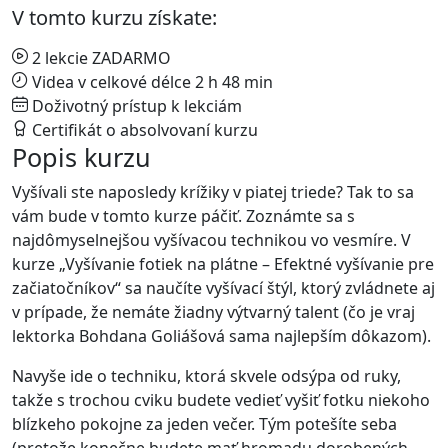
V tomto kurzu získate:
2 lekcie ZADARMO
Videa v celkové délce 2 h 48 min
Doživotný prístup k lekciám
Certifikát o absolvovaní kurzu
Popis kurzu
Vyšívali ste naposledy krížiky v piatej triede? Tak to sa
vám bude v tomto kurze páčiť. Zoznámte sa s
najdômyselnejšou vyšívacou technikou vo vesmíre. V
kurze „Vyšívanie fotiek na plátne – Efektné vyšívanie pre
začiatočníkov“ sa naučíte vyšívací štýl, ktorý zvládnete aj
v prípade, že nemáte žiadny výtvarný talent (čo je vraj
lektorka Bohdana Goliášová sama najlepším dôkazom).
Navyše ide o techniku, ktorá skvele odsýpa od ruky,
takže s trochou cviku budete vedieť vyšiť fotku niekoho
blízkeho pokojne za jeden večer. Tým potešíte seba