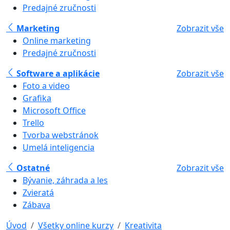
Predajné zručnosti
Marketing
Zobrazit vše
Online marketing
Predajné zručnosti
Software a aplikácie
Zobrazit vše
Foto a video
Grafika
Microsoft Office
Trello
Tvorba webstránok
Umelá inteligencia
Ostatné
Zobrazit vše
Bývanie, záhrada a les
Zvieratá
Zábava
Úvod
Všetky online kurzy
Kreativita