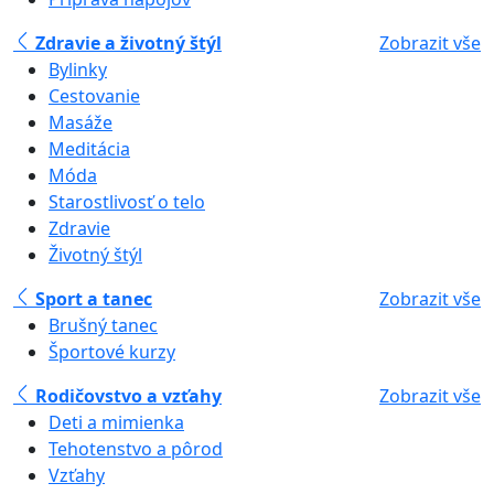
Zdravie a životný štýl
Zobrazit vše
Bylinky
Cestovanie
Masáže
Meditácia
Móda
Starostlivosť o telo
Zdravie
Životný štýl
Sport a tanec
Zobrazit vše
Brušný tanec
Športové kurzy
Rodičovstvo a vzťahy
Zobrazit vše
Deti a mimienka
Tehotenstvo a pôrod
Vzťahy