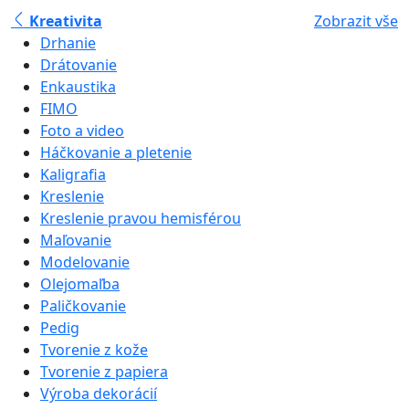
Kreativita
Zobrazit vše
Drhanie
Drátovanie
Enkaustika
FIMO
Foto a video
Háčkovanie a pletenie
Kaligrafia
Kreslenie
Kreslenie pravou hemisférou
Maľovanie
Modelovanie
Olejomaľba
Paličkovanie
Pedig
Tvorenie z kože
Tvorenie z papiera
Výroba dekorácií