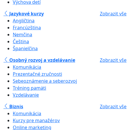
Výchova detí
Jazykové kurzy
Zobrazit vše
Angličtina
Francúzština
Nemčina
Čeština
Španielčina
Osobný rozvoj a vzdelávanie
Zobrazit vše
Komunikácia
Prezentačné zručnosti
Sebeoznámenie a seberozvoj
Tréning pamäti
Vzdelávanie
Biznis
Zobrazit vše
Komunikácia
Kurzy pre manažérov
Online marketing