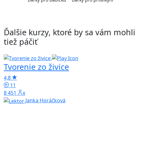
Ďalšie kurzy, ktoré by sa vám mohli
tiež páčiť
Tvorenie zo živice
T
F
4,8
11
8 451x
5
Janka Horáčková