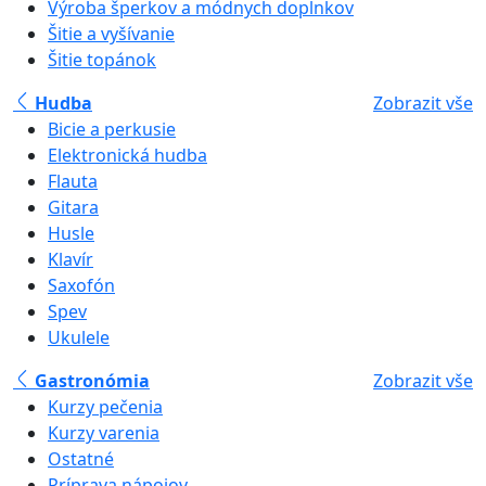
Výroba šperkov a módnych doplnkov
Šitie a vyšívanie
Šitie topánok
Hudba
Zobrazit vše
Bicie a perkusie
Elektronická hudba
Flauta
Gitara
Husle
Klavír
Saxofón
Spev
Ukulele
Gastronómia
Zobrazit vše
Kurzy pečenia
Kurzy varenia
Ostatné
Príprava nápojov