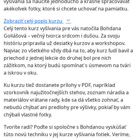
vyšívania sa naučíte jednoducho a krásne spracovávať
akékoľvek fotky, ktoré si chcete uchovať na pamiatku.
Zobraziť celý popis kurzu
Celý tento kurz vyšívania pre vás natočila Bohdana
Goliášová – večný tvorca srdcom i dušou. Za svoju
históriu pripravila už desiatky kurzov a workshopov.
Najviac zo všetkého vždy dbá na to, aby kurz ľudí bavil a
priechod z jednej lekcie do druhej bol pre nich
zážitkom, na ktorý budú spomínať s úsmevom na tvári
a iskrou v oku.
Ku kurzu tiež dostanete prílohy v PDF, napríklad
vzorkovník najužitočnejších stehov, zoznam náradia a
materiálov vrátane rady, kde sa dá všetko zohnať, a
nebudú chýbať ani predlohy pre výšivky, pokiaľ by vám
chýbali vlastné fotky.
Tvoríte radi? Poďte si spoločne s Bohdanou vyskúšať
túto novú techniku v jej kurze vyšívania fotiek. Veríme,