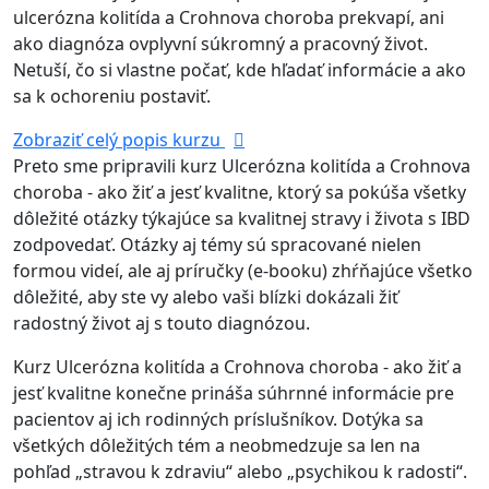
ulcerózna kolitída a Crohnova choroba prekvapí, ani
ako diagnóza ovplyvní súkromný a pracovný život.
Netuší, čo si vlastne počať, kde hľadať informácie a ako
sa k ochoreniu postaviť.
Zobraziť celý popis kurzu
Preto sme pripravili kurz Ulcerózna kolitída a Crohnova
choroba - ako žiť a jesť kvalitne, ktorý sa pokúša všetky
dôležité otázky týkajúce sa kvalitnej stravy i života s IBD
zodpovedať. Otázky aj témy sú spracované nielen
formou videí, ale aj príručky (e-booku) zhŕňajúce všetko
dôležité, aby ste vy alebo vaši blízki dokázali žiť
radostný život aj s touto diagnózou.
Kurz Ulcerózna kolitída a Crohnova choroba - ako žiť a
jesť kvalitne konečne prináša súhrnné informácie pre
pacientov aj ich rodinných príslušníkov. Dotýka sa
všetkých dôležitých tém a neobmedzuje sa len na
pohľad „stravou k zdraviu“ alebo „psychikou k radosti“.