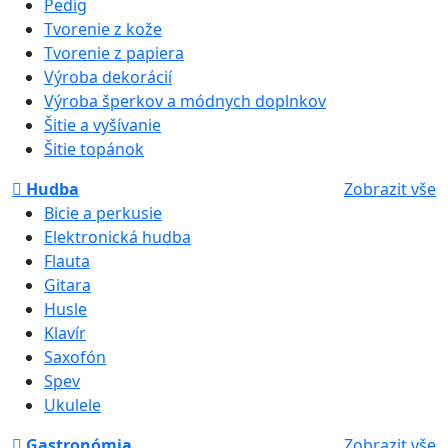
Pedig
Tvorenie z kože
Tvorenie z papiera
Výroba dekorácií
Výroba šperkov a módnych doplnkov
Šitie a vyšívanie
Šitie topánok
Hudba
Zobrazit vše
Bicie a perkusie
Elektronická hudba
Flauta
Gitara
Husle
Klavír
Saxofón
Spev
Ukulele
Gastronómia
Zobrazit vše