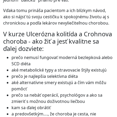
jednom "balíčku" priamo pre vás.
Vďaka tomu prináša pacientom a ich blízkym návod,
ako si nájsť tú svoju cestičku k spokojnému životu aj s
chronickou a podľa lekárov nevyliečiteľnou chorobou.
V kurze Ulcerózna kolitída a Crohnova
choroba - ako žiť a jesť kvalitne sa
ďalej dozviete:
prečo nemusí fungovať moderná bezlepková alebo
SCD diéta
aké metabolické typy a stravovacie štýly existujú
prečo je najlepšia selektívna diéta
aké alternatívne smery existujú a čím vám môžu
pomôcť
prečo sa nebáť operácií, psychológov a ako sa
zmieriť s možnou doživotnou liečbou
kam sa ďalej obrátiť
a predovšetkým…., že choroba je cesta, nie