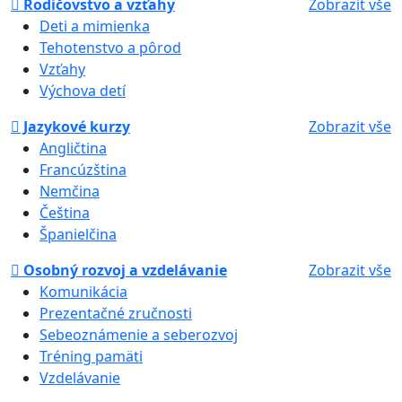
Rodičovstvo a vzťahy
Zobrazit vše
Deti a mimienka
Tehotenstvo a pôrod
Vzťahy
Výchova detí
Jazykové kurzy
Zobrazit vše
Angličtina
Francúzština
Nemčina
Čeština
Španielčina
Osobný rozvoj a vzdelávanie
Zobrazit vše
Komunikácia
Prezentačné zručnosti
Sebeoznámenie a seberozvoj
Tréning pamäti
Vzdelávanie