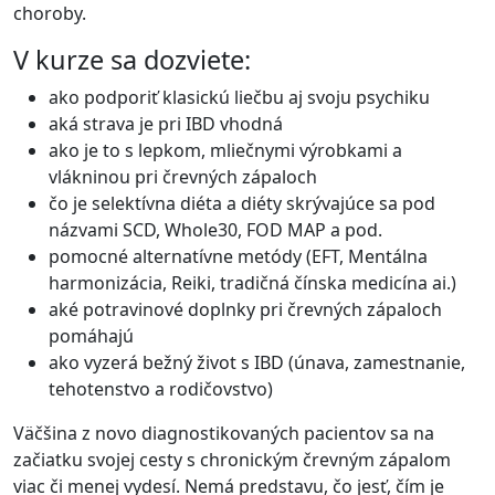
choroby.
V kurze sa dozviete:
ako podporiť klasickú liečbu aj svoju psychiku
aká strava je pri IBD vhodná
ako je to s lepkom, mliečnymi výrobkami a
vlákninou pri črevných zápaloch
čo je selektívna diéta a diéty skrývajúce sa pod
názvami SCD, Whole30, FOD MAP a pod.
pomocné alternatívne metódy (EFT, Mentálna
harmonizácia, Reiki, tradičná čínska medicína ai.)
aké potravinové doplnky pri črevných zápaloch
pomáhajú
ako vyzerá bežný život s IBD (únava, zamestnanie,
tehotenstvo a rodičovstvo)
Väčšina z novo diagnostikovaných pacientov sa na
začiatku svojej cesty s chronickým črevným zápalom
viac či menej vydesí. Nemá predstavu, čo jesť, čím je