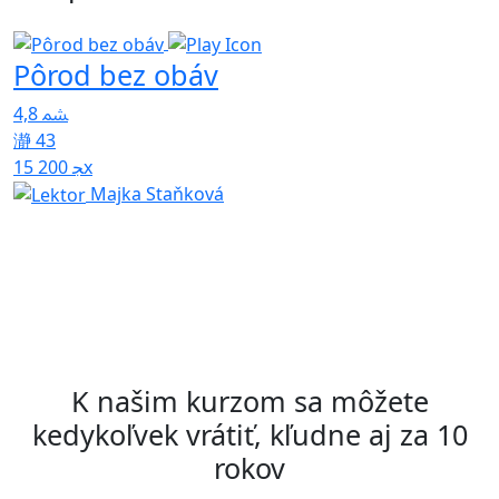
Pôrod bez obáv
Z
4,8
p
43
15 200x
5
Majka Staňková
K našim kurzom sa môžete
kedykoľvek vrátiť, kľudne aj za 10
rokov