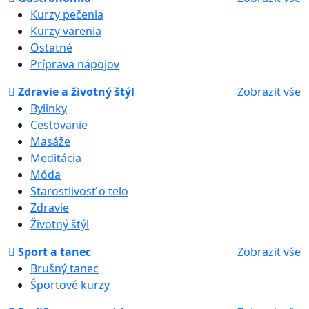
Kurzy pečenia
Kurzy varenia
Ostatné
Príprava nápojov
Zdravie a životný štýl
Zobrazit vše
Bylinky
Cestovanie
Masáže
Meditácia
Móda
Starostlivosť o telo
Zdravie
Životný štýl
Sport a tanec
Zobrazit vše
Brušný tanec
Športové kurzy