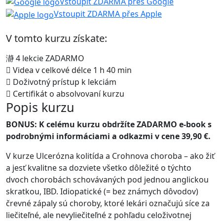
Vstoupit ZDARMA přes Google
Vstoupit ZDARMA přes Apple
V tomto kurzu získate:
4 lekcie ZADARMO
Videa v celkové délce 1 h 40 min
Doživotný prístup k lekciám
Certifikát o absolvovaní kurzu
Popis kurzu
BONUS: K celému kurzu obdržíte ZADARMO e-book s
podrobnými informáciami a odkazmi v cene 39,90 €.
V kurze Ulcerózna kolitída a Crohnova choroba – ako žiť
a jesť kvalitne sa dozviete všetko dôležité o týchto
dvoch chorobách schovávaných pod jednou anglickou
skratkou, IBD. Idiopatické (= bez známych dôvodov)
črevné zápaly sú choroby, ktoré lekári označujú síce za
liečiteľné, ale nevyliečiteľné z pohľadu celoživotnej