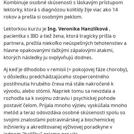
Kombinuje osobné skúsenosti s láskavým prístupom
lektorky, ktorá s diagnózou kolitídy žije viac ako 14
rokov a prešla si osobným peklom.
Lektorkou kurzu je
Ing. Veronika Hanzlíková
,
pacientka s IBD a tiež žena, ktorá tragicky prišla o
partnera, prežila niekoľko neúspešných tehotenstiev a
hlavne opakovanými ťažkými zápalovými atakmi,
ktorých následky ju ovplyvňujú dodnes.
Aj keď je dlhodobo v remisii (= pokojovej fáze choroby),
v dôsledku predchádzajúceho stopercentného
postihnutia hrubého čreva má stále nakročené k
vývodu, alebo stómii. Napriek tomu sa nevzdala a
rozhodla sa k svojmu zdraviu i psychickej pohode
postaviť čelom. Prijala mnoho výziev, vyskúšala mnoho
metód a teraz odovzdáva osobné skúsenosti spolu so
svojimi znalosťami potravinárskej a biochemickej
inžinierky a akreditovanej výživovej poradkyne v