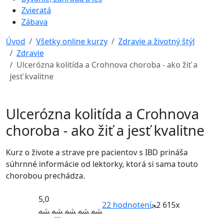
Zvieratá
Zábava
Úvod
Všetky online kurzy
Zdravie a životný štýl
Zdravie
Ulcerózna kolitída a Crohnova choroba - ako žiť a
jesť kvalitne
Ulcerózna kolitída a Crohnova
choroba - ako žiť a jesť kvalitne
Kurz o živote a strave pre pacientov s IBD prináša
súhrnné informácie od lektorky, ktorá si sama touto
chorobou prechádza.
5,0
22
hodnotení
2 615x